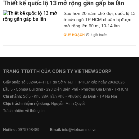
Thiết kế quốc lộ 13 mở rộng gần gấp ba lần
Sau hơn 20 năm chờ đợi, quốc lộ 13
ở cửa ngõ TP HCM chuẩn bị được
mở rộng lên 60 m, 10-14 làn...
QUY HOẠCH
4 giờ trước
TRANG TTĐTTH CỦA CÔNG TY VIETNEWSCORP
Giấy phép số 3324/GP-TTĐT do Sở VH&TT TPHCM cấp ngày 20/3/2026
Lầu 5 - Compa Building - 293 Điện Biên Phủ - Phường Gia Định - TP.HCM
Chi nhánh:
Số 5 - Khu 38A Trần Phú - Phường Ba Đình - TP. Hà Nội
Chịu trách nhiệm nội dung:
Nguyễn Minh Quyết
Trách nhiệm về thông tin
Hotline:
0975798489
Email:
info@vietnammoi.vn