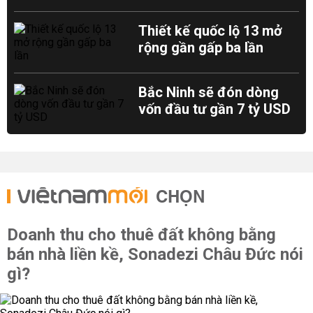
Thiết kế quốc lộ 13 mở
rộng gần gấp ba lần
Bắc Ninh sẽ đón dòng
vốn đầu tư gần 7 tỷ USD
CHỌN
Doanh thu cho thuê đất không bằng
bán nhà liền kề, Sonadezi Châu Đức nói
gì?