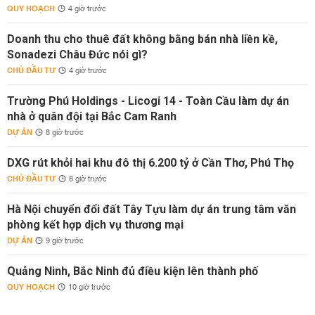
QUY HOẠCH
4 giờ trước
Doanh thu cho thuê đất không bằng bán nhà liền kề,
Sonadezi Châu Đức nói gì?
CHỦ ĐẦU TƯ
4 giờ trước
Trường Phú Holdings - Licogi 14 - Toàn Cầu làm dự án
nhà ở quân đội tại Bắc Cam Ranh
DỰ ÁN
8 giờ trước
DXG rút khỏi hai khu đô thị 6.200 tỷ ở Cần Thơ, Phú Thọ
CHỦ ĐẦU TƯ
8 giờ trước
Hà Nội chuyển đổi đất Tây Tựu làm dự án trung tâm văn
phòng kết hợp dịch vụ thương mại
DỰ ÁN
9 giờ trước
Quảng Ninh, Bắc Ninh đủ điều kiện lên thành phố
QUY HOẠCH
10 giờ trước