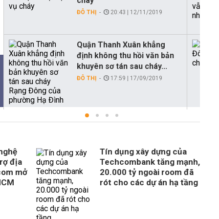
cháy
ĐÔ THỊ
20:43 | 12/11/2019
Quận Thanh Xuân khẳng
định không thu hồi văn bản
khuyên sơ tán sau cháy...
ĐÔ THỊ
17:59 | 17/09/2019
 nghệ
Tín dụng xây dựng của
rợ địa
Techcombank tăng mạnh,
com mở
20.000 tỷ ngoài room đã
 HCM
rót cho các dự án hạ tầng