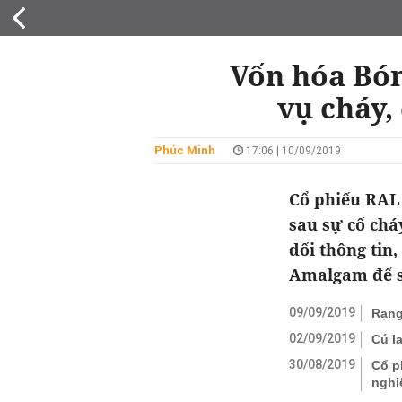
KINH DOANH
Vốn hóa Bón
vụ cháy,
Phúc Minh
17:06 | 10/09/2019
Cổ phiếu RAL 
sau sự cố chá
dối thông tin,
Amalgam để s
09/09/2019
Rạng
02/09/2019
Cú l
30/08/2019
Cổ p
nghi