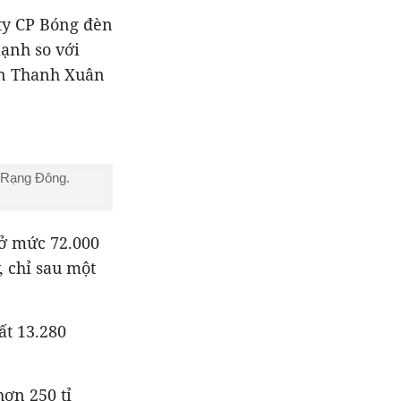
 ty CP Bóng đèn
ạnh so với
uận Thanh Xuân
y Rạng Đông.
 ở mức 72.000
, chỉ sau một
ất 13.280
hơn 250 tỉ