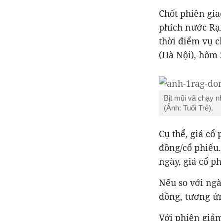
Chốt phiên gia
phích nước Rạ
thời điểm vụ c
(Hà Nội), hôm 
Bịt mũi và chạy 
(Ảnh: Tuổi Trẻ).
Cụ thể, giá c
đồng/cổ phiếu.
ngày, giá cổ p
Nếu so với ngà
đồng, tương ứ
Với phiên giảm