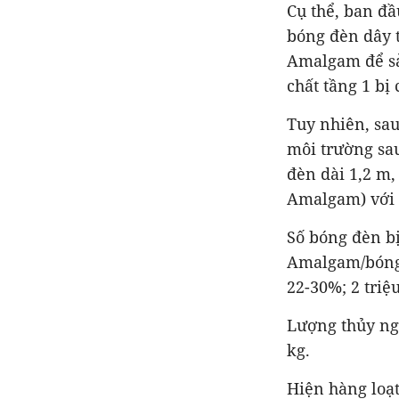
Cụ thể, ban đầ
bóng đèn dây 
Amalgam để sả
chất tầng 1 bị
Tuy nhiên, sau
môi trường sau
đèn dài 1,2 m,
Amalgam) với 
Số bóng đèn bị
Amalgam/bóng 
22-30%; 2 triệ
Lượng thủy ngâ
kg.
Hiện hàng loạ