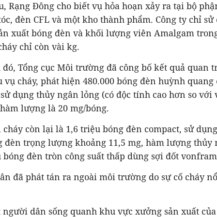
u, Rạng Đông cho biết vụ hỏa hoạn xảy ra tại bộ phậ
tóc, đèn CFL và một kho thành phẩm. Công ty chỉ sử
n xuất bóng đèn và khối lượng viên Amalgam tron
 cháy chỉ còn vài kg.
 đó, Tổng cục Môi trường đã công bố kết quả quan t
 vụ cháy, phát hiện 480.000 bóng đèn huỳnh quang c
 sử dụng thủy ngân lỏng (có độc tính cao hơn so với 
hàm lượng là 20 mg/bóng.
 cháy còn lại là 1,6 triệu bóng đèn compact, sử dụng
đèn trọng lượng khoảng 11,5 mg, hàm lượng thủy
u bóng đèn tròn công suất thấp dùng sợi đốt vonfra
n đã phát tán ra ngoài môi trường do sự cố cháy nổ 
t người dân sống quanh khu vực xưởng sản xuất của