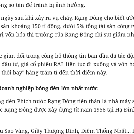
ộng sơ tán để tránh bị ảnh hưởng.
ngày sau khi xảy ra vụ cháy, Rạng Đông cho biết ướ
ài sản khoảng 150 tỉ đồng, dưới 5% tổng tài sản công t
trị vốn hóa thị trường của Rạng Đông chỉ sụt giảm nhẹ
c gian dối trong công bố thông tin ban đầu đã tác độ
 đầu tư, giá cổ phiếu RAL liên tục đi xuống và vốn h
 "thổi bay" hàng trăm tỉ đến thời điểm này.
doanh nghiệp bóng đèn lớn nhất nước
ng đèn Phích nước Rạng Đông tiền thân là nhà máy 
c Rạng Đông được xây dựng từ năm 1958 tại Hạ Đìn
su Sao Vàng, Giầy Thượng Đình, Diêm Thống Nhất… 