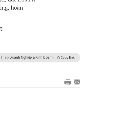
đồng, hoàn
g.
Theo
Doanh Nghiệp & Kinh Doanh
Copy link
Vụ cháy Công ty Rạng Đông:
Nhiều người dân vẫn chưa