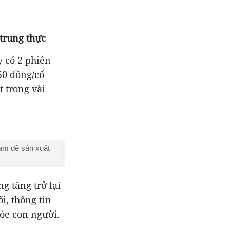
 trung thực
y có 2 phiên
50 đồng/cổ
t trong vài
am để sản xuất
g tăng trở lại
i, thông tin
ỏe con người.