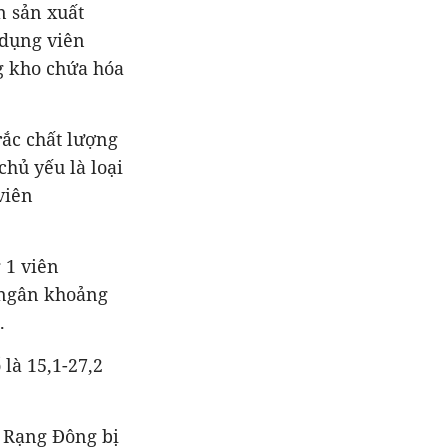
n sản xuất
 dụng viên
g kho chứa hóa
rắc chất lượng
hủ yếu là loại
viên
 1 viên
 ngân khoảng
m.
là 15,1-27,2
 Rạng Đông bị