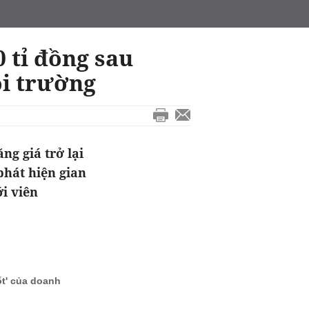
 tỉ đồng sau
ôi trường
ng giá trở lại
phát hiện gian
ới viên
ốt' của doanh