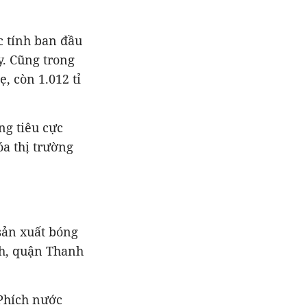
c tính ban đầu
y. Cũng trong
, còn 1.012 tỉ
ng tiêu cực
óa thị trường
sản xuất bóng
h, quận Thanh
Phích nước