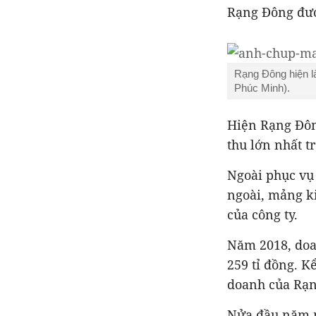
Rạng Đông đượ
Rạng Đông hiện là
Phúc Minh).
Hiện Rạng Đôn
thu lớn nhất t
Ngoài phục vụ 
ngoài, mảng k
của công ty.
Năm 2018, doan
259 tỉ đồng. K
doanh của Rạng
Nửa đầu năm na