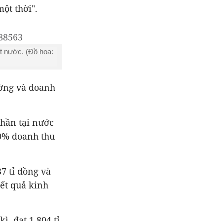
ột thời".
t nước. (Đồ hoạ:
ường và doanh
phần tại nước
0% doanh thu
7 tỉ đồng và
ết quả kinh
, đạt 1.804 tỉ