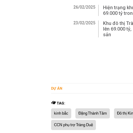
26/02/2025
Hiện trạng kh
69.000 tỷ tron
23/02/2025
Khu đô thị Tr
lên 69.000 tỷ,
sản
DỰ ÁN
TAG:
kinh bắc
Đặng Thành Tâm
Đô thị Ki
CCN phụ trợ Tràng Duệ