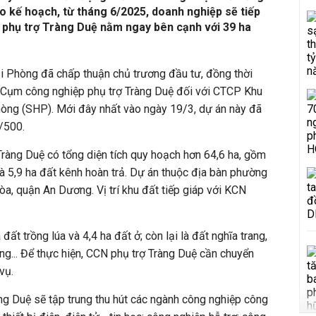
o kế hoạch, từ tháng 6/2025, doanh nghiệp sẽ tiếp
N phụ trợ Tràng Duệ nằm ngay bên cạnh với 39 ha
 Phòng đã chấp thuận chủ trương đầu tư, đồng thời
 Cụm công nghiệp phụ trợ Tràng Duệ đối với CTCP Khu
hòng (SHP). Mới đây nhất vào ngày 19/3, dự án này đã
/500.
Tràng Duệ có tổng diện tích quy hoạch hơn 64,6 ha, gồm
và 5,9 ha đất kênh hoàn trả. Dự án thuộc địa bàn phường
, quận An Dương. Vị trí khu đất tiếp giáp với KCN
đất trồng lúa và 4,4 ha đất ở; còn lại là đất nghĩa trang,
ng... Để thực hiện, CCN phụ trợ Tràng Duệ cần chuyển
 vụ.
àng Duệ sẽ tập trung thu hút các ngành công nghiệp công