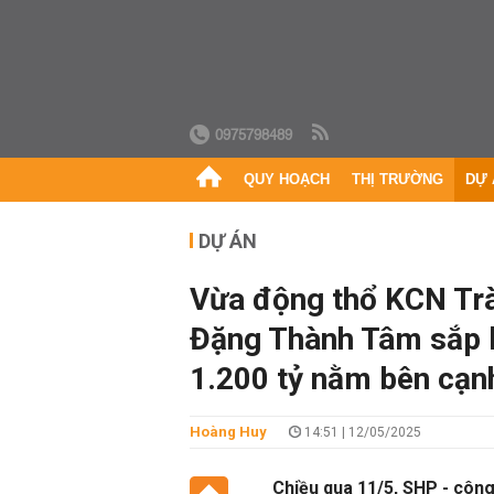
0975798489
QUY HOẠCH
THỊ TRƯỜNG
DỰ 
DỰ ÁN
Vừa động thổ KCN Trà
Đặng Thành Tâm sắp 
1.200 tỷ nằm bên cạn
Hoàng Huy
14:51 | 12/05/2025
Chiều qua 11/5, SHP - côn