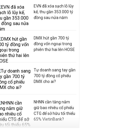
EVN đã xóa sạch lỗ lũy
kế, thu gần 353.000 tỷ
đồng sau nửa năm
DMX hút gần 700 tỷ
đồng vốn ngoại trong
phiên thứ hai lên HOSE
Tự doanh sang tay gần
700 tỷ đồng cổ phiếu
DMX cho ai?
NHNN cần tăng nắm
giữ bao nhiêu cổ phiếu
CTG để sở hữu tối thiểu
65% VietinBank?