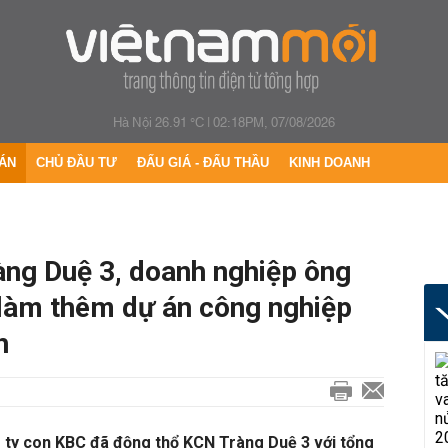
Hà Nội 26.91 °C
|
02:18PM, 07/08/2026
ÁN
CHỦ ĐẦU TƯ
ĐẤU GIÁ - ĐẤU THẦU
KINH DOANH
ng Duệ 3, doanh nghiệp ông
làm thêm dự án công nghiệp
h
g ty con KBC đã động thổ KCN Tràng Duệ 3 với tổng