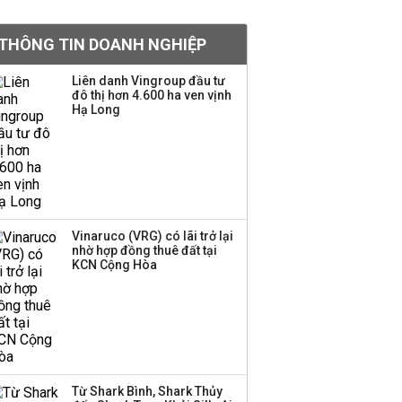
VNPT nắm giữ hơn
62.000 tỷ đồng tiền
THÔNG TIN DOANH NGHIỆP
mặt, ngang ngửa MWG
Liên danh Vingroup đầu tư
đô thị hơn 4.600 ha ven vịnh
Hạ Long
Bà Lê Thị Thu Thủy gửi
lời chào tạm biệt
VinFast sau 9 năm gắn
bó
Đề xuất miễn 30% thuế
thu nhập cho hộ kinh
Vinaruco (VRG) có lãi trở lại
nhờ hợp đồng thuê đất tại
doanh, doanh nghiệp
KCN Cộng Hòa
có doanh thu dưới 10 tỷ
đồng
BIDV sắp phát hành
gần 500 triệu cổ phiếu,
tăng vốn lên gần
77.800 tỷ
Từ Shark Bình, Shark Thủy