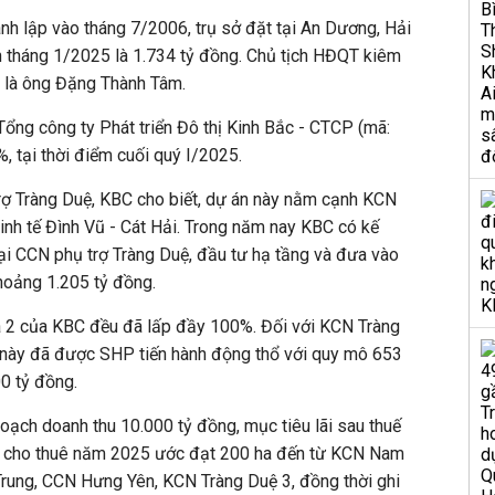
h lập vào tháng 7/2006, trụ sở đặt tại An Dương, Hải
n tháng 1/2025 là 1.734 tỷ đồng. Chủ tịch HĐQT kiêm
 là ông Đặng Thành Tâm.
ổng công ty Phát triển Đô thị Kinh Bắc - CTCP (mã:
, tại thời điểm cuối quý I/2025.
rợ Tràng Duệ, KBC cho biết, dự án này nằm cạnh KCN
kinh tế Đình Vũ - Cát Hải. Trong năm nay KBC có kế
ại CCN phụ trợ Tràng Duệ, đầu tư hạ tầng và đưa vào
hoảng 1.205 tỷ đồng.
à 2 của KBC đều đã lấp đầy 100%. Đối với KCN Tràng
n này đã được SHP tiến hành động thổ với quy mô 653
00 tỷ đồng.
ạch doanh thu 10.000 tỷ đồng, mục tiêu lãi sau thuế
ch cho thuê năm 2025 ước đạt 200 ha đến từ KCN Nam
rung, CCN Hưng Yên, KCN Tràng Duệ 3, đồng thời ghi