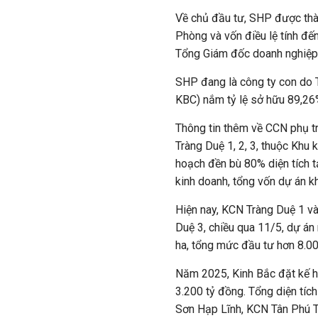
Về chủ đầu tư, SHP được thàn
Phòng và vốn điều lệ tính đế
Tổng Giám đốc doanh nghiệp
SHP đang là công ty con do T
KBC) nắm tỷ lệ sở hữu 89,26%
Thông tin thêm về CCN phụ t
Tràng Duệ 1, 2, 3, thuộc Khu 
hoạch đền bù 80% diện tích t
kinh doanh, tổng vốn dự án k
Hiện nay, KCN Tràng Duệ 1 v
Duệ 3, chiều qua 11/5, dự á
ha, tổng mức đầu tư hơn 8.0
Năm 2025, Kinh Bắc đặt kế ho
3.200 tỷ đồng. Tổng diện tí
Sơn Hạp Lĩnh, KCN Tân Phú T