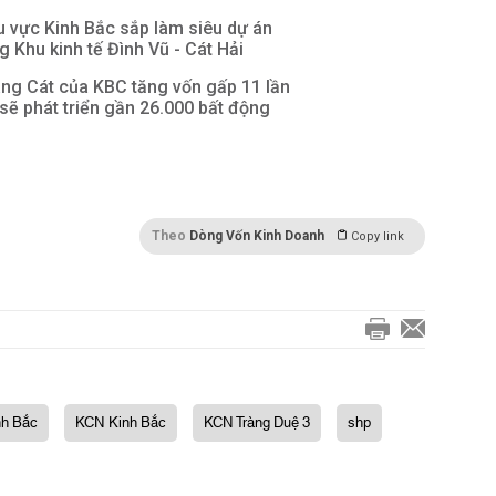
u vực Kinh Bắc sắp làm siêu dự án
g Khu kinh tế Đình Vũ - Cát Hải
àng Cát của KBC tăng vốn gấp 11 lần
 sẽ phát triển gần 26.000 bất động
Theo
Dòng Vốn Kinh Doanh
Copy link
nh Bắc
KCN Kinh Bắc
KCN Tràng Duệ 3
shp