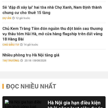
Sẽ 'đập đi xây lại' hai tòa nhà Chợ Xanh, Nam Định thành
chung cư cho thuê 15 tầng
DỰ ÁN
12 giờ trước
Chủ Kem Tràng Tiền đón nguồn thu đột biến sau thương
vụ thâu tóm Hải Hà, mở cửa hàng flagship trên đất vàng
18 Hàng Bài
CHỦ ĐẦU TƯ
14 giờ trước
Nhiều phòng trọ Hà Nội tăng giá
THỊ TRƯỜNG
20:18 | 09/08/2026
ĐỌC NHIỀU NHẤT
Hà Nội gia hạn điều kiện