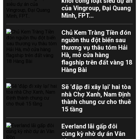
khởi công loạt siêu dự án
của Vingroup, Đại Quang
Minh, FPT...
Chủ Kem Tràng Tiền đón
nguồn thu đột biến sau
thương vụ thâu tóm Hải
Hà, mở cửa hàng
flagship trên đất vàng 18
Hàng Bài
Sẽ 'đập đi xây lại' hai tòa
nhà Chợ Xanh, Nam Định
thành chung cư cho thuê
15 tầng
Everland lãi gấp đôi
cùng kỳ nhờ dự án Vân