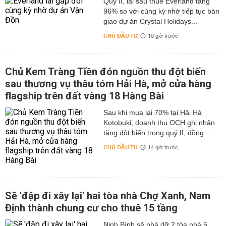
Quý II, lãi sau thuế Everland tăng
96% so với cùng kỳ nhờ tiếp tục bàn
giao dự án Crystal Holidays...
CHỦ ĐẦU TƯ
10 giờ trước
Chủ Kem Tràng Tiền đón nguồn thu đột biến
sau thương vụ thâu tóm Hải Hà, mở cửa hàng
flagship trên đất vàng 18 Hàng Bài
Sau khi mua lại 70% tại Hải Hà
Kotobuki, doanh thu OCH ghi nhận
tăng đột biến trong quý II, đồng...
CHỦ ĐẦU TƯ
14 giờ trước
Sẽ 'đập đi xây lại' hai tòa nhà Chợ Xanh, Nam
Định thành chung cư cho thuê 15 tầng
Ninh Bình sẽ phá dỡ 2 tòa nhà 5