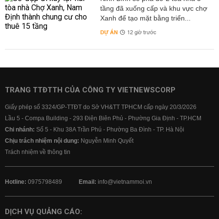
tầng đã xuống cấp và khu vực chợ
Xanh để tạo mặt bằng triển...
DỰ ÁN
12 giờ trước
TRANG TTĐTTH CỦA CÔNG TY VIETNEWSCORP
Giấy phép số 3324/GP-TTĐT do Sở VH&TT TPHCM cấp ngày 20/3/2026
Lầu 5 - Compa Building - 293 Điện Biên Phủ - Phường Gia Định - TP.HCM
Chi nhánh:
Số 5 - Khu 38A Trần Phú - Phường Ba Đình - TP. Hà Nội
Chịu trách nhiệm nội dung:
Nguyễn Minh Quyết
Trách nhiệm về thông tin
Hotline:
0975798489
Email:
info@vietnammoi.vn
DỊCH VỤ QUẢNG CÁO: