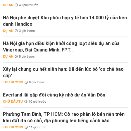
DỰ ÁN
40 phút trước
Hà Nội phê duyệt Khu phức hợp y tế hơn 14.000 tỷ của liên
danh Handico
DỰ ÁN
3 giờ trước
Hà Nội gia hạn điều kiện khởi công loạt siêu dự án của
Vingroup, Đại Quang Minh, FPT...
DỰ ÁN
5 giờ trước
Xây lại chung cư hết niên hạn: Đã đến lúc bỏ 'cơ chế bao
cấp'
THỊ TRƯỜNG
6 giờ trước
Everland lãi gấp đôi cùng kỳ nhờ dự án Vân Đồn
CHỦ ĐẦU TƯ
10 giờ trước
Phường Tam Bình, TP HCM: Cò rao phân lô bán nền trên
khu đất đã có chủ, địa phương lên tiếng cảnh báo
THỊ TRƯỜNG
11 giờ trước