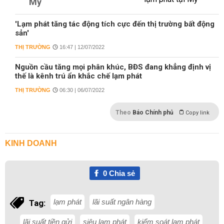
Mỹ
'Lạm phát tăng tác động tích cực đến thị trường bất động
sản'
THỊ TRƯỜNG
16:47 | 12/07/2022
Nguồn cầu tăng mọi phân khúc, BĐS đang khẳng định vị
thế là kênh trú ẩn khắc chế lạm phát
THỊ TRƯỜNG
06:30 | 06/07/2022
Theo
Báo Chính phủ
Copy link
KINH DOANH
0
Chia sẻ
lạm phát
lãi suất ngân hàng
Tag:
lãi suất tiền gửi
siêu lạm phát
kiểm soát lạm phát