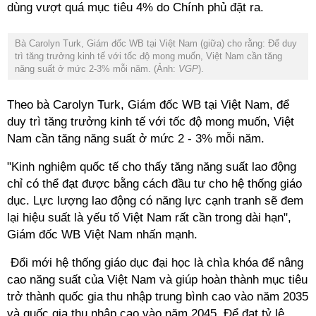
dùng vượt quá mục tiêu 4% do Chính phủ đặt ra.
Bà Carolyn Turk, Giám đốc WB tại Việt Nam (giữa) cho rằng: Để duy
trì tăng trưởng kinh tế với tốc độ mong muốn, Việt Nam cần tăng
năng suất ở mức 2-3% mỗi năm. (Ảnh:
VGP
).
Theo bà Carolyn Turk, Giám đốc WB tại Việt Nam, để
duy trì tăng trưởng kinh tế với tốc độ mong muốn, Việt
Nam cần tăng năng suất ở mức 2 - 3% mỗi năm.
"Kinh nghiệm quốc tế cho thấy tăng năng suất lao động
chỉ có thể đạt được bằng cách đầu tư cho hệ thống giáo
dục. Lực lượng lao động có năng lực cạnh tranh sẽ đem
lại hiệu suất là yếu tố Việt Nam rất cần trong dài hạn",
Giám đốc WB Việt Nam nhấn mạnh.
Đổi mới hệ thống giáo dục đại học là chìa khóa để nâng
cao năng suất của Việt Nam và giúp hoàn thành mục tiêu
trở thành quốc gia thu nhập trung bình cao vào năm 2035
và quốc gia thu nhập cao vào năm 2045. Để đạt tỷ lệ