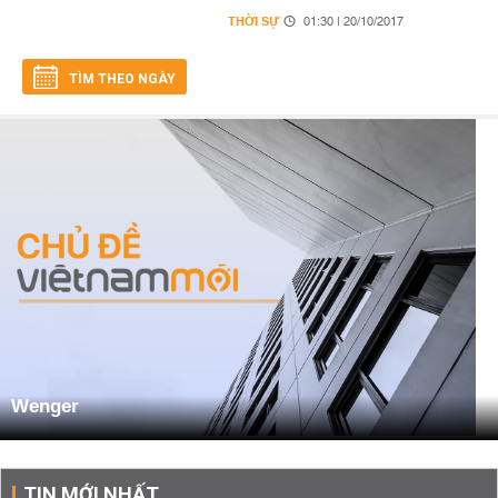
THỜI SỰ
01:30 | 20/10/2017
TÌM THEO NGÀY
Wenger
TIN MỚI NHẤT