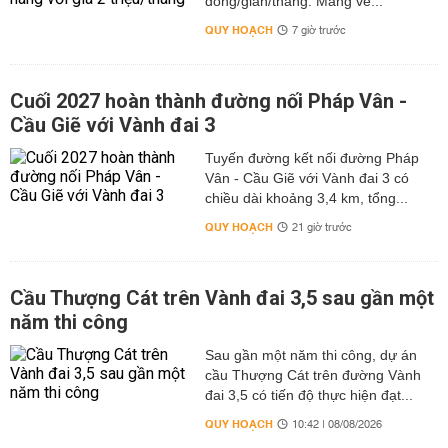
đồng/gian/tháng. Mang về...
QUY HOẠCH
7 giờ trước
Cuối 2027 hoàn thành đường nối Pháp Vân -
Cầu Giẽ với Vành đai 3
Tuyến đường kết nối đường Pháp
Vân - Cầu Giẽ với Vành đai 3 có
chiều dài khoảng 3,4 km, tổng...
QUY HOẠCH
21 giờ trước
Cầu Thượng Cát trên Vành đai 3,5 sau gần một
năm thi công
Sau gần một năm thi công, dự án
cầu Thượng Cát trên đường Vành
đai 3,5 có tiến độ thực hiện đạt...
QUY HOẠCH
10:42 | 08/08/2026