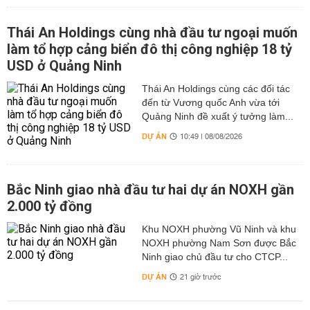
Thái An Holdings cùng nhà đầu tư ngoại muốn
làm tổ hợp cảng biển đô thị công nghiệp 18 tỷ
USD ở Quảng Ninh
Thái An Holdings cùng các đối tác
đến từ Vương quốc Anh vừa tới
Quảng Ninh đề xuất ý tưởng làm...
DỰ ÁN
10:49 | 08/08/2026
Bắc Ninh giao nhà đầu tư hai dự án NOXH gần
2.000 tỷ đồng
Khu NOXH phường Vũ Ninh và khu
NOXH phường Nam Sơn được Bắc
Ninh giao chủ đầu tư cho CTCP...
DỰ ÁN
21 giờ trước