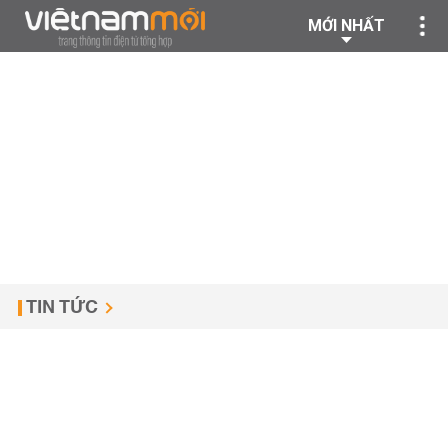
MỚI NHẤT
TIN TỨC