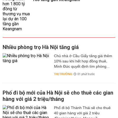
Nhiều phòng trọ Hà Nội tăng giá
Chủ nhà ở Cầu Giấy tăng giá thêm
10% sau khi hết hợp đồng thuê,
Minh Đức quyết định tìm phòng...
THỊ TRƯỜNG
01 phút trước
Phố đi bộ mới của Hà Nội sẽ cho thuê các gian
hàng với giá 2 triệu/tháng
Phố đi bộ Thành Thái sẽ cho thuê
40 gian hàng với giá 2 triệu