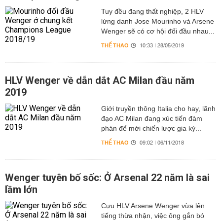
Tuy đều đang thất nghiệp, 2 HLV
lừng danh Jose Mourinho và Arsene
Wenger sẽ có cơ hội đối đầu nhau...
THỂ THAO
10:33 | 28/05/2019
HLV Wenger về dẫn dắt AC Milan đầu năm
2019
Giới truyền thông Italia cho hay, lãnh
đạo AC Milan đang xúc tiến đàm
phán để mời chiến lược gia kỳ...
THỂ THAO
09:02 | 06/11/2018
Wenger tuyên bố sốc: Ở Arsenal 22 năm là sai
lầm lớn
Cựu HLV Arsene Wenger vừa lên
tiếng thừa nhận, việc ông gắn bó