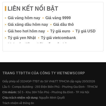
LIÊN KẾT NỔI BẬT
Giá vàng hôm nay
Giá vàng 9999
Giá xăng dầu hôm nay
Giá dầu thô
Giá heo hơi hôm nay
Tỷ giá euro
Tỷ giá USD
Tỷ giá yen Nhật
Tỷ giá vietcombank
Lịch cúp điện
Lãi suất ngân hàng
Lãi suất tiết kiệm
Lãi suất tiền gửi
Lãi suất ngân hàng Agribank
Lãi suất ngân hàng Sacombank
Lãi suất ngân hàng BIDV
TRANG TTĐTTH CỦA CÔNG TY VIETNEWSCORP
Lãi suất ngân hàng Vietinbank
Giấy phép số 3324/GP-TTĐT do Sở VH&TT TPHCM cấp ngày 20/3/2026
Lãi suất ngân hàng Vietcombank
Lầu 5 - Compa Building - 293 Điện Biên Phủ - Phường Gia Định - TP.HCM
Chi nhánh:
Số 5 - Khu 38A Trần Phú - Phường Ba Đình - TP. Hà Nội
Chịu trách nhiệm nội dung:
Nguyễn Minh Quyết
Trách nhiệm về thông tin