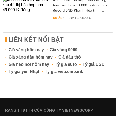
Khu đô thị hỗn hợp Vĩnh Lương,
tổng vốn hơn 49.000 tỷ đồng vừa
được UBND Khánh Hòa trình...
DỰ ÁN
15:04 | 07/08/2026
LIÊN KẾT NỔI BẬT
Giá vàng hôm nay
Giá vàng 9999
Giá xăng dầu hôm nay
Giá dầu thô
Giá heo hơi hôm nay
Tỷ giá euro
Tỷ giá USD
Tỷ giá yen Nhật
Tỷ giá vietcombank
Lịch cúp điện
Lãi suất ngân hàng
Lãi suất tiết kiệm
Lãi suất tiền gửi
Lãi suất ngân hàng Agribank
Lãi suất ngân hàng Sacombank
Lãi suất ngân hàng BIDV
TRANG TTĐTTH CỦA CÔNG TY VIETNEWSCORP
Lãi suất ngân hàng Vietinbank