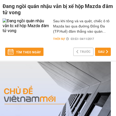
Đang ngồi quán nhậu vẫn bị xế hộp Mazda đâm
tử vong
Sau khi tông và va quệt, chiếc ô tô
Mazda lao qua đường Đống Đa
(TP.Huế) đâm thẳng vào quán...
THỜI SỰ
03:53 | 04/11/2017
TRƯỚC
SAU
TÌM THEO NGÀY