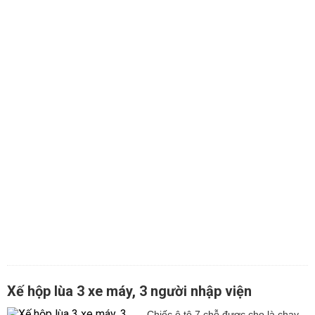
Xế hộp lùa 3 xe máy, 3 người nhập viện
Chiếc ô tô 7 chỗ được cho là chạy