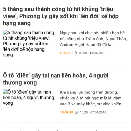
5 tháng sau thành công từ hit khủng 'triệu
view', Phương Ly gây sốt khi 'lên đời' xế hộp
hạng sang
Ngay sau khi chia sẻ, nhiều bạn bè
nổi tiếng như Trâm Anh, Ngọc Thảo,
Andree Right Hand đã để lại...
GIẢI TRÍ
00:00 | 13/04/2018
Ô tô ‘điên’ gây tai nạn liên hoàn, 4 người
thương vong
Khi đang lưu thông trên đường,
chiếc xe ô tô bất ngờ mất lái đâm
vào 3 xe máy khác, sự việc khiến...
THỜI SỰ
13:20 | 07/04/2018