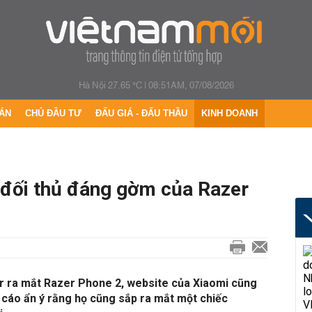
Hà Nội 27.65 °C
|
08:51AM, 07/08/2026
ÁN
CHỦ ĐẦU TƯ
ĐẤU GIÁ - ĐẤU THẦU
KINH DOANH
 đối thủ đáng gờm của Razer
r ra mắt Razer Phone 2, website của Xiaomi cũng
 cáo ẩn ý rằng họ cũng sắp ra mắt một chiếc