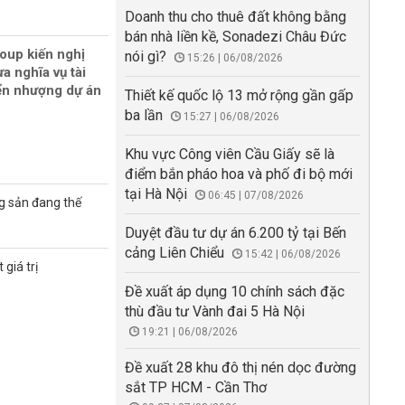
Doanh thu cho thuê đất không bằng
bán nhà liền kề, Sonadezi Châu Đức
oup kiến nghị
nói gì?
15:26 | 06/08/2026
a nghĩa vụ tài
ển nhượng dự án
Thiết kế quốc lộ 13 mở rộng gần gấp
ba lần
15:27 | 06/08/2026
Khu vực Công viên Cầu Giấy sẽ là
điểm bắn pháo hoa và phố đi bộ mới
tại Hà Nội
06:45 | 07/08/2026
g sản đang thế
Duyệt đầu tư dự án 6.200 tỷ tại Bến
cảng Liên Chiểu
15:42 | 06/08/2026
giá trị
Đề xuất áp dụng 10 chính sách đặc
thù đầu tư Vành đai 5 Hà Nội
19:21 | 06/08/2026
Đề xuất 28 khu đô thị nén dọc đường
sắt TP HCM - Cần Thơ