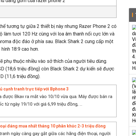
 thể tương tự giữa 2 thiết bị này nhưng Razer Phone 2 có
ộ làm tươi 120 Hz cùng với loa âm thanh nổi cực lớn và
hroma độc đáo ở phía sau. Black Shark 2 cung cấp một
n hình 18:9 cao hơn.
 lẽ phụ thuộc nhiều vào sở thích của người tiêu dùng.
D (18,6 triệu đồng) còn Black Shark 2 dự kiến sẽ được
D (11,6 triệu đồng).
ủ cạnh tranh trực tiếp với Bphone 3
a được Bkav ra mắt vào 10/10 vừa qua. Máy được bán ra
c từ ngày 19/10 với giá 6,99 triệu đồng, ...
hoại đáng mua nhất tháng 10 phân khúc 2-3 triệu đồng
tranh ngày càng gay gắt giữa các hãng điện thoại, người