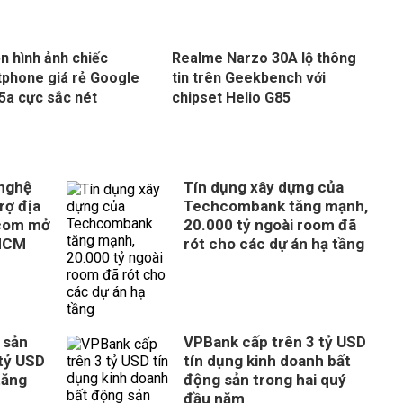
ện hình ảnh chiếc
Realme Narzo 30A lộ thông
phone giá rẻ Google
tin trên Geekbench với
 5a cực sắc nét
chipset Helio G85
 nghệ
Tín dụng xây dựng của
rợ địa
Techcombank tăng mạnh,
com mở
20.000 tỷ ngoài room đã
 HCM
rót cho các dự án hạ tầng
 sản
VPBank cấp trên 3 tỷ USD
tỷ USD
tín dụng kinh doanh bất
tăng
động sản trong hai quý
đầu năm