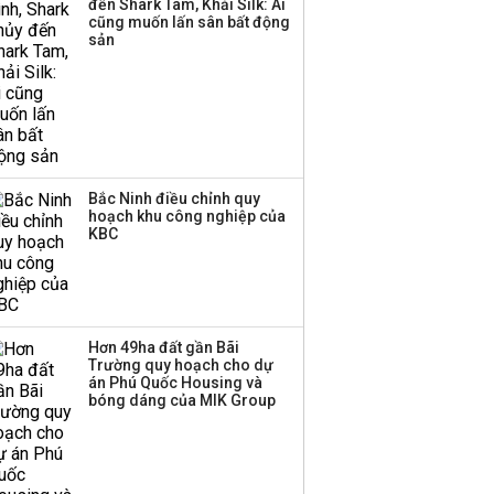
đến Shark Tam, Khải Silk: Ai
cũng muốn lấn sân bất động
Thành viên HĐQT
sản
VPBankS xin từ nhiệm
Bắc Ninh điều chỉnh quy
hoạch khu công nghiệp của
KBC
Hơn 49ha đất gần Bãi
Trường quy hoạch cho dự
án Phú Quốc Housing và
bóng dáng của MIK Group