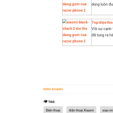
dùng luôn đượ
Top điện tho
Với sự cạnh 
đã tung ra h
KINH DOANH
TAG:
Điện thoại
điện thoại Xiaomi
xiao mi