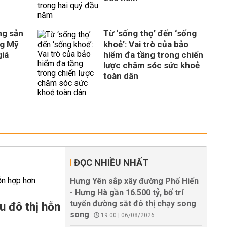
ng sản
Từ ‘sống thọ’ đến ‘sống
ng Mỹ
khoẻ’: Vai trò của bảo
giá
hiểm đa tầng trong chiến
lược chăm sóc sức khoẻ
toàn dân
ĐỌC NHIỀU NHẤT
Hưng Yên sắp xây đường Phố Hiến
- Hưng Hà gần 16.500 tỷ, bố trí
tuyến đường sắt đô thị chạy song
u đô thị hỗn
song
19:00 | 06/08/2026