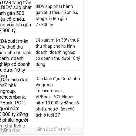
BIDV sắp phát hành
gần 500 triệu cổ phiếu,
tăng vốn lên gần
77.800 tỷ
Đề xuất miễn 30% thuế
thu nhập cho hộ kinh
doanh, doanh nghiệp
có doanh thu dưới 10 tỷ
đồng
Dàn lãnh đạo GenZ nhà
Vingroup,
Techcombank,
VPBank, PC1: Người
nắm 10.000 tỷ đồng cổ
phiếu, người làm chủ
tịch ở tuổi 27
Lãnh đạo Vinamilk:
Tăng quy mô đàn bò