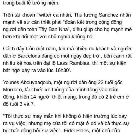
trong buổi lễ tưởng niệm.
Trên tài khoản Twitter cá nhân, Thủ tướng Sanchez nhấn
mạnh về sự cần thiết phải “đoàn kết trong cộng đồng
người dân toàn Tây Ban Nha”, điều giúp cho họ mạnh mẽ
hơn khi đối mặt với chủ nghĩa khủng bố.
Cách đây tròn một năm, khi mà nhiều du khách và người
dân ở Barcelona đang có một ngày đẹp trời, bên cạnh rất
nhiều kệ hoa trên đại lộ Lass Ramblas, thì một sự kiện
bất ngờ xảy ra vào lúc 16h30'.
Younes Abouyaaqoub, một người đàn ông 22 tuổi gốc
Morroco, lái chiếc xe thùng của mình tông vào đám
đông, khiến 14 người thiệt mạng, trong đó có 2 trẻ em ở
độ tuổi 3 và 7.
“Tôi thực sự may mắn khi không ở hiện trường lúc xảy
ra vụ việc, nhưng mẹ của tôi có mặt ở đó và bà thực sự
bị chấn động bởi sự việc”- Fidel Poles, một chủ cửa