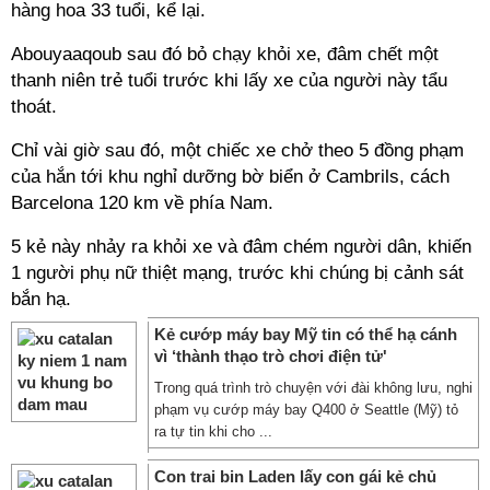
hàng hoa 33 tuổi, kể lại.
Abouyaaqoub sau đó bỏ chạy khỏi xe, đâm chết một
thanh niên trẻ tuổi trước khi lấy xe của người này tẩu
thoát.
Chỉ vài giờ sau đó, một chiếc xe chở theo 5 đồng phạm
của hắn tới khu nghỉ dưỡng bờ biển ở Cambrils, cách
Barcelona 120 km về phía Nam.
5 kẻ này nhảy ra khỏi xe và đâm chém người dân, khiến
1 người phụ nữ thiệt mạng, trước khi chúng bị cảnh sát
bắn hạ.
Kẻ cướp máy bay Mỹ tin có thể hạ cánh
vì ‘thành thạo trò chơi điện tử'
Trong quá trình trò chuyện với đài không lưu, nghi
phạm vụ cướp máy bay Q400 ở Seattle (Mỹ) tỏ
ra tự tin khi cho ...
Con trai bin Laden lấy con gái kẻ chủ