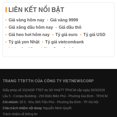
LIÊN KẾT NỔI BẬT
Giá vàng hôm nay
Giá vàng 9999
Giá xăng dầu hôm nay
Giá dầu thô
Giá heo hơi hôm nay
Tỷ giá euro
Tỷ giá USD
Tỷ giá yen Nhật
Tỷ giá vietcombank
Lịch cúp điện
Lãi suất ngân hàng
Lãi suất tiết kiệm
Lãi suất tiền gửi
Lãi suất ngân hàng Agribank
Lãi suất ngân hàng Sacombank
Lãi suất ngân hàng BIDV
TRANG TTĐTTH CỦA CÔNG TY VIETNEWSCORP
Lãi suất ngân hàng Vietinbank
Giấy phép số 3324/GP-TTĐT do Sở VH&TT TPHCM cấp ngày 20/3/2026
Lãi suất ngân hàng Vietcombank
Lầu 5 - Compa Building - 293 Điện Biên Phủ - Phường Gia Định - TP.HCM
Chi nhánh:
Số 5 - Khu 38A Trần Phú - Phường Ba Đình - TP. Hà Nội
Chịu trách nhiệm nội dung:
Nguyễn Minh Quyết
Trách nhiệm về thông tin