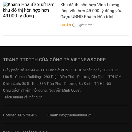
Khu đô thị hỗn hợp Vĩnh Lương,
tổng vốn hơn 49.000 tỷ đồng vừa
được UBND Khánh Hòa trình...
DỰ ÁN
5 giờ trước
TRANG TTĐTTH CỦA CÔNG TY VIETNEWSCORP
Giấy phép số 3324/GP-TTĐT do Sở VH&TT TPHCM cấp ngày 20/3/2026
Lầu 5 - Compa Building - 293 Điện Biên Phủ - Phường Gia Định - TP.HCM
Chi nhánh:
Số 5 - Khu 38A Trần Phú - Phường Ba Đình - TP. Hà Nội
Chịu trách nhiệm nội dung:
Nguyễn Minh Quyết
Trách nhiệm về thông tin
Hotline:
0975798489
Email:
info@vietnammoi.vn