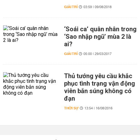
GIẢI TRÍ
03:59 | 09/08/2018
‘Soái ca’ quân nhân trong
‘Sao nhập ngũ’ mùa 2 là
ai?
GIẢI TRÍ
05:00 | 29/03/2017
Thủ tướng yêu cầu khắc
phục tình trạng vận động
viên bắn súng không có
đạn
THỜI SỰ
13:54 | 16/08/2016