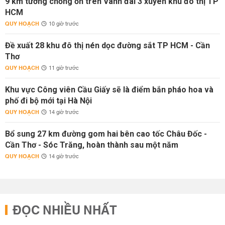
9 km tường chống ồn trên Vành đai 3 xuyên khu đô thị TP
HCM
QUY HOẠCH
10 giờ trước
Đề xuất 28 khu đô thị nén dọc đường sắt TP HCM - Cần
Thơ
QUY HOẠCH
11 giờ trước
Khu vực Công viên Cầu Giấy sẽ là điểm bắn pháo hoa và
phố đi bộ mới tại Hà Nội
QUY HOẠCH
14 giờ trước
Bổ sung 27 km đường gom hai bên cao tốc Châu Đốc -
Cần Thơ - Sóc Trăng, hoàn thành sau một năm
QUY HOẠCH
14 giờ trước
ĐỌC NHIỀU NHẤT