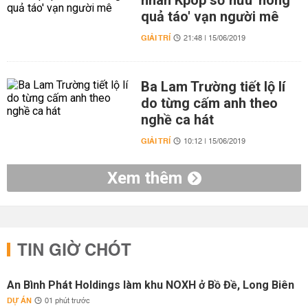
nhân Kpop sở hữu 'hông
quả táo' vạn người mê
GIẢI TRÍ
21:48 | 15/06/2019
Ba Lam Trường tiết lộ lí
do từng cấm anh theo
nghề ca hát
GIẢI TRÍ
10:12 | 15/06/2019
Xem thêm
TIN GIỜ CHÓT
An Bình Phát Holdings làm khu NOXH ở Bồ Đề, Long Biên
DỰ ÁN
01 phút trước