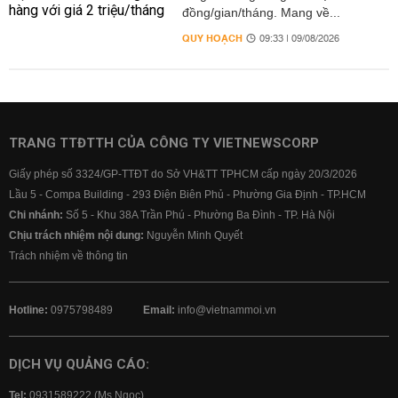
đồng/gian/tháng. Mang về...
QUY HOẠCH
09:33 | 09/08/2026
TRANG TTĐTTH CỦA CÔNG TY VIETNEWSCORP
Giấy phép số 3324/GP-TTĐT do Sở VH&TT TPHCM cấp ngày 20/3/2026
Lầu 5 - Compa Building - 293 Điện Biên Phủ - Phường Gia Định - TP.HCM
Chi nhánh:
Số 5 - Khu 38A Trần Phú - Phường Ba Đình - TP. Hà Nội
Chịu trách nhiệm nội dung:
Nguyễn Minh Quyết
Trách nhiệm về thông tin
Hotline:
0975798489
Email:
info@vietnammoi.vn
DỊCH VỤ QUẢNG CÁO:
Tel:
0931589222 (Ms Ngọc)