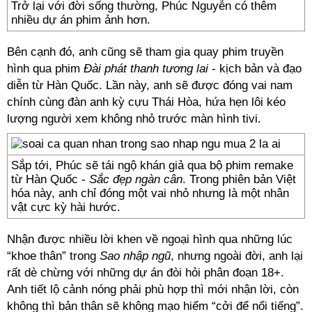
Trở lại với đời sống thường, Phúc Nguyễn có thêm
nhiều dự án phim ảnh hơn.
Bên cạnh đó, anh cũng sẽ tham gia quay phim truyền
hình qua phim
Đài phát thanh tương lai
- kịch bản và đạo
diễn từ Hàn Quốc. Lần này, anh sẽ được đóng vai nam
chính cùng đàn anh kỳ cựu Thái Hòa, hứa hẹn lôi kéo
lượng người xem không nhỏ trước màn hình tivi.
Sắp tới, Phúc sẽ tái ngộ khán giả qua bộ phim remake
từ Hàn Quốc -
Sắc đẹp ngàn cân
. Trong phiên bản Việt
hóa này, anh chỉ đóng một vai nhỏ nhưng là một nhân
vật cực kỳ hài hước.
Nhận được nhiều lời khen về ngoại hình qua những lúc
“khoe thân” trong
Sao nhập ngũ
, nhưng ngoài đời, anh lại
rất dè chừng với những dự án đòi hỏi phân đoạn 18+.
Anh tiết lộ cảnh nóng phải phù hợp thì mới nhận lời, còn
không thì bản thân sẽ không mạo hiểm “cởi để nổi tiếng”.