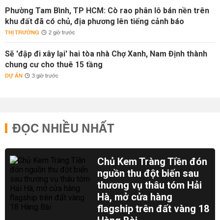
Phường Tam Bình, TP HCM: Cò rao phân lô bán nền trên
khu đất đã có chủ, địa phương lên tiếng cảnh báo
THỊ TRƯỜNG
2 giờ trước
Sẽ 'đập đi xây lại' hai tòa nhà Chợ Xanh, Nam Định thành
chung cư cho thuê 15 tầng
DỰ ÁN
3 giờ trước
ĐỌC NHIỀU NHẤT
Chủ Kem Tràng Tiền đón
nguồn thu đột biến sau
thương vụ thâu tóm Hải
Hà, mở cửa hàng
flagship trên đất vàng 18