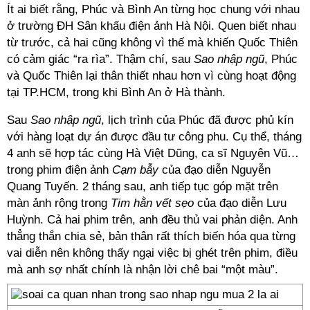
Ít ai biết rằng, Phúc và Bình An từng học chung với nhau
ở trường ĐH Sân khấu điện ảnh Hà Nội. Quen biết nhau
từ trước, cả hai cũng không vì thế mà khiến Quốc Thiên
có cảm giác “ra rìa”. Thậm chí, sau
Sao nhập ngũ
, Phúc
và Quốc Thiên lại thân thiết nhau hơn vì cùng hoạt động
tại TP.HCM, trong khi Bình An ở Hà thành.
Sau
Sao nhập ngũ
, lịch trình của Phúc đã được phủ kín
với hàng loạt dự án được đầu tư công phu. Cụ thể, tháng
4 anh sẽ hợp tác cùng Hà Việt Dũng, ca sĩ Nguyên Vũ…
trong phim điện ảnh
Cạm bẫy
của đạo diễn Nguyễn
Quang Tuyến. 2 tháng sau, anh tiếp tục góp mặt trên
màn ảnh rộng trong
Tim hằn vết sẹo
của đạo diễn Lưu
Huỳnh. Cả hai phim trên, anh đều thủ vai phản diện. Anh
thẳng thắn chia sẻ, bản thân rất thích biến hóa qua từng
vai diễn nên không thấy ngại việc bị ghét trên phim, điều
mà anh sợ nhất chính là nhận lời chê bai “một màu”.