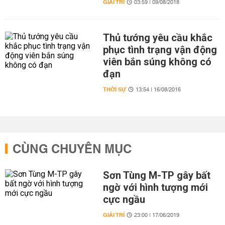
GIẢI TRÍ
03:59 | 09/08/2018
Thủ tướng yêu cầu khắc
phục tình trạng vận động
viên bắn súng không có
đạn
THỜI SỰ
13:54 | 16/08/2016
CÙNG CHUYÊN MỤC
Sơn Tùng M-TP gây bất
ngờ với hình tượng mới
cực ngầu
GIẢI TRÍ
23:00 | 17/06/2019