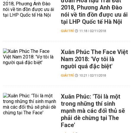
đoán Hoa hậu Trái Đất
2018, Phương Anh Đào
nói về tin đồn được ưu ái
tại LHP Quốc tế Hà Nội
GIẢI TRÍ
11:18 | 02/11/2018
Xuân Phúc The Face Việt
Nam 2018: 'Vợ tôi là
người quá đặc biệt'
GIẢI TRÍ
10:21 | 02/11/2018
Xuân Phúc: 'Tôi là một
trong những thí sinh
mạnh mà các đối thủ sẽ
phải dè chừng tại The
Face'