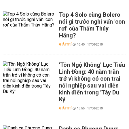
Top 4 Solo cùng Bolero
nói gì trước nghi vấn 'con
rơi' của Thẩm Thúy
Hằng?
GIẢI TRÍ
16:40 | 17/06/2019
'Tôn Ngộ Không' Lục Tiểu
Linh Đồng: 40 năm trăn
trở vì không có con trai
nối nghiệp sau vai diễn
kinh điển trong 'Tây Du
Ký'
GIẢI TRÍ
15:55 | 17/06/2019
Danh ca Phương Dung: