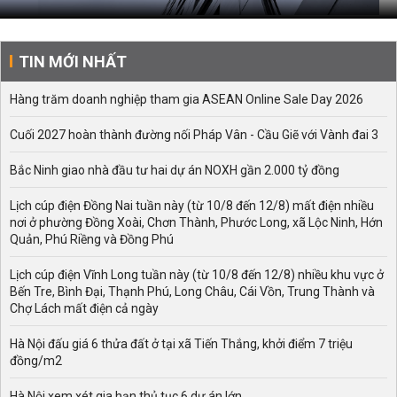
TIN MỚI NHẤT
Hàng trăm doanh nghiệp tham gia ASEAN Online Sale Day 2026
Cuối 2027 hoàn thành đường nối Pháp Vân - Cầu Giẽ với Vành đai 3
Bắc Ninh giao nhà đầu tư hai dự án NOXH gần 2.000 tỷ đồng
Lịch cúp điện Đồng Nai tuần này (từ 10/8 đến 12/8) mất điện nhiều
nơi ở phường Đồng Xoài, Chơn Thành, Phước Long, xã Lộc Ninh, Hớn
Quản, Phú Riềng và Đồng Phú
Lịch cúp điện Vĩnh Long tuần này (từ 10/8 đến 12/8) nhiều khu vực ở
Bến Tre, Bình Đại, Thạnh Phú, Long Châu, Cái Vồn, Trung Thành và
Chợ Lách mất điện cả ngày
Hà Nội đấu giá 6 thửa đất ở tại xã Tiến Thắng, khởi điểm 7 triệu
đồng/m2
Hà Nội xem xét gia hạn thủ tục 6 dự án lớn