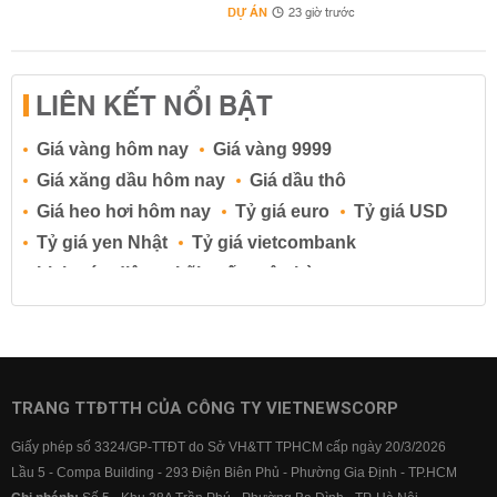
DỰ ÁN
23 giờ trước
LIÊN KẾT NỔI BẬT
Giá vàng hôm nay
Giá vàng 9999
Giá xăng dầu hôm nay
Giá dầu thô
Giá heo hơi hôm nay
Tỷ giá euro
Tỷ giá USD
Tỷ giá yen Nhật
Tỷ giá vietcombank
Lịch cúp điện
Lãi suất ngân hàng
Lãi suất tiết kiệm
Lãi suất tiền gửi
Lãi suất ngân hàng Agribank
Lãi suất ngân hàng Sacombank
Lãi suất ngân hàng BIDV
TRANG TTĐTTH CỦA CÔNG TY VIETNEWSCORP
Lãi suất ngân hàng Vietinbank
Giấy phép số 3324/GP-TTĐT do Sở VH&TT TPHCM cấp ngày 20/3/2026
Lãi suất ngân hàng Vietcombank
Lầu 5 - Compa Building - 293 Điện Biên Phủ - Phường Gia Định - TP.HCM