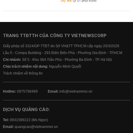
DỰ ÁN
01 phút trước
TRANG TTĐTTH CỦA CÔNG TY VIETNEWSCORP
Giấy phép số 3324/GP-TTĐT do Sở VH&TT TPHCM cấp ngày 20/3/2026
Lầu 5 - Compa Building - 293 Điện Biên Phủ - Phường Gia Định - TP.HCM
Chi nhánh:
Số 5 - Khu 38A Trần Phú - Phường Ba Đình - TP. Hà Nội
Chịu trách nhiệm nội dung:
Nguyễn Minh Quyết
Trách nhiệm về thông tin
Hotline:
0975798489
Email:
info@vietnammoi.vn
DỊCH VỤ QUẢNG CÁO:
Tel:
0931589222 (Ms Ngọc)
Email:
quangcao@vietnammoi.vn