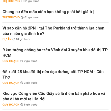
THỊ TRƯỜNG
01 giờ trước
Chung cư đến mốc niên hạn không phải hết giá trị
THỊ TRƯỜNG
01 giờ trước
Vì sao căn hộ 2PN+ tại The Parkland trở thành lựa chọn
của nhiều gia đình trẻ?
DỰ ÁN
01 giờ trước
9 km tường chống ồn trên Vành đai 3 xuyên khu đô thị TP
HCM
QUY HOẠCH
2 giờ trước
Đề xuất 28 khu đô thị nén dọc đường sắt TP HCM - Cần
Thơ
QUY HOẠCH
3 giờ trước
Khu vực Công viên Cầu Giấy sẽ là điểm bắn pháo hoa và
phố đi bộ mới tại Hà Nội
QUY HOẠCH
6 giờ trước