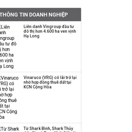
khoản
THÔNG TIN DOANH NGHIỆP
Quy hoạch 4 khu lấn
biển ở Phú Quốc
Liên danh Vingroup đầu tư
đô thị hơn 4.600 ha ven vịnh
Hạ Long
Một thương hiệu thời
trang Việt đóng cửa
sau 5 năm hoạt động,
thanh lý toàn bộ cửa
hàng
Vinaruco (VRG) có lãi trở lại
nhờ hợp đồng thuê đất tại
Dự án Sheraton Phú
KCN Cộng Hòa
Quốc bị buộc chấm dứt
hoạt động
Công ty 100 tỷ của
Huấn Hoa Hồng bỗng
Từ Shark Bình, Shark Thủy
dưng ‘biến mất’, một