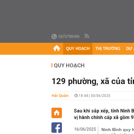
0975798489
QUY HOẠCH
THỊ TRƯỜNG
DỰ 
QUY HOẠCH
129 phường, xã của tỉ
Hải Quân
18:44 | 30/06/2025
Sau khi sắp xếp, tỉnh Nin
vị hành chính cấp xã gồm 9
16/06/2025
Ninh Bình quy h