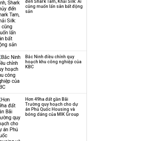
đến Shark Tam, Khải Silk: Ai
công ty khác đã giải thể
cũng muốn lấn sân bất động
sản
Bắc Ninh điều chỉnh quy
hoạch khu công nghiệp của
KBC
Hơn 49ha đất gần Bãi
Trường quy hoạch cho dự
án Phú Quốc Housing và
bóng dáng của MIK Group