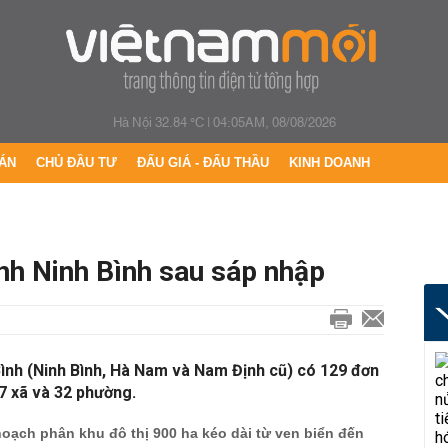
Hà Nội 32.84 °C
|
04:05AM, 08/08/2026
ÁN
CHỦ ĐẦU TƯ
ĐẤU GIÁ - ĐẤU THẦU
KINH DOANH
nh Ninh Bình sau sáp nhập
h Bình (Ninh Bình, Hà Nam và Nam Định cũ) có 129 đơn
7 xã và 32 phường.
oạch phân khu đô thị 900 ha kéo dài từ ven biển đến