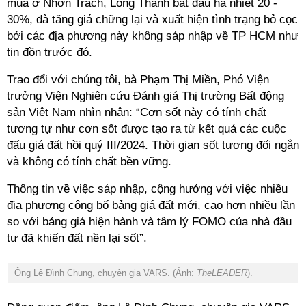
mua ở Nhơn Trạch, Long Thành bắt đầu hạ nhiệt 20 -
30%, đà tăng giá chững lại và xuất hiện tình trạng bỏ cọc
bởi các địa phương này không sáp nhập về TP HCM như
tin đồn trước đó.
Trao đổi với chúng tôi, bà Phạm Thị Miền, Phó Viện
trưởng Viện Nghiên cứu Đánh giá Thị trường Bất động
sản Việt Nam nhìn nhận: “Cơn sốt này có tính chất
tương tự như cơn sốt được tạo ra từ kết quả các cuộc
đấu giá đất hồi quý III/2024. Thời gian sốt tương đối ngắn
và không có tính chất bền vững.
Thông tin về việc sáp nhập, cộng hưởng với việc nhiều
địa phương công bố bảng giá đất mới, cao hơn nhiều lần
so với bảng giá hiện hành và tâm lý FOMO của nhà đầu
tư đã khiến đất nền lại sốt”.
Ông Lê Đình Chung, chuyên gia VARS. (Ảnh:
TheLEADER
).