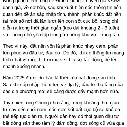
Đồng quan điểm, ông Lê Đình Chung, chuyên gia VARS
đánh giá, về cơ bản, sau khi xuất hiện các thông tin liên
quan đến đề án sáp nhập tỉnh, thành, phân khúc đất nền
tại một số nơi đã lần lượt lên cơn sốt cục bộ, song chỉ
diễn ra trong thời gian ngắn (kéo dài khoảng 2 - 3 tuần),
sức nóng chủ yếu tập trung ở những khu vực trung tâm.
Theo vị này, đất nền vốn là phân khúc nhạy cảm, phần
lớn phục vụ đầu tư, đầu cơ. Do đó, khi có thông tin mang
tính chất vĩ mô, thị trường sẽ chịu sự tác động, dễ lên
nhanh xuống nhanh.
Năm 2025 được dự báo là thời của bất động sản tỉnh.
Sau khi sáp nhập, tiềm lực về địa lý, đầu tư, hạ tầng của
các địa phương mới sẽ càng được đẩy mạnh hơn nữa.
Tuy nhiên, ông Chung cho rằng, trong khoảng thời gian
từ nay đến cuối năm, các cơn sốt đất cục bộ sẽ khó có
thể tiếp tục diễn ra. Người dân hay có thói quen đầu tư
bất động sản theo tâm lý đám đông, đợt sóng cũ vừa qua