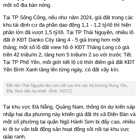
một số địa bàn nóng.
Tại TP Sông Công, nếu như năm 2024, giá đất trong các
khu tái định cư đa phần dao động 1,1 - 1,2 tỷ/lô thì hiện
phần lớn đã vượt 1,5 tỷ/lô. Tại TP Thái Nguyên, nhiều lô
đất ở KĐT Danko City tăng 4 - 5 giá trong hơn một
tháng; một số lô đất view hồ ở KĐT Thăng Long có giá
trên 42 triệu/m 2, tăng hơn 5 triệu/m 2 so với trước Tết.
Tại TP Phổ Yên, môi giới tiết lộ có thời điểm giá đất KĐT
Yên Bình Xanh tăng lên từng ngày, cò đất vây kín.
Đất nền Thái Nguyên lên cơn sốt sau khi các thị trường Hưng Yên,
Bắc Ninh dần hạ nhiệt. (Ảnh:
NVCC
).
Tại khu vực Đà Nẵng, Quảng Nam, thông tin dự kiến sáp
nhập hai địa phương này khiến giá đất thị xã Điện Bàn và
một số phường tại quận Ngũ Hành Sơn bị đẩy cao, nhiều
ki ốt tư vấn bất động sản hoạt động sôi nổi tại khu vực
giáp ranh.