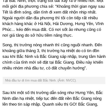
Tại Bắc Ninh, thực trạng sốt đất xảy ra ở nhiều nơi. Một
môi giới địa phương chia sẻ: “Khoảng thời gian ngay sau
Tết là đỉnh sóng, dân tình đi xem đất nhộn nhịp nhất.
Ngoài người dân địa phương thì tôi còn tiếp rất nhiều
khách hàng khác ở Hà Nội, Hải Dương, Hưng Yên, Vĩnh
Phúc... kéo đến mua đất. Có nơi sốt ảo nhưng cũng có
nơi giá tăng do sở hữu tiềm năng thực.
Song, thị trường nóng nhanh thì cũng nguội nhanh. Đến
khoảng giữa tháng 3, thị trường hạ nhiệt do có tin đồn
sau khi Bắc Ninh và Bắc Giang sáp nhập, trung tâm hành
chính của tỉnh mới sẽ đặt tại Bắc Giang. Điều này khiến
nhiều nhóm nhà đầu tư, cò đất chuyển hướng”.
Nhà đầu tư đi tìm mua đất Bắc Ninh. (Ảnh: NVCC).
Sau khi một số thị trường dẫn sóng như Hưng Yên, Bắc
Ninh dần hạ nhiệt, tiếp tục đến đất nền Bắc Giang nóng
lên theo tin sáp nhập. Quanh siêu thị GO! Bắc Giang,