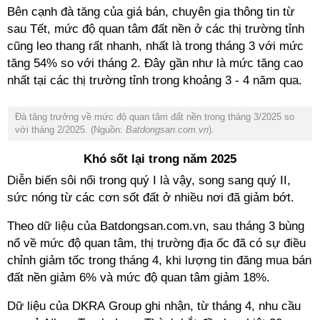
Bên cạnh đà tăng của giá bán, chuyên gia thông tin từ
sau Tết, mức độ quan tâm đất nền ở các thị trường tỉnh
cũng leo thang rất nhanh, nhất là trong tháng 3 với mức
tăng 54% so với tháng 2. Đây gần như là mức tăng cao
nhất tại các thị trường tỉnh trong khoảng 3 - 4 năm qua.
Đà tăng trưởng về mức độ quan tâm đất nền trong tháng 3/2025 so
với tháng 2/2025. (Nguồn:
Batdongsan.com.vn
).
Khó sốt lại trong năm 2025
Diễn biến sôi nổi trong quý I là vậy, song sang quý II,
sức nóng từ các cơn sốt đất ở nhiều nơi đã giảm bớt.
Theo dữ liệu của Batdongsan.com.vn, sau tháng 3 bùng
nổ về mức độ quan tâm, thị trường địa ốc đã có sự điều
chỉnh giảm tốc trong tháng 4, khi lượng tin đăng mua bán
đất nền giảm 6% và mức độ quan tâm giảm 18%.
Dữ liệu của DKRA Group ghi nhận, từ tháng 4, nhu cầu