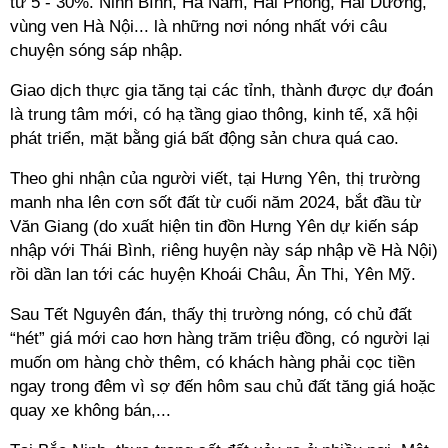
từ 5 - 30%. Ninh Bình, Hà Nam, Hải Phòng, Hải Dương,
vùng ven Hà Nội... là những nơi nóng nhất với câu
chuyện sóng sáp nhập.
Giao dịch thực gia tăng tại các tỉnh, thành được dự đoán
là trung tâm mới, có hạ tầng giao thông, kinh tế, xã hội
phát triển, mặt bằng giá bất động sản chưa quá cao.
Theo ghi nhận của người viết, tại Hưng Yên, thị trường
manh nha lên cơn sốt đất từ cuối năm 2024, bắt đầu từ
Văn Giang (do xuất hiện tin đồn Hưng Yên dự kiến sáp
nhập với Thái Bình, riêng huyện này sáp nhập về Hà Nội)
rồi dần lan tới các huyện Khoái Châu, Ân Thi, Yên Mỹ.
Sau Tết Nguyên đán, thấy thị trường nóng, có chủ đất
“hét” giá mới cao hơn hàng trăm triệu đồng, có người lại
muốn om hàng chờ thêm, có khách hàng phải cọc tiền
ngay trong đêm vì sợ đến hôm sau chủ đất tăng giá hoặc
quay xe không bán,...