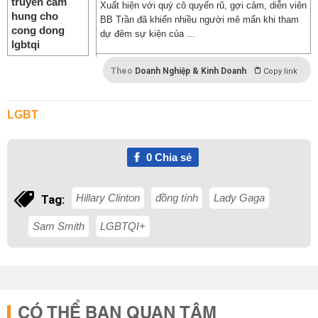
Xuất hiện với quý cô quyến rũ, gợi cảm, diễn viên
BB Trần đã khiến nhiều người mê mẩn khi tham
dự đêm sự kiện của ...
Theo
Doanh Nghiệp & Kinh Doanh
Copy link
LGBT
0
Chia sẻ
Hillary Clinton
đồng tính
Lady Gaga
Tag:
Sam Smith
LGBTQI+
CÓ THỂ BẠN QUAN TÂM