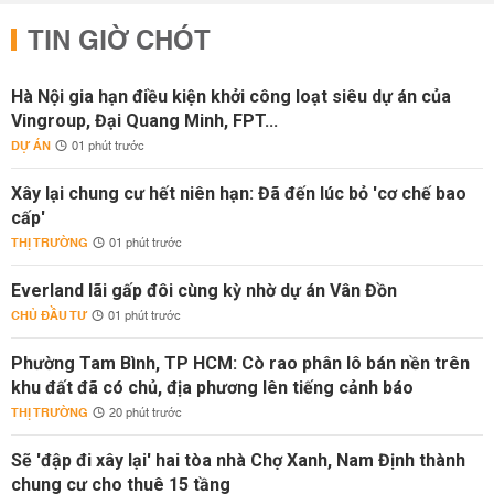
TIN GIỜ CHÓT
Hà Nội gia hạn điều kiện khởi công loạt siêu dự án của
Vingroup, Đại Quang Minh, FPT...
DỰ ÁN
01 phút trước
Xây lại chung cư hết niên hạn: Đã đến lúc bỏ 'cơ chế bao
cấp'
THỊ TRƯỜNG
01 phút trước
Everland lãi gấp đôi cùng kỳ nhờ dự án Vân Đồn
CHỦ ĐẦU TƯ
01 phút trước
Phường Tam Bình, TP HCM: Cò rao phân lô bán nền trên
khu đất đã có chủ, địa phương lên tiếng cảnh báo
THỊ TRƯỜNG
20 phút trước
Sẽ 'đập đi xây lại' hai tòa nhà Chợ Xanh, Nam Định thành
chung cư cho thuê 15 tầng