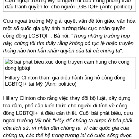
Cựu ngoại trưởng Mỹ là người đi đầu trong phong trào
đấu tranh quyền lợi cho người LGBTQI+ (Ảnh: politico)
Cựu ngoại trưởng Mỹ giải quyết vấn đề tôn giáo, văn hóa
một số quốc gia gây ảnh hưởng tiêu cực nhân quyền
cộng đồng LGBTQI+. Bà nói: "
Trong những trường hợp
này, chúng tôi tìm thấy rằng không có tục lệ hoặc truyền
thống nào hơn hẳn nhân quyền của tất cả chúng ta
".
Hillary Clinton tham gia diễu hành ủng hộ cộng đồng
LGBTQI+ tại Mỹ (Ảnh: politico)
Hillary Clinton cho rằng việc thay đổi bộ luật, xây dựng
tọa đàm, phổ cập kiến thức cho người dị tính về cộng
đồng LGBTQI+ là điều càn thiết. Cuối bài phát biểu, cựu
ngoại trưởng Mỹ nói: "
Hãy để chúng ta được ở bên phải
của lịch sử, vì nhân dân chúng ta, vì các quốc gia của
chúng ta, các thế hệ trong tương lai có cuộc sống được