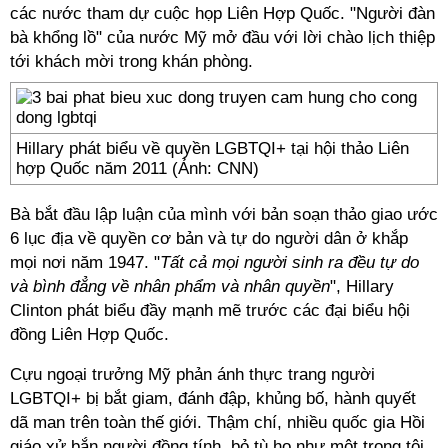
các nước tham dự cuộc họp Liên Hợp Quốc. "Người đàn
bà khổng lồ" của nước Mỹ mở đầu với lời chào lịch thiệp
tới khách mời trong khán phòng.
Hillary phát biểu về quyền LGBTQI+ tại hội thảo Liên
hợp Quốc năm 2011 (Ảnh: CNN)
Bà bắt đầu lập luận của mình với bản soạn thảo giao ước
6 lục địa về quyền cơ bản và tự do người dân ở khắp
mọi nơi năm 1947. "
Tất cả mọi người sinh ra đều tự do
và bình đẳng về nhân phẩm và nhân quyền
", Hillary
Clinton phát biểu đầy mạnh mẽ trước các đại biểu hội
đồng Liên Hợp Quốc.
Cựu ngoại trưởng Mỹ phản ánh thực trang người
LGBTQI+ bị bắt giam, đánh đập, khủng bố, hành quyết
dã man trên toàn thế giới. Thậm chí, nhiều quốc gia Hồi
giáo xử bắn người đồng tính, bỏ tù họ như một trọng tội