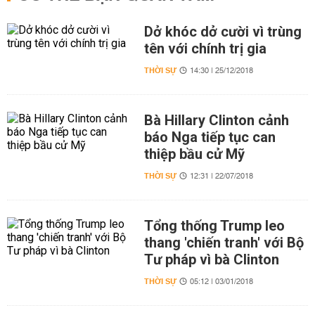
Dở khóc dở cười vì trùng
tên với chính trị gia
THỜI SỰ
14:30 | 25/12/2018
Bà Hillary Clinton cảnh
báo Nga tiếp tục can
thiệp bầu cử Mỹ
THỜI SỰ
12:31 | 22/07/2018
Tổng thống Trump leo
thang 'chiến tranh' với Bộ
Tư pháp vì bà Clinton
THỜI SỰ
05:12 | 03/01/2018