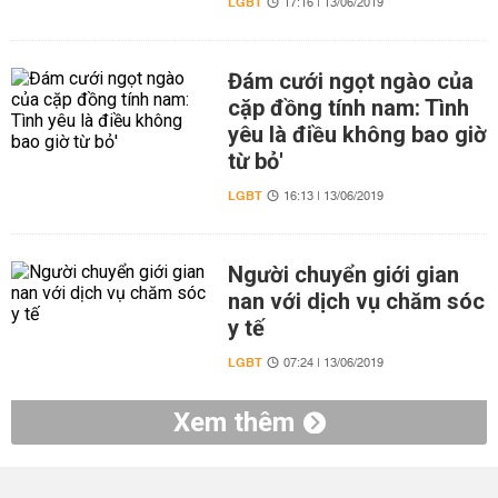
LGBT
17:16 | 13/06/2019
Đám cưới ngọt ngào của
cặp đồng tính nam: Tình
yêu là điều không bao giờ
từ bỏ'
LGBT
16:13 | 13/06/2019
Người chuyển giới gian
nan với dịch vụ chăm sóc
y tế
LGBT
07:24 | 13/06/2019
Xem thêm