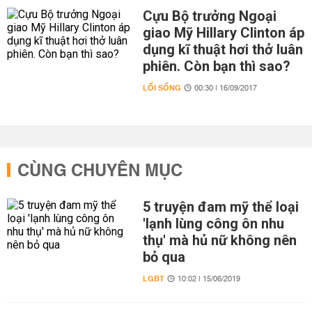
Cựu Bộ trưởng Ngoại
giao Mỹ Hillary Clinton áp
dụng kĩ thuật hơi thở luân
phiên. Còn bạn thì sao?
LỐI SỐNG
00:30 | 16/09/2017
CÙNG CHUYÊN MỤC
5 truyện đam mỹ thể loại
'lạnh lùng công ôn nhu
thụ' mà hủ nữ không nên
bỏ qua
LGBT
10:02 | 15/06/2019