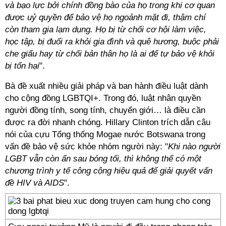
và bạo lực bởi chính đồng bào của họ trong khi cơ quan
được uỷ quyền để bảo vệ họ ngoảnh mặt đi, thậm chí
còn tham gia lạm dụng. Họ bị từ chối cơ hội làm việc,
học tập, bị đuổi ra khỏi gia đình và quê hương, buộc phải
che giấu hay từ chối bản thân họ là ai để tự bảo vệ khỏi
bị tổn hại
".
Bà đề xuất nhiều giải pháp và ban hành điều luật dành
cho cộng đồng LGBTQI+. Trong đó, luật nhân quyền
người đồng tính, song tính, chuyển giới… là điều cần
được ra đời nhanh chóng. Hillary Clinton trích dẫn câu
nói của cựu Tổng thống Mogae nước Botswana trong
vấn đề bảo vệ sức khỏe nhóm người này: "
Khi nào người
LGBT vẫn còn ẩn sau bóng tối, thì không thể có một
chương trình y tế công cộng hiệu quả để giải quyết vấn
đề HIV và AIDS
".