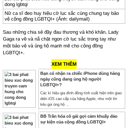
Nữ ca sĩ đeo huy hiệu cờ lục sắc cùng chung tay bảo
vệ cộng đồng LGBTQI+ (Ảnh: dailymail)
Sau những chia sẻ đầy đau thương và khó khăn, Lady
Gaga ra về và nắ chặt ngọn cờ lục sắc trong tay như
một bảo vệ và ủng hộ mạnh mẽ cho cộng đồng
LGBTQI+.
XEM THÊM
Bạn có nhận ra chiếc iPhone dùng hàng
ngày cũng đang ủng hộ người
LGBTQI+?
Các kí hiệu gia đình đồng tính xuất hiện trên giao
diện iOS cao cấp của hãng Apple, như một lời
kêu gọi ủng hộ ...
BB Trần hóa cô gái gợi cảm khuấy đảo
sự kiện của cộng đồng LGBTQI+