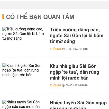
CÓ THỂ BẠN QUAN TÂM
Triều cường dâng cao,
người Sài Gòn lội bì bõm
từ mờ sáng
THỜI SỰ
04:02 | 07/10/2018
Khu nhà giàu Sài Gòn
ngập ‘te tua’, dân rùng
mình lội nước bẩn
THỜI SỰ
09:43 | 28/09/2018
Nhiều tuyến Sài Gòn ngập
sâu sau mưa lớn