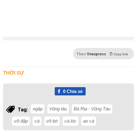
Theo
Vnexpress
Copy link
THỜI SỰ
0
Chia sẻ
ngập
Vũng tàu
Bà Rịa - Vũng Tàu
Tag:
vỡ đập
cá
vỡ bờ
cá lóc
ao cá