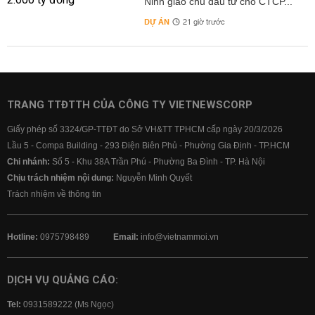
Ninh giao chủ đầu tư cho CTCP...
DỰ ÁN
21 giờ trước
TRANG TTĐTTH CỦA CÔNG TY VIETNEWSCORP
Giấy phép số 3324/GP-TTĐT do Sở VH&TT TPHCM cấp ngày 20/3/2026
Lầu 5 - Compa Building - 293 Điện Biên Phủ - Phường Gia Định - TP.HCM
Chi nhánh:
Số 5 - Khu 38A Trần Phú - Phường Ba Đình - TP. Hà Nội
Chịu trách nhiệm nội dung:
Nguyễn Minh Quyết
Trách nhiệm về thông tin
Hotline:
0975798489
Email:
info@vietnammoi.vn
DỊCH VỤ QUẢNG CÁO:
Tel:
0931589222 (Ms Ngọc)