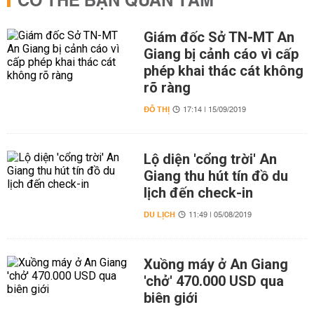
CÓ THỂ BẠN QUAN TÂM
Giám đốc Sở TN-MT An
Giang bị cảnh cáo vì cấp
phép khai thác cát không
rõ ràng
ĐÔ THỊ
17:14 | 15/09/2019
Lộ diện 'cổng trời' An
Giang thu hút tín đồ du
lịch đến check-in
DU LỊCH
11:49 | 05/08/2019
Xuồng máy ở An Giang
'chở' 470.000 USD qua
biên giới