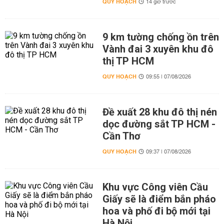
QUY HOẠCH
14 giờ trước
9 km tường chống ồn trên
Vành đai 3 xuyên khu đô
thị TP HCM
QUY HOẠCH
09:55 | 07/08/2026
Đề xuất 28 khu đô thị nén
dọc đường sắt TP HCM -
Cần Thơ
QUY HOẠCH
09:37 | 07/08/2026
Khu vực Công viên Cầu
Giấy sẽ là điểm bắn pháo
hoa và phố đi bộ mới tại
Hà Nội