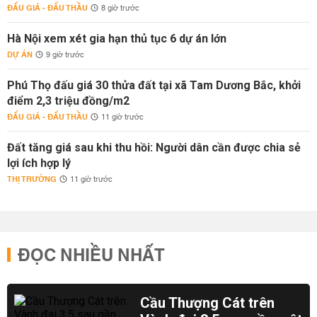
ĐẤU GIÁ - ĐẤU THẦU
8 giờ trước
Hà Nội xem xét gia hạn thủ tục 6 dự án lớn
DỰ ÁN
9 giờ trước
Phú Thọ đấu giá 30 thửa đất tại xã Tam Dương Bắc, khởi
điểm 2,3 triệu đồng/m2
ĐẤU GIÁ - ĐẤU THẦU
11 giờ trước
Đất tăng giá sau khi thu hồi: Người dân cần được chia sẻ
lợi ích hợp lý
THỊ TRƯỜNG
11 giờ trước
ĐỌC NHIỀU NHẤT
Cầu Thượng Cát trên