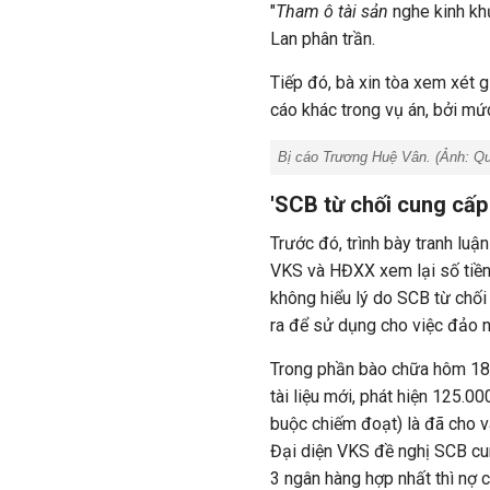
"
Tham ô tài sản
nghe kinh khủ
Lan phân trần.
Tiếp đó, bà xin tòa xem xét 
cáo khác trong vụ án, bởi mức
Bị cáo Trương Huệ Vân. (Ảnh:
Qu
'SCB từ chối cung cấp s
Trước đó, trình bày tranh luậ
VKS và HĐXX xem lại số tiền t
không hiểu lý do SCB từ chối 
ra để sử dụng cho việc đảo n
Trong phần bào chữa hôm 18/
tài liệu mới, phát hiện 125.0
buộc chiếm đoạt) là đã cho va
Đại diện VKS đề nghị SCB cun
3 ngân hàng hợp nhất thì nợ 