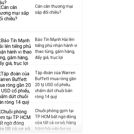
Cán cân thương mại
sắp đổi chiều?
Bảo Tín Mạnh Hải lên
tiếng phủ nhận hành vi
thao túng, găm hàng,
đẩy giá, trục lợi
Tập đoàn của Warren
Buffett mua ròng gần
20 tỷ USD cổ phiếu,
chấm dứt chuỗi bán
ròng 14 quý
Chuỗi phòng gym tại
TP HCM bất ngờ đóng
cửa tất cả cơ sở, hàng
trăm hội viên bơ vơ