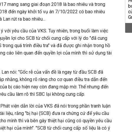
017 mang sang giai đoạn 2018 là bao nhiêu và trong
018 đến ngày khởi tố vụ án 7/10/2022 có bao nhiêu
Lan rút ra bao nhiêu...
ý với yêu cầu của VKS. Tuy nhiên, trong buổi làm việc
quyền lợi cho SCB từ chối cung cấp với lý do "đã cung
 trong quá trình điều tra" và đã được ghi nhận trong hồ
áng cáo liên quan đến quyền lợi của mình thì sử dụng tài
 Lan nói: "Gốc rễ của vấn đề là ngay từ đầu SCB đã
p nhằng, không rõ ràng cho cơ quan điều tra dẫn đến
m của bị cáo hiện nay còn đang mập mờ. Thế nhưng đến
yêu cầu làm rõ thì SBC lại không cung cấp.
Phát viện dẫn lời của VKS đã nói trong phần tranh luận
ài liệu, rằng "bị hại (SCB) đưa ra chứng cứ để yêu cầu
cho mình thì và bên gây thiệt hại cũng có quyền yêu cầu
iệt hại của mình". "SCB từ chối cung cấp số liệu là có ý