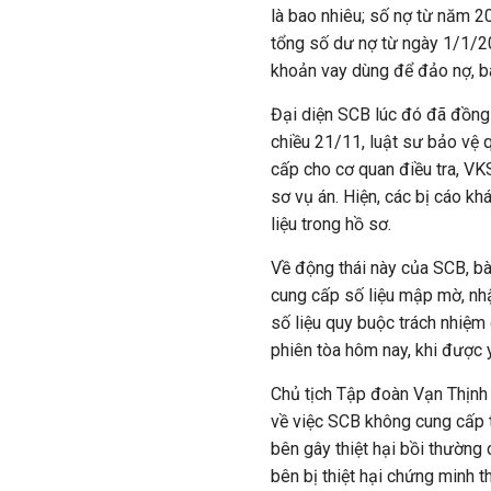
là bao nhiêu; số nợ từ năm 2
tổng số dư nợ từ ngày 1/1/2
khoản vay dùng để đảo nợ, bà 
Đại diện SCB lúc đó đã đồng 
chiều 21/11, luật sư bảo vệ 
cấp cho cơ quan điều tra, VKS
sơ vụ án. Hiện, các bị cáo kh
liệu trong hồ sơ.
Về động thái này của SCB, bà
cung cấp số liệu mập mờ, nhậ
số liệu quy buộc trách nhiệ
phiên tòa hôm nay, khi được 
Chủ tịch Tập đoàn Vạn Thịnh 
về việc SCB không cung cấp t
bên gây thiệt hại bồi thường 
bên bị thiệt hại chứng minh th