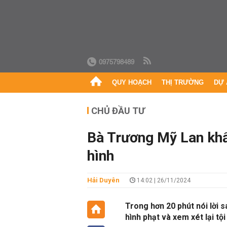
0975798489
QUY HOẠCH
THỊ TRƯỜNG
DỰ 
CHỦ ĐẦU TƯ
Bà Trương Mỹ Lan khẩ
hình
Hải Duyên
14:02 | 26/11/2024
Trong hơn 20 phút nói lời 
hình phạt và xem xét lại tội