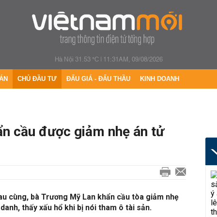
Hà Nội 31.53 °C
|
11:31AM, 09/08/2026
ÁN
CHỦ ĐẦU TƯ
ĐẤU GIÁ - ĐẤU THẦU
KINH DOANH
n cầu được giảm nhẹ án tử
sau cùng, bà Trương Mỹ Lan khẩn cầu tòa giảm nhẹ
 danh, thấy xấu hổ khi bị nói tham ô tài sản.