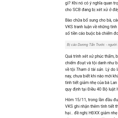
gì? Khi nó có ý nghĩa quan t
cho SCB đang bị xét xử ở đây
Bào chữa bổ sung cho bà, cá
VKS tranh luận về những tình
số tiền cáo buộc bà chiếm đo
Bị cáo Dương Tấn Trước - người 
Quá trình xét xử phúc thẩm,
chiếm đoạt và tội danh như b
về tội
Tham ô tài sản.
Lý do l
nay, chưa biết khi nào mới 
tình tiết giảm nhẹ của bà La
quy định tại Điều 40 Bộ luật 
Hôm 15/11, trong lần đầu đư
VKS ghi nhận thêm tình tiết t
hại... đề nghị HĐXX giảm nh