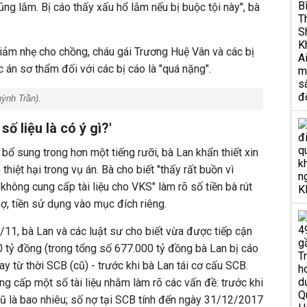
ng lắm. Bị cáo thấy xấu hổ lắm nếu bị buộc tội này", bà
giảm nhẹ cho chồng, cháu gái Trương Huệ Vân và các bị
 án sơ thẩm đối với các bị cáo là "quá nặng".
ỳnh Trần
).
ố liệu là có ý gì?'
n bổ sung trong hơn một tiếng rưỡi, bà Lan khẩn thiết xin
hiệt hại trong vụ án. Bà cho biết "thấy rất buồn vì
không cung cấp tài liệu cho VKS" làm rõ số tiền bà rút
ợ, tiền sử dụng vào mục đích riêng.
11, bà Lan và các luật sư cho biết vừa được tiếp cận
00 tỷ đồng (trong tổng số 677.000 tỷ đồng bà Lan bị cáo
y từ thời SCB (cũ) - trước khi bà Lan tái cơ cấu SCB.
g cấp một số tài liệu nhằm làm rõ các vấn đề: trước khi
cũ là bao nhiêu; số nợ tại SCB tính đến ngày 31/12/2017