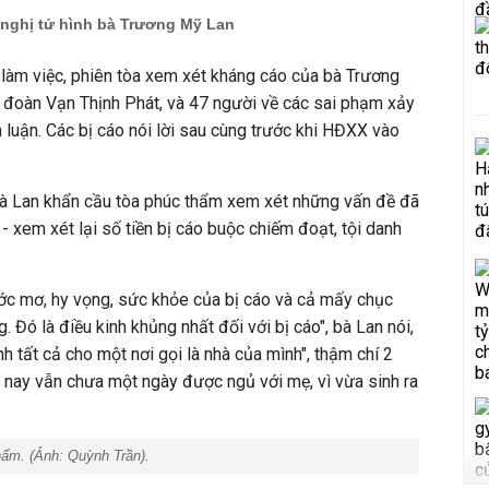
 nghị tử hình bà Trương Mỹ Lan
làm việc, phiên tòa xem xét kháng cáo của bà Trương
p đoàn Vạn Thịnh Phát, và 47 người về các sai phạm xảy
h luận. Các bị cáo nói lời sau cùng trước khi HĐXX vào
 bà Lan khẩn cầu tòa phúc thẩm xem xét những vấn đề đã
 - xem xét lại số tiền bị cáo buộc chiếm đoạt, tội danh
ước mơ, hy vọng, sức khỏe của bị cáo và cả mấy chục
 Đó là điều kinh khủng nhất đối với bị cáo", bà Lan nói,
h tất cả cho một nơi gọi là nhà của mình", thậm chí 2
 nay vẫn chưa một ngày được ngủ với mẹ, vì vừa sinh ra
hẩm. (Ảnh:
Quỳnh Trần
).