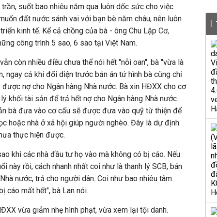
 trần, suốt bao nhiêu năm qua luôn dốc sức cho việc
 muốn đất nước sánh vai với bạn bè năm châu, nên luôn
triển kinh tế. Kể cả chồng của bà - ông Chu Lập Cơ,
ng công trình 5 sao, 6 sao tại Việt Nam.
vẫn còn nhiều điều chưa thể nói hết "nỗi oan", bà "vừa là
ên, ngay cả khi đối diện trước bản án tử hình bà cũng chỉ
 được nợ cho Ngân hàng Nhà nước. Bà xin HĐXX cho cơ
 lý khối tài sản để trả hết nợ cho Ngân hàng Nhà nước.
 sản bà đưa vào cơ cấu sẽ được đưa vào quỹ từ thiện để
ọc hoặc nhà ở xã hội giúp người nghèo. Đây là dự định
hưa thực hiện được.
sao khi các nhà đầu tư họ vào mà không có bị cáo. Nếu
uổi này rồi, cách nhanh nhất coi như là thanh lý SCB, bán
 Nhà nước, trả cho người dân. Coi như bao nhiêu tâm
bị cáo mất hết", bà Lan nói.
HĐXX vừa giảm nhẹ hình phạt, vừa xem lại tội danh.