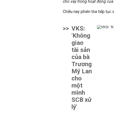
cho vay trong hoạt động của 
Chiều nay phiên tòa tiếp tục 
>>
VKS:
'Không
giao
tài sản
của bà
Trương
Mỹ Lan
cho
một
mình
SCB xử
lý'