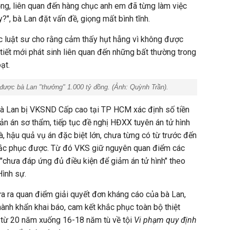
rọng, liên quan đến hàng chục anh em đã từng làm việc
?", bà Lan đặt vấn đề, giọng mất bình tĩnh.
c luật sư cho rằng cảm thấy hụt hẫng vì không được
 tiết mới phát sinh liên quan đến những bất thường trong
ạt.
được bà Lan "thưởng" 1.000 tỷ đồng. (Ảnh:
Quỳnh Trần
).
 bà Lan bị VKSND Cấp cao tại TP HCM xác định số tiền
ản án sơ thẩm, tiếp tục đề nghị HĐXX tuyên án tử hình
à, hậu quả vụ án đặc biệt lớn, chưa từng có từ trước đến
khắc phục được. Từ đó VKS giữ nguyên quan điểm các
n "chưa đáp ứng đủ điều kiện để giảm án tử hình" theo
Hình sự.
a ra quan điểm giải quyết đơn kháng cáo của bà Lan,
hành khẩn khai báo, cam kết khắc phục toàn bộ thiệt
ẹ từ 20 năm xuống 16-18 năm tù về tội
Vi phạm quy định