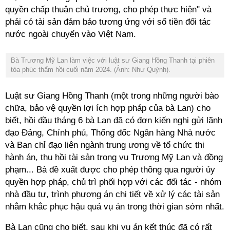
quyền chấp thuận chủ trương, cho phép thực hiện" và
phải có tài sản đảm bảo tương ứng với số tiền đối tác
nước ngoài chuyển vào Việt Nam.
Bà Trương Mỹ Lan làm việc với luật sư Giang Hồng Thanh tại phiên
tòa phúc thẩm hồi cuối năm 2024. (Ảnh: Như Quỳnh).
Luật sư Giang Hồng Thanh (một trong những người bào
chữa, bảo vệ quyền lợi ích hợp pháp của bà Lan) cho
biết, hồi đầu tháng 6 bà Lan đã có đơn kiến nghị gửi lãnh
đạo Đảng, Chính phủ, Thống đốc Ngân hàng Nhà nước
và Ban chỉ đạo liên ngành trung ương về tổ chức thi
hành án, thu hồi tài sản trong vụ Trương Mỹ Lan và đồng
phạm... Bà đề xuất được cho phép thông qua người ủy
quyền hợp pháp, chủ trì phối hợp với các đối tác - nhóm
nhà đầu tư, trình phương án chi tiết về xử lý các tài sản
nhằm khắc phục hậu quả vụ án trong thời gian sớm nhất.
Bà Lan cũng cho biết, sau khi vụ án kết thúc đã có rất