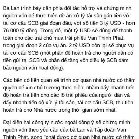
Bà Lan trình bày cần phía đối tác hỗ trợ và chứng minh
nguồn vốn để thực hiện đề án xử lý tài sản gắn liền với
tái cơ cấu SCB giai đoạn đầu, với số tiền 3 tỷ USD - hơn
76.000 tỷ đồng. Trong đó, một tỷ USD sẽ dùng để thanh
toán cho các trái chủ mua trái phiếu Vạn Thịnh Phát,
trong giai đoạn 2 của vụ án. 2 tỷ USD còn lại sẽ phục vụ
tái cơ cấu SCB (một phần để hoàn trả cho người dân có
tiền gửi tại SCB và phần để tăng vốn điều lệ SCB đảm
bảo nguồn vốn hoạt động).
Các bên có liên quan sẽ trình cơ quan nhà nước có thẩm
quyền để xin chủ trương thực hiện, nhằm đẩy nhanh tiến
độ hoàn trả tiền cho các lô trái phiếu của người dân và
đẩy nhanh tiến độ xử lý tài sản, tái cơ cấu SCB, thu tiền
hoàn trả cho Nhà nước trong thời gian sớm nhất.
Đại diện hai công ty nước ngoài đồng ý sẽ chứng minh
nguồn vốn theo yêu cầu của bà Lan và Tập đoàn Vạn
Thịnh Phát, song "phải được cơ quan Nhà nước có thẩm