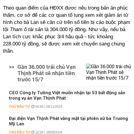
Theo quan điểm của HĐXX được nêu trong bản án phúc
thẩm, cơ sở để các cơ quan tố tụng xem xét giảm án tử
hình cho bà Lan sẽ căn cứ trên số tiền bị cáo buộc phạm
tội
Tham ô tài sản
là 304.000 tỷ đồng. Như vậy, nếu bà
Lan tích cực khắc phục 3/4 hậu quả - tức khoảng
228.000 tỷ đồng, sẽ được xem xét chuyển sang chung
thân.
>>
Gần 36.000 trái chủ Vạn
Thịnh Phát sẽ nhận tiền
trước 15/7
CEO Công ty Tường Việt muốn nhận lại 53 bất động sản
trong vụ án Vạn Thịnh Phát
CHỦ ĐẦU TƯ
06:50 | 06/11/2024
Đại diện Vạn Thịnh Phát vắng mặt tại phiên xử bà Trương
Mỹ Lan
CHỦ ĐẦU TƯ
10:59 | 19/09/2024