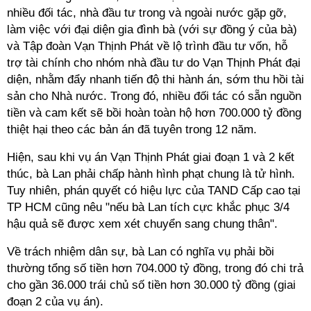
nhiều đối tác, nhà đầu tư trong và ngoài nước gặp gỡ,
làm việc với đại diện gia đình bà (với sự đồng ý của bà)
và Tập đoàn Vạn Thịnh Phát về lộ trình đầu tư vốn, hỗ
trợ tài chính cho nhóm nhà đầu tư do Vạn Thịnh Phát đại
diện, nhằm đẩy nhanh tiến độ thi hành án, sớm thu hồi tài
sản cho Nhà nước. Trong đó, nhiều đối tác có sẵn nguồn
tiền và cam kết sẽ bồi hoàn toàn hộ hơn 700.000 tỷ đồng
thiệt hại theo các bản án đã tuyên trong 12 năm.
Hiện, sau khi vụ án Vạn Thịnh Phát giai đoạn 1 và 2 kết
thúc, bà Lan phải chấp hành hình phạt chung là tử hình.
Tuy nhiên, phán quyết có hiệu lực của TAND Cấp cao tại
TP HCM cũng nêu "nếu bà Lan tích cực khắc phục 3/4
hậu quả sẽ được xem xét chuyển sang chung thân".
Về trách nhiệm dân sự, bà Lan có nghĩa vụ phải bồi
thường tổng số tiền hơn 704.000 tỷ đồng, trong đó chi trả
cho gần 36.000 trái chủ số tiền hơn 30.000 tỷ đồng (giai
đoạn 2 của vụ án).