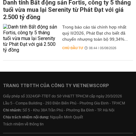
Danh tính Bất động sản Fortis, công ty 5 tháng
tuổi vừa mua lại Serenity từ Phát Đạt với giá
2.500 tỷ đồng
Trong báo cáo tài chính hợp nhất
quý II/2026, Phát Đạt cho biết đã
chuyển nhượng toàn bộ 99,34%...
CHỦ ĐẦU TƯ
06:44 | 05/08/2026
TRANG TTĐTTH CỦA CÔNG TY VIETNEWSCORP
Giấy phép số 3324/GP-TTĐT do Sở VH&TT TPHCM cấp ngày 20/3/2026
Lầu 5 - Compa Building - 293 Điện Biên Phủ - Phường Gia Định - TP.HCM
Chi nhánh:
Số 5 - Khu 38A Trần Phú - Phường Ba Đình - TP. Hà Nội
Chịu trách nhiệm nội dung:
Nguyễn Minh Quyết
Trách nhiệm về thông tin