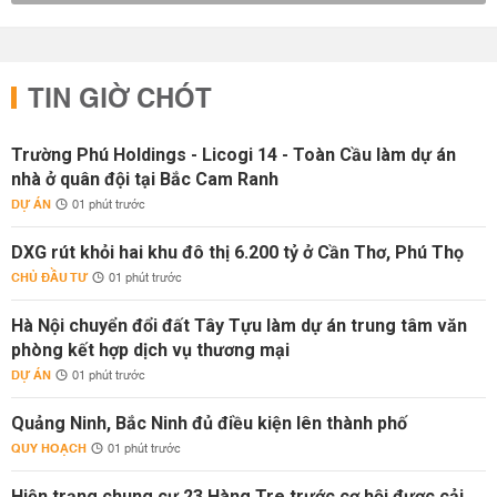
TIN GIỜ CHÓT
Trường Phú Holdings - Licogi 14 - Toàn Cầu làm dự án
nhà ở quân đội tại Bắc Cam Ranh
DỰ ÁN
01 phút trước
DXG rút khỏi hai khu đô thị 6.200 tỷ ở Cần Thơ, Phú Thọ
CHỦ ĐẦU TƯ
01 phút trước
Hà Nội chuyển đổi đất Tây Tựu làm dự án trung tâm văn
phòng kết hợp dịch vụ thương mại
DỰ ÁN
01 phút trước
Quảng Ninh, Bắc Ninh đủ điều kiện lên thành phố
QUY HOẠCH
01 phút trước
Hiện trạng chung cư 23 Hàng Tre trước cơ hội được cải