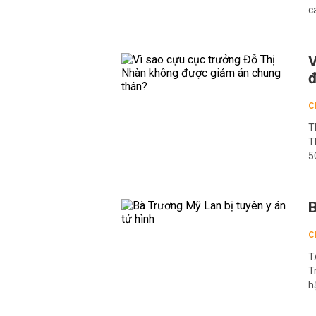
c
V
đ
C
T
T
5
B
C
T
T
h