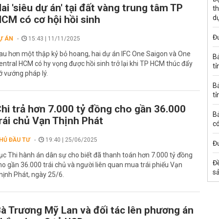
ai 'siêu dự án' tại đất vàng trung tâm TP
th
CM có cơ hội hồi sinh
d
Đư
Ự ÁN
15:43 | 11/11/2025
au hơn một thập kỷ bỏ hoang, hai dự án IFC One Saigon và One
B
entral HCM có hy vọng được hồi sinh trở lại khi TP HCM thúc đẩy
tỉ
ỡ vướng pháp lý.
B
tỉ
hi trả hơn 7.000 tỷ đồng cho gần 36.000
B
rái chủ Vạn Thịnh Phát
có
HỦ ĐẦU TƯ
19:40 | 25/06/2025
Đư
ục Thi hành án dân sự cho biết đã thanh toán hơn 7.000 tỷ đồng
Đ
ho gần 36.000 trái chủ và người liên quan mua trái phiếu Vạn
s
hịnh Phát, ngày 25/6.
à Trương Mỹ Lan và đối tác lên phương án