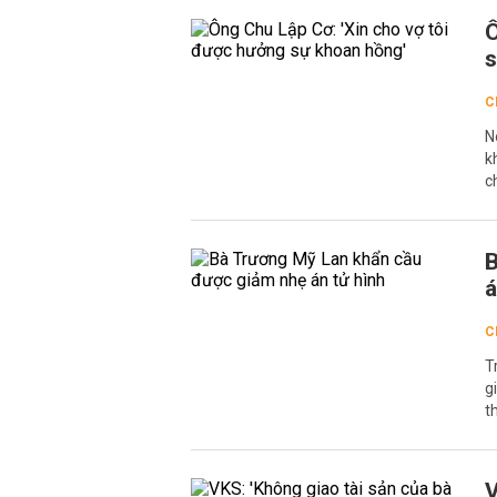
Ô
s
C
N
k
c
B
á
C
T
g
t
V