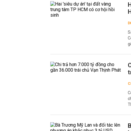
H
H
D
S
C
g
C
t
C
C
c
T
B