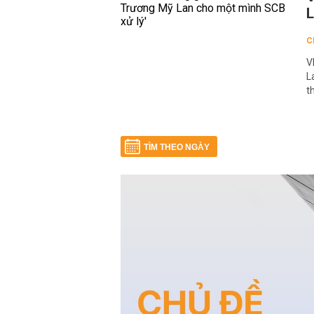
L
C
V
L
t
TÌM THEO NGÀY