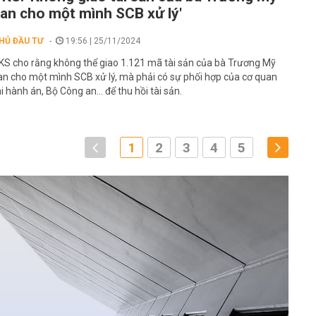
an cho một mình SCB xử lý'
HỦ ĐẦU TƯ
19:56 | 25/11/2024
KS cho rằng không thể giao 1.121 mã tài sản của bà Trương Mỹ
an cho một mình SCB xử lý, mà phải có sự phối hợp của cơ quan
hi hành án, Bộ Công an... để thu hồi tài sản.
1
2
3
4
5