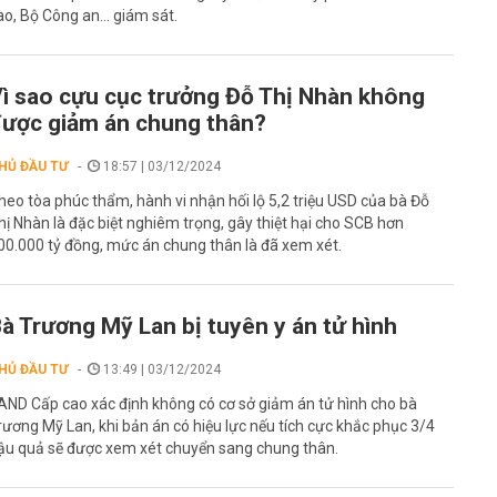
ao, Bộ Công an... giám sát.
ì sao cựu cục trưởng Đỗ Thị Nhàn không
ược giảm án chung thân?
HỦ ĐẦU TƯ
18:57 | 03/12/2024
heo tòa phúc thẩm, hành vi nhận hối lộ 5,2 triệu USD của bà Đỗ
hị Nhàn là đặc biệt nghiêm trọng, gây thiệt hại cho SCB hơn
00.000 tỷ đồng, mức án chung thân là đã xem xét.
à Trương Mỹ Lan bị tuyên y án tử hình
HỦ ĐẦU TƯ
13:49 | 03/12/2024
AND Cấp cao xác định không có cơ sở giảm án tử hình cho bà
rương Mỹ Lan, khi bản án có hiệu lực nếu tích cực khắc phục 3/4
ậu quả sẽ được xem xét chuyển sang chung thân.