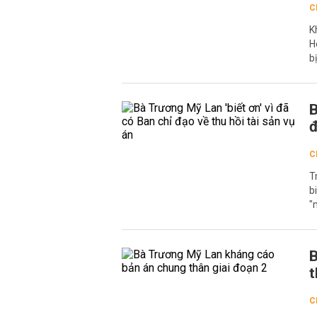
C
K
H
b
B
đ
C
T
b
"
B
t
C