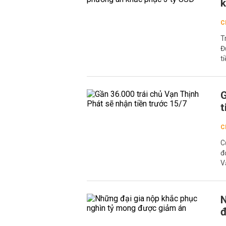
k
C
T
Đ
t
G
t
C
C
đ
V
N
đ