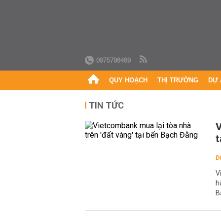
0975798489
QUY HOẠCH
THỊ TRƯỜNG
DỰ 
TIN TỨC
V
t
D
V
h
B