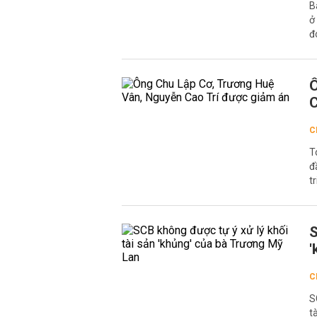
B
ở
đ
Ô
C
C
T
đ
t
S
'
C
S
t