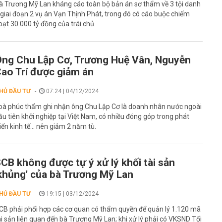
à Trương Mỹ Lan kháng cáo toàn bộ bản án sơ thẩm về 3 tội danh
 giai đoạn 2 vụ án Vạn Thịnh Phát, trong đó có cáo buộc chiếm
oạt 30.000 tỷ đồng của trái chủ.
ng Chu Lập Cơ, Trương Huệ Vân, Nguyễn
ao Trí được giảm án
HỦ ĐẦU TƯ
07:24 | 04/12/2024
oà phúc thẩm ghi nhận ông Chu Lập Cơ là doanh nhân nước ngoài
ầu tiên khởi nghiệp tại Việt Nam, có nhiều đóng góp trong phát
riển kinh tế... nên giảm 2 năm tù.
CB không được tự ý xử lý khối tài sản
khủng' của bà Trương Mỹ Lan
HỦ ĐẦU TƯ
19:15 | 03/12/2024
CB phải phối hợp các cơ quan có thẩm quyền để quản lý 1.120 mã
ài sản liên quan đến bà Trương Mỹ Lan; khi xử lý phải có VKSND Tối