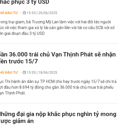
hắc phục 3 tỷ USD
HỦ ĐẦU TƯ
15:03 | 20/06/2025
rong trại giam, bà Trương Mỹ Lan làm việc với hai đối tác người
ức về việc tham gia xử lý tài sản gắn liền với tái cơ cấu SCB với số
iền giai đoạn đầu 3 tỷ USD.
ần 36.000 trái chủ Vạn Thịnh Phát sẽ nhận
iền trước 15/7
HỦ ĐẦU TƯ
10:05 | 18/06/2025
ục Thi hành án dân sự TP HCM cho hay trước ngày 15/7 sẽ chi trả
ợt đầu hơn 8.694 tỷ đồng cho gần 36.000 trái chủ mua trái phiếu
ạn Thịnh Phát.
hững đại gia nộp khắc phục nghìn tỷ mong
ược giảm án