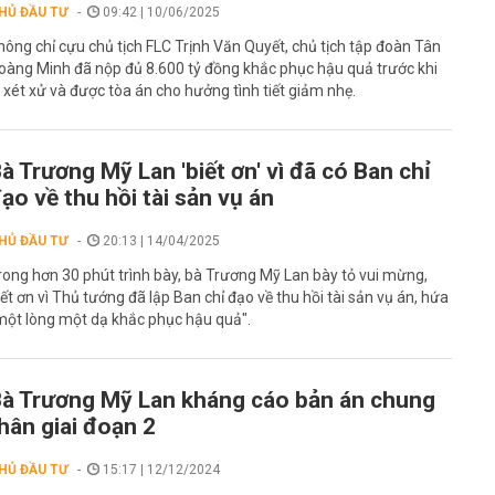
HỦ ĐẦU TƯ
09:42 | 10/06/2025
hông chỉ cựu chủ tịch FLC Trịnh Văn Quyết, chủ tịch tập đoàn Tân
oàng Minh đã nộp đủ 8.600 tỷ đồng khắc phục hậu quả trước khi
ị xét xử và được tòa án cho hưởng tình tiết giảm nhẹ.
à Trương Mỹ Lan 'biết ơn' vì đã có Ban chỉ
ạo về thu hồi tài sản vụ án
HỦ ĐẦU TƯ
20:13 | 14/04/2025
rong hơn 30 phút trình bày, bà Trương Mỹ Lan bày tỏ vui mừng,
iết ơn vì Thủ tướng đã lập Ban chỉ đạo về thu hồi tài sản vụ án, hứa
một lòng một dạ khắc phục hậu quả".
à Trương Mỹ Lan kháng cáo bản án chung
hân giai đoạn 2
HỦ ĐẦU TƯ
15:17 | 12/12/2024