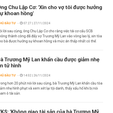
ng Chu Lập Cơ: 'Xin cho vợ tôi được hưởng
ự khoan hồng'
HỦ ĐẦU TƯ
07:27 | 27/11/2024
ói lời sau cùng, ông Chu Lập Cơ cho rằng việc tái cơ cấu SCB
hông thành công đã đẩy vợ Trương Mỹ Lan vào vòng lao lý, xin tòa
ho bà được hưởng sự khoan hồng và mức án thấp nhất có thể.
à Trương Mỹ Lan khẩn cầu được giảm nhẹ
n tử hình
HỦ ĐẦU TƯ
14:02 | 26/11/2024
rong hơn 20 phút nói lời sau cùng, bà Trương Mỹ Lan khẩn cầu tòa
iảm nhẹ hình phạt và xem xét lại tội danh, thấy xấu hổ khi bị nói
ham ô tài sản.
KS: 'Không giao tài sản của bà Trương Mỹ