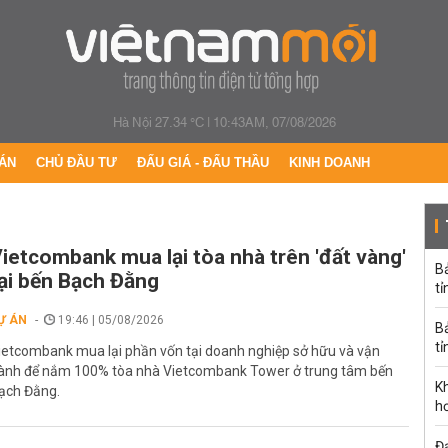
Hà Nội 27.34 °C
|
10:43AM, 07/08/2026
ÁN
CHỦ ĐẦU TƯ
ĐẤU GIÁ - ĐẤU THẦU
KINH DOANH
ietcombank mua lại tòa nhà trên 'đất vàng'
B
ại bến Bạch Đằng
tỉ
Ự ÁN
19:46 | 05/08/2026
B
tỉ
ietcombank mua lại phần vốn tại doanh nghiệp sở hữu và vận
ành để nắm 100% tòa nhà Vietcombank Tower ở trung tâm bến
K
ạch Đằng.
h
Đạ