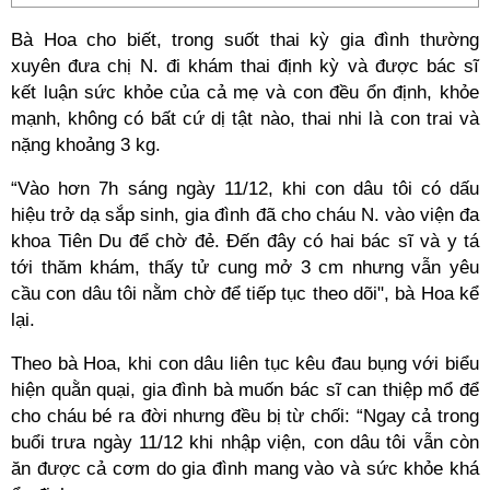
Bà Hoa cho biết, trong suốt thai kỳ gia đình thường
xuyên đưa chị N. đi khám thai định kỳ và được bác sĩ
kết luận sức khỏe của cả mẹ và con đều ổn định, khỏe
mạnh, không có bất cứ dị tật nào, thai nhi là con trai và
nặng khoảng 3 kg.
“Vào hơn 7h sáng ngày 11/12, khi con dâu tôi có dấu
hiệu trở dạ sắp sinh, gia đình đã cho cháu N. vào viện đa
khoa Tiên Du để chờ đẻ. Đến đây có hai bác sĩ và y tá
tới thăm khám, thấy tử cung mở 3 cm nhưng vẫn yêu
cầu con dâu tôi nằm chờ để tiếp tục theo dõi", bà Hoa kể
lại.
Theo bà Hoa, khi con dâu liên tục kêu đau bụng với biểu
hiện quằn quại, gia đình bà muốn bác sĩ can thiệp mổ để
cho cháu bé ra đời nhưng đều bị từ chối: “Ngay cả trong
buổi trưa ngày 11/12 khi nhập viện, con dâu tôi vẫn còn
ăn được cả cơm do gia đình mang vào và sức khỏe khá