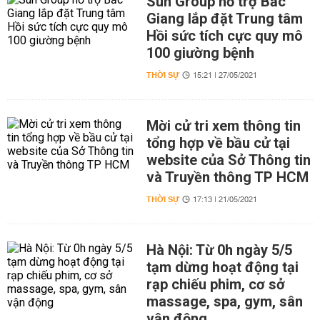
Sun Group hỗ trợ Bắc
Giang lắp đặt Trung tâm
Hồi sức tích cực quy mô
100 giường bệnh
THỜI SỰ
15:21 | 27/05/2021
Mời cử tri xem thông tin
tổng hợp về bầu cử tại
website của Sở Thông tin
và Truyền thông TP HCM
THỜI SỰ
17:13 | 21/05/2021
Hà Nội: Từ 0h ngày 5/5
tạm dừng hoạt động tại
rạp chiếu phim, cơ sở
massage, spa, gym, sân
vận động