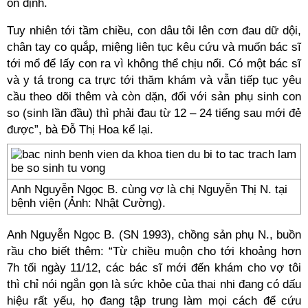
ổn định.
Tuy nhiên tới tầm chiều, con dâu tôi lên cơn đau dữ dội,
chân tay co quắp, miệng liên tục kêu cứu và muốn bác sĩ
tới mổ để lấy con ra vì không thể chịu nổi. Có một bác sĩ
và y tá trong ca trực tới thăm khám và vẫn tiếp tục yêu
cầu theo dõi thêm và còn dặn, đối với sản phụ sinh con
so (sinh lần đầu) thì phải đau từ 12 – 24 tiếng sau mới đẻ
được”, bà Đỗ Thị Hoa kể lại.
Anh Nguyễn Ngọc B. cùng vợ là chị Nguyễn Thị N. tại
bệnh viện (Ảnh: Nhật Cường).
Anh Nguyễn Ngọc B. (SN 1993), chồng sản phụ N., buồn
rầu cho biết thêm: “Từ chiều muộn cho tới khoảng hơn
7h tối ngày 11/12, các bác sĩ mới đến khám cho vợ tôi
thì chỉ nói ngắn gọn là sức khỏe của thai nhi đang có dấu
hiệu rất yếu, họ đang tập trung làm mọi cách để cứu