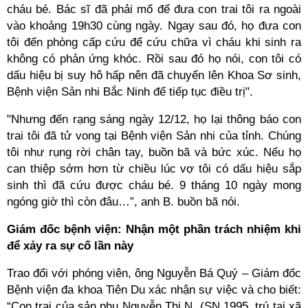
cháu bé. Bác sĩ đã phải mổ để đưa con trai tôi ra ngoài
vào khoảng 19h30 cùng ngày. Ngay sau đó, họ đưa con
tôi đến phòng cấp cứu để cứu chữa vì cháu khi sinh ra
không có phản ứng khóc. Rồi sau đó họ nói, con tôi có
dấu hiệu bị suy hô hấp nên đã chuyển lên Khoa Sơ sinh,
Bệnh viện Sản nhi Bắc Ninh để tiếp tục điều trị".
"Nhưng đến rạng sáng ngày 12/12, họ lại thông báo con
trai tôi đã tử vong tại Bệnh viện Sản nhi của tỉnh. Chúng
tôi như rụng rời chân tay, buồn bã và bức xúc. Nếu họ
can thiệp sớm hơn từ chiều lúc vợ tôi có dấu hiệu sắp
sinh thì đã cứu được cháu bé. 9 tháng 10 ngày mong
ngóng giờ thì còn đâu…”, anh B. buồn bã nói.
Giám đốc bệnh viện: Nhận một phần trách nhiệm khi
để xảy ra sự cố lần này
Trao đổi với phóng viên, ông Nguyễn Bá Quý – Giám đốc
Bệnh viện đa khoa Tiên Du xác nhận sự việc và cho biết:
“Con trai của sản phụ Nguyễn Thị N. (SN 1995, trú tại xã