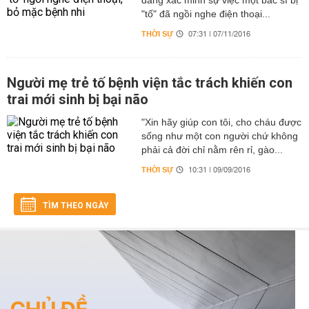
đang xác minh sự việc một bác sĩ bị
"tố" đã ngồi nghe điện thoại...
THỜI SỰ
07:31 | 07/11/2016
Người mẹ trẻ tố bệnh viện tắc trách khiến con
trai mới sinh bị bại não
"Xin hãy giúp con tôi, cho cháu được
sống như một con người chứ không
phải cả đời chỉ nằm rên rỉ, gào...
THỜI SỰ
10:31 | 09/09/2016
TÌM THEO NGÀY