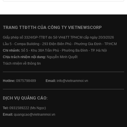
Lãi suất tiết kiệm
Lãi suất tiền gửi
Lãi suất ngân hàng Agribank
Lãi suất ngân hàng Sacombank
Lãi suất ngân hàng BIDV
TRANG TTĐTTH CỦA CÔNG TY VIETNEWSCORP
Lãi suất ngân hàng Vietinbank
Giấy phép số 3324/GP-TTĐT do Sở VH&TT TPHCM cấp ngày 20/3/2026
Lãi suất ngân hàng Vietcombank
Lầu 5 - Compa Building - 293 Điện Biên Phủ - Phường Gia Định - TP.HCM
Chi nhánh:
Số 5 - Khu 38A Trần Phú - Phường Ba Đình - TP. Hà Nội
Chịu trách nhiệm nội dung:
Nguyễn Minh Quyết
Trách nhiệm về thông tin
Hotline:
0975798489
Email:
info@vietnammoi.vn
DỊCH VỤ QUẢNG CÁO:
Tel:
0931589222 (Ms Ngọc)
Email:
quangcao@vietnammoi.vn