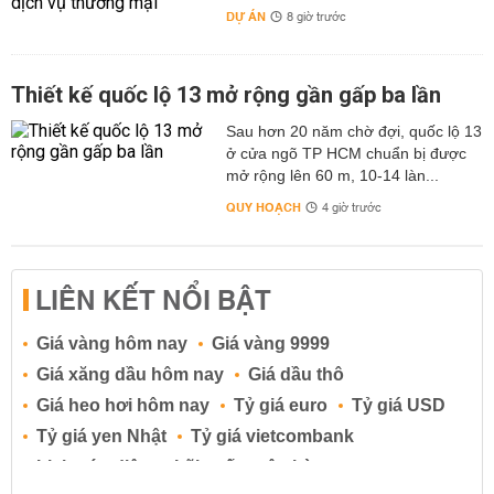
DỰ ÁN
8 giờ trước
Thiết kế quốc lộ 13 mở rộng gần gấp ba lần
Sau hơn 20 năm chờ đợi, quốc lộ 13
ở cửa ngõ TP HCM chuẩn bị được
mở rộng lên 60 m, 10-14 làn...
QUY HOẠCH
4 giờ trước
LIÊN KẾT NỔI BẬT
Giá vàng hôm nay
Giá vàng 9999
Giá xăng dầu hôm nay
Giá dầu thô
Giá heo hơi hôm nay
Tỷ giá euro
Tỷ giá USD
Tỷ giá yen Nhật
Tỷ giá vietcombank
Lịch cúp điện
Lãi suất ngân hàng