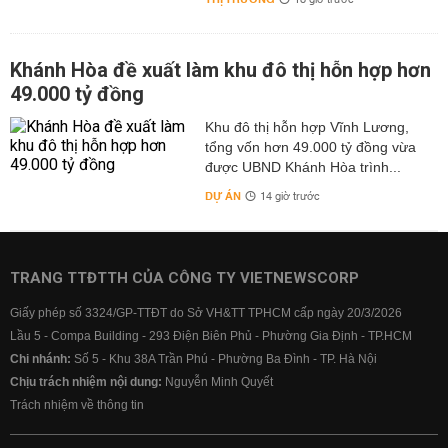
18 giờ trước
Khánh Hòa đề xuất làm khu đô thị hỗn hợp hơn
49.000 tỷ đồng
Khu đô thị hỗn hợp Vĩnh Lương,
tổng vốn hơn 49.000 tỷ đồng vừa
được UBND Khánh Hòa trình...
DỰ ÁN
14 giờ trước
TRANG TTĐTTH CỦA CÔNG TY VIETNEWSCORP
Giấy phép số 3324/GP-TTĐT do Sở VH&TT TPHCM cấp ngày 20/3/2026
Lầu 5 - Compa Building - 293 Điện Biên Phủ - Phường Gia Định - TP.HCM
Chi nhánh:
Số 5 - Khu 38A Trần Phú - Phường Ba Đình - TP. Hà Nội
Chịu trách nhiệm nội dung:
Nguyễn Minh Quyết
Trách nhiệm về thông tin