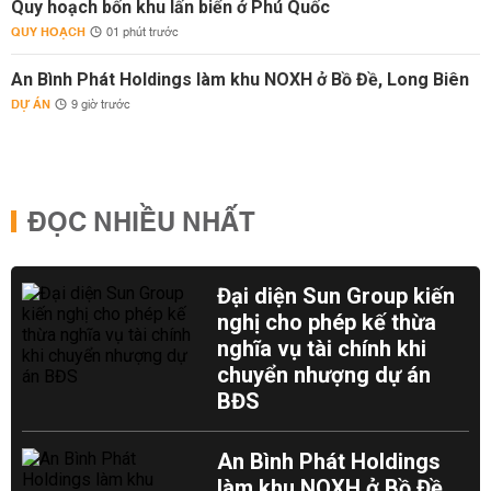
Quy hoạch bốn khu lấn biển ở Phú Quốc
QUY HOẠCH
01 phút trước
An Bình Phát Holdings làm khu NOXH ở Bồ Đề, Long Biên
DỰ ÁN
9 giờ trước
ĐỌC NHIỀU NHẤT
Đại diện Sun Group kiến
nghị cho phép kế thừa
nghĩa vụ tài chính khi
chuyển nhượng dự án
BĐS
An Bình Phát Holdings
làm khu NOXH ở Bồ Đề,