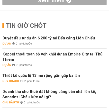
Xem thêm
TIN GIỜ CHÓT
Duyệt đầu tư dự án 6.200 tỷ tại Bến cảng Liên Chiểu
DỰ ÁN
01 phút trước
Keppel thoái toàn bộ vốn khỏi dự án Empire City tại Thủ
Thiêm
DỰ ÁN
01 phút trước
Thiết kế quốc lộ 13 mở rộng gần gấp ba lần
QUY HOẠCH
01 phút trước
Doanh thu cho thuê đất không bằng bán nhà liền kề,
Sonadezi Châu Đức nói gì?
CHỦ ĐẦU TƯ
01 phút trước