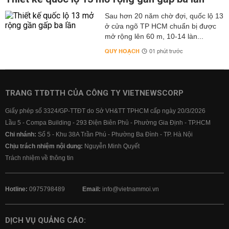
Sau hơn 20 năm chờ đợi, quốc lộ 13
ở cửa ngõ TP HCM chuẩn bị được
mở rộng lên 60 m, 10-14 làn...
QUY HOẠCH
01 phút trước
TRANG TTĐTTH CỦA CÔNG TY VIETNEWSCORP
Giấy phép số 3324/GP-TTĐT do Sở VH&TT TPHCM cấp ngày 20/3/2026
Lầu 5 - Compa Building - 293 Điện Biên Phủ - Phường Gia Định - TP.HCM
Chi nhánh:
Số 5 - Khu 38A Trần Phú - Phường Ba Đình - TP. Hà Nội
Chịu trách nhiệm nội dung:
Nguyễn Minh Quyết
Trách nhiệm về thông tin
Hotline:
0975798489
Email:
info@vietnammoi.vn
DỊCH VỤ QUẢNG CÁO: