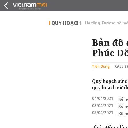
QUY HOẠCH
THỊ TRƯỜNG
DỰ Á
QUY HOẠCH
Hạ tầng
Đường sẽ m
Bản đồ 
Phúc Đồ
Tiến Dũng
22:28
Quy hoạch sử d
quy hoạch sử d
04/04/2021
Kế h
03/04/2021
Kế h
03/04/2021
Kế h
Phúc Đồng là 