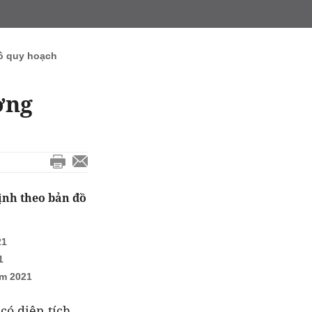
ồ quy hoạch
ờng
ịnh theo bản đồ
21
1
ăm 2021
có diện tích