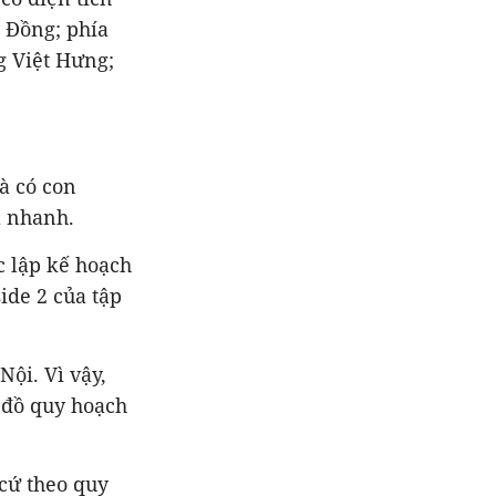
i Đồng; phía
g Việt Hưng;
và có con
a nhanh.
 lập kế hoạch
ide 2 của tập
ội. Vì vậy,
 đồ quy hoạch
cứ theo quy