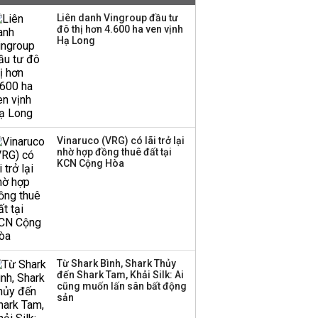
Liên danh Vingroup đầu tư
đô thị hơn 4.600 ha ven vịnh
Hạ Long
Chuyên gia Phạm Xuân
Hoè chỉ ra 6 nguyên
nhân khiến dòng vốn
trong nền kinh tế còn
'tắc nghẽn'
Đề xuất miễn 30% thuế
Vinaruco (VRG) có lãi trở lại
thu nhập cho hộ kinh
nhờ hợp đồng thuê đất tại
KCN Cộng Hòa
doanh, doanh nghiệp
có doanh thu dưới 10 tỷ
đồng
BIDV sắp phát hành
gần 500 triệu cổ phiếu,
tăng vốn lên gần
Từ Shark Bình, Shark Thủy
77.800 tỷ
đến Shark Tam, Khải Silk: Ai
cũng muốn lấn sân bất động
sản