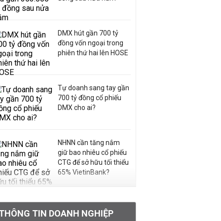
DMX hút gần 700 tỷ
đồng vốn ngoại trong
phiên thứ hai lên HOSE
Tự doanh sang tay gần
700 tỷ đồng cổ phiếu
DMX cho ai?
NHNN cần tăng nắm
giữ bao nhiêu cổ phiếu
CTG để sở hữu tối thiểu
65% VietinBank?
VNPT nắm giữ hơn
62.000 tỷ đồng tiền
THÔNG TIN DOANH NGHIỆP
mặt, ngang ngửa MWG