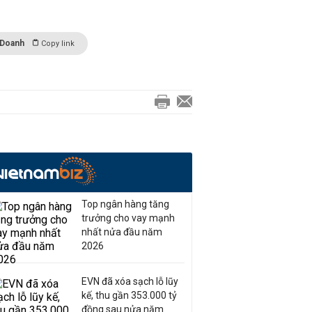
 Doanh
Copy link
Top ngân hàng tăng
trưởng cho vay mạnh
nhất nửa đầu năm
2026
EVN đã xóa sạch lỗ lũy
kế, thu gần 353.000 tỷ
đồng sau nửa năm