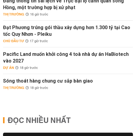
Đăng thông tin sai lệch về Trục đại lộ cảnh quan sông
Hồng, một trường hợp bị xử phạt
THỊ TRƯỜNG
16 giờ trước
Đạt Phương trúng gói thầu xây dựng hơn 1.300 tỷ tại Cao
tốc Quy Nhơn - Pleiku
CHỦ ĐẦU TƯ
17 giờ trước
Pacific Land muốn khởi công 4 toà nhà dự án HaBiotech
vào 2027
DỰ ÁN
18 giờ trước
Sóng thoát hàng chung cư sắp bàn giao
THỊ TRƯỜNG
18 giờ trước
ĐỌC NHIỀU NHẤT