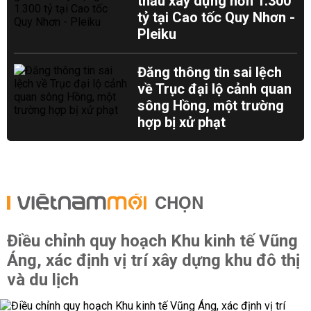
thầu xây dựng hơn 1.300
tỷ tại Cao tốc Quy Nhơn -
Pleiku
Đăng thông tin sai lệch
về Trục đại lộ cảnh quan
sông Hồng, một trường
hợp bị xử phạt
CHỌN
Điều chỉnh quy hoạch Khu kinh tế Vũng
Áng, xác định vị trí xây dựng khu đô thị
và du lịch