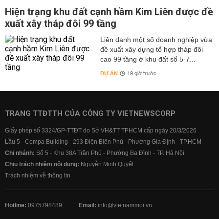
Hiện trạng khu đất cạnh hầm Kim Liên được đề
xuất xây tháp đôi 99 tầng
Liên danh một số doanh nghiệp vừa
đề xuất xây dựng tổ hợp tháp đôi
cao 99 tầng ở khu đất số 5-7...
DỰ ÁN
19 giờ trước
TRANG TTĐTTH CỦA CÔNG TY VIETNEWSCORP
Giấy phép số 3324/GP-TTĐT do Sở VH&TT TPHCM cấp ngày 20/3/2026
Lầu 5 - Compa Building - 293 Điện Biên Phủ - Phường Gia Định - TP.HCM
Chi nhánh:
Số 5 - Khu 38A Trần Phú - Phường Ba Đình - TP. Hà Nội
Chịu trách nhiệm nội dung:
Nguyễn Minh Quyết
Trách nhiệm về thông tin
Hotline:
0975798489
Email:
info@vietnammoi.vn