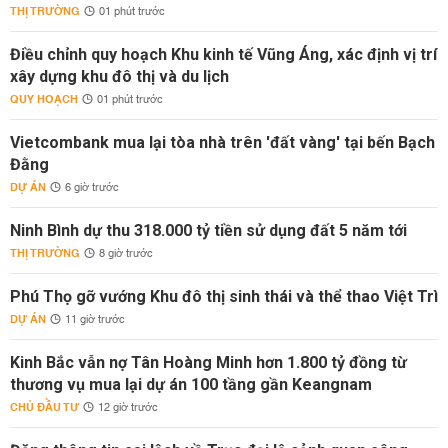
THỊ TRƯỜNG
01 phút trước
Điều chỉnh quy hoạch Khu kinh tế Vũng Áng, xác định vị trí
xây dựng khu đô thị và du lịch
QUY HOẠCH
01 phút trước
Vietcombank mua lại tòa nhà trên 'đất vàng' tại bến Bạch
Đằng
DỰ ÁN
6 giờ trước
Ninh Bình dự thu 318.000 tỷ tiền sử dụng đất 5 năm tới
THỊ TRƯỜNG
8 giờ trước
Phú Thọ gỡ vướng Khu đô thị sinh thái và thể thao Việt Trì
DỰ ÁN
11 giờ trước
Kinh Bắc vẫn nợ Tân Hoàng Minh hơn 1.800 tỷ đồng từ
thương vụ mua lại dự án 100 tầng gần Keangnam
CHỦ ĐẦU TƯ
12 giờ trước