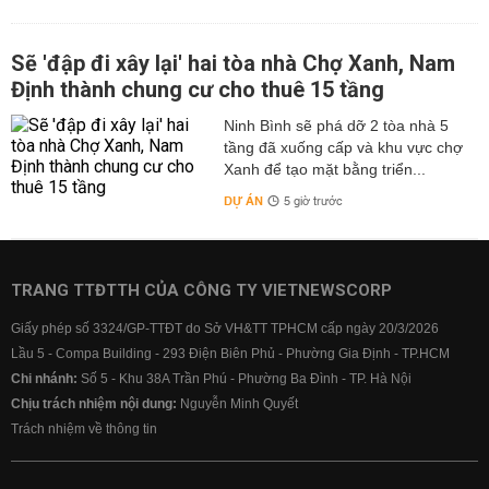
Sẽ 'đập đi xây lại' hai tòa nhà Chợ Xanh, Nam
Định thành chung cư cho thuê 15 tầng
Ninh Bình sẽ phá dỡ 2 tòa nhà 5
tầng đã xuống cấp và khu vực chợ
Xanh để tạo mặt bằng triển...
DỰ ÁN
5 giờ trước
TRANG TTĐTTH CỦA CÔNG TY VIETNEWSCORP
Giấy phép số 3324/GP-TTĐT do Sở VH&TT TPHCM cấp ngày 20/3/2026
Lầu 5 - Compa Building - 293 Điện Biên Phủ - Phường Gia Định - TP.HCM
Chi nhánh:
Số 5 - Khu 38A Trần Phú - Phường Ba Đình - TP. Hà Nội
Chịu trách nhiệm nội dung:
Nguyễn Minh Quyết
Trách nhiệm về thông tin