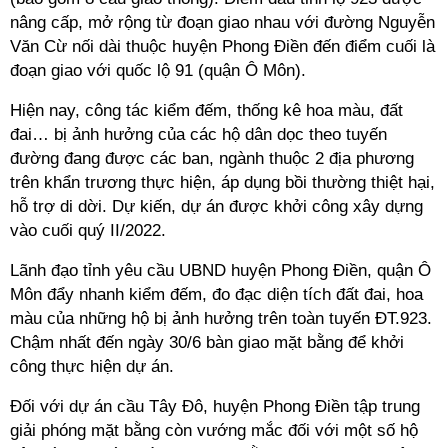
nâng cấp, mở rộng từ đoạn giao nhau với đường Nguyễn
Văn Cừ nối dài thuộc huyện Phong Ðiền đến điểm cuối là
đoạn giao với quốc lộ 91 (quận Ô Môn).
Hiện nay, công tác kiểm đếm, thống kê hoa màu, đất
đai… bị ảnh hưởng của các hộ dân dọc theo tuyến
đường đang được các ban, ngành thuộc 2 địa phương
trên khẩn trương thực hiện, áp dụng bồi thường thiệt hại,
hỗ trợ di dời. Dự kiến, dự án được khởi công xây dựng
vào cuối quý II/2022.
Lãnh đạo tỉnh yêu cầu UBND huyện Phong Ðiền, quận Ô
Môn đẩy nhanh kiểm đếm, đo đạc diện tích đất đai, hoa
màu của những hộ bị ảnh hưởng trên toàn tuyến ĐT.923.
Chậm nhất đến ngày 30/6 bàn giao mặt bằng để khởi
công thực hiện dự án.
Ðối với dự án cầu Tây Ðô, huyện Phong Ðiền tập trung
giải phóng mặt bằng còn vướng mắc đối với một số hộ