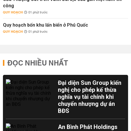
công
QUY HOẠCH
01 phút trước
Quy hoạch bốn khu lấn biển ở Phú Quốc
QUY HOẠCH
01 phút trước
ĐỌC NHIỀU NHẤT
Đại diện Sun Group kiến
nghị cho phép kế thừa
nghĩa vụ tài chính khi
chuyển nhượng dự án
BĐS
An Bình Phát Holdings