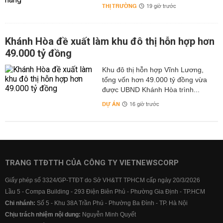
THỊ TRƯỜNG
19 giờ trước
Khánh Hòa đề xuất làm khu đô thị hỗn hợp hơn
49.000 tỷ đồng
Khu đô thị hỗn hợp Vĩnh Lương,
tổng vốn hơn 49.000 tỷ đồng vừa
được UBND Khánh Hòa trình...
DỰ ÁN
16 giờ trước
TRANG TTĐTTH CỦA CÔNG TY VIETNEWSCORP
Giấy phép số 3324/GP-TTĐT do Sở VH&TT TPHCM cấp ngày 20/3/2026
Lầu 5 - Compa Building - 293 Điện Biên Phủ - Phường Gia Định - TP.HCM
Chi nhánh:
Số 5 - Khu 38A Trần Phú - Phường Ba Đình - TP. Hà Nội
Chịu trách nhiệm nội dung:
Nguyễn Minh Quyết