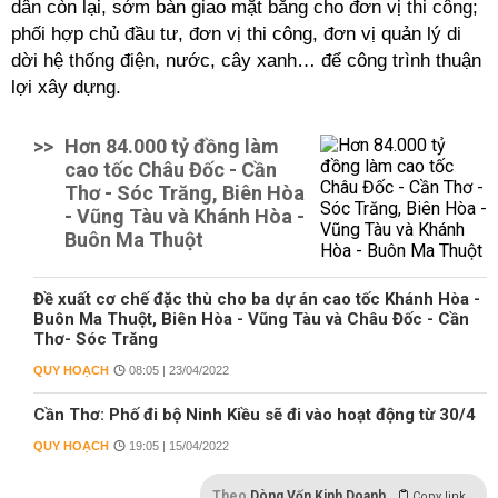
dân còn lại, sớm bàn giao mặt bằng cho đơn vị thi công;
phối hợp chủ đầu tư, đơn vị thi công, đơn vị quản lý di
dời hệ thống điện, nước, cây xanh… để công trình thuận
lợi xây dựng.
>>
Hơn 84.000 tỷ đồng làm
cao tốc Châu Đốc - Cần
Thơ - Sóc Trăng, Biên Hòa
- Vũng Tàu và Khánh Hòa -
Buôn Ma Thuột
Đề xuất cơ chế đặc thù cho ba dự án cao tốc Khánh Hòa -
Buôn Ma Thuột, Biên Hòa - Vũng Tàu và Châu Đốc - Cần
Thơ- Sóc Trăng
QUY HOẠCH
08:05 | 23/04/2022
Cần Thơ: Phố đi bộ Ninh Kiều sẽ đi vào hoạt động từ 30/4
QUY HOẠCH
19:05 | 15/04/2022
Theo
Dòng Vốn Kinh Doanh
Copy link