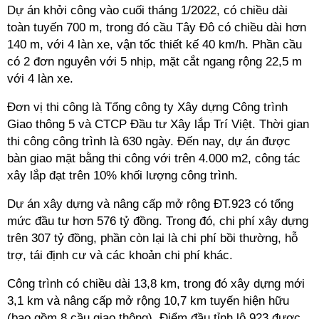
Dự án khởi công vào cuối tháng 1/2022, có chiều dài
toàn tuyến 700 m, trong đó cầu Tây Ðô có chiều dài hơn
140 m, với 4 làn xe, vận tốc thiết kế 40 km/h. Phần cầu
có 2 đơn nguyên với 5 nhịp, mặt cắt ngang rộng 22,5 m
với 4 làn xe.
Ðơn vị thi công là Tổng công ty Xây dựng Công trình
Giao thông 5 và CTCP Đầu tư Xây lắp Trí Việt. Thời gian
thi công công trình là 630 ngày. Ðến nay, dự án được
bàn giao mặt bằng thi công với trên 4.000 m2, công tác
xây lắp đạt trên 10% khối lượng công trình.
Dự án xây dựng và nâng cấp mở rộng ĐT.923 có tổng
mức đầu tư hơn 576 tỷ đồng. Trong đó, chi phí xây dựng
trên 307 tỷ đồng, phần còn lại là chi phí bồi thường, hỗ
trợ, tái định cư và các khoản chi phí khác.
Công trình có chiều dài 13,8 km, trong đó xây dựng mới
3,1 km và nâng cấp mở rộng 10,7 km tuyến hiện hữu
(bao gồm 8 cầu giao thông). Ðiểm đầu tỉnh lộ 923 được