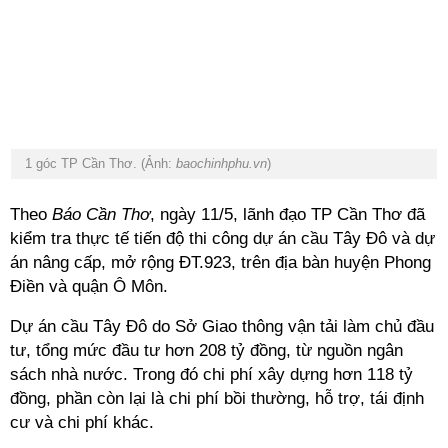
1 góc TP Cần Thơ. (Ảnh:
baochinhphu.vn
)
Theo
Báo Cần Thơ
, ngày 11/5, lãnh đạo TP Cần Thơ đã
kiểm tra thực tế tiến độ thi công dự án cầu Tây Ðô và dự
án nâng cấp, mở rộng ĐT.923, trên địa bàn huyện Phong
Ðiền và quận Ô Môn.
Dự án cầu Tây Ðô do Sở Giao thông vận tải làm chủ đầu
tư, tổng mức đầu tư hơn 208 tỷ đồng, từ nguồn ngân
sách nhà nước. Trong đó chi phí xây dựng hơn 118 tỷ
đồng, phần còn lại là chi phí bồi thường, hỗ trợ, tái định
cư và chi phí khác.