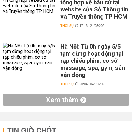
tổng hợp về bầu cử tại
website của Sở Thông tin
và Truyền thông TP HCM
THỜI SỰ
17:13 | 21/05/2021
Hà Nội: Từ 0h ngày 5/5
tạm dừng hoạt động tại
rạp chiếu phim, cơ sở
massage, spa, gym, sân
vận động
THỜI SỰ
20:04 | 04/05/2021
Xem thêm
TIN GIỜ CHÓT