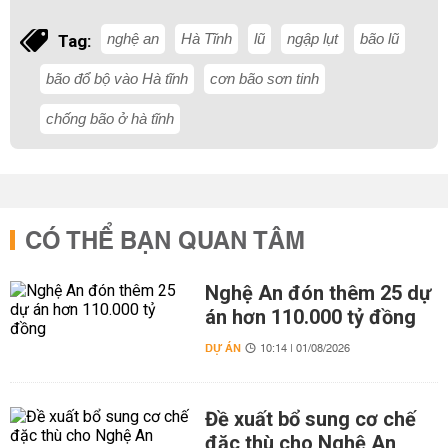
nghệ an
Hà Tĩnh
lũ
ngập lụt
bão lũ
Tag:
bão đổ bộ vào Hà tĩnh
cơn bão sơn tinh
chống bão ở hà tĩnh
CÓ THỂ BẠN QUAN TÂM
Nghệ An đón thêm 25 dự
án hơn 110.000 tỷ đồng
DỰ ÁN
10:14 | 01/08/2026
Đề xuất bổ sung cơ chế
đặc thù cho Nghệ An