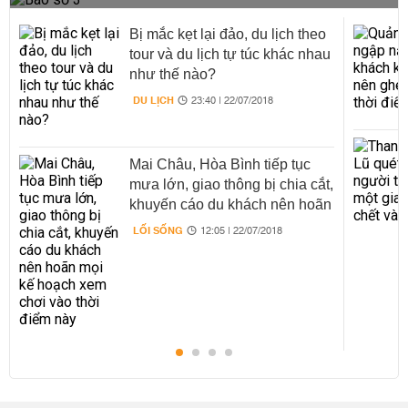
Bị mắc kẹt lại đảo, du lịch theo
tour và du lịch tự túc khác nhau
như thế nào?
DU LỊCH
23:40 | 22/07/2018
Mai Châu, Hòa Bình tiếp tục
mưa lớn, giao thông bị chia cắt,
khuyến cáo du khách nên hoãn
mọi kế hoạch xem chơi vào
LỐI SỐNG
12:05 | 22/07/2018
thời điểm này