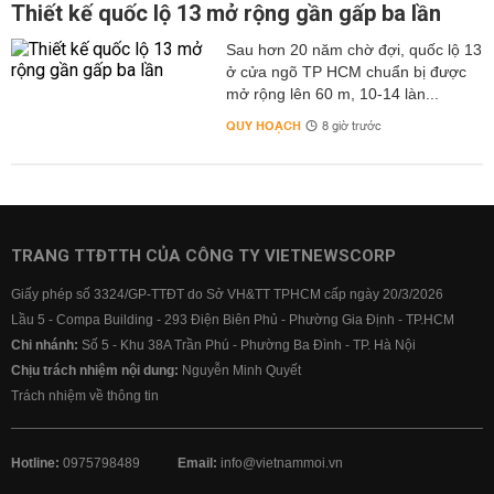
Thiết kế quốc lộ 13 mở rộng gần gấp ba lần
Sau hơn 20 năm chờ đợi, quốc lộ 13
ở cửa ngõ TP HCM chuẩn bị được
mở rộng lên 60 m, 10-14 làn...
QUY HOẠCH
8 giờ trước
TRANG TTĐTTH CỦA CÔNG TY VIETNEWSCORP
Giấy phép số 3324/GP-TTĐT do Sở VH&TT TPHCM cấp ngày 20/3/2026
Lầu 5 - Compa Building - 293 Điện Biên Phủ - Phường Gia Định - TP.HCM
Chi nhánh:
Số 5 - Khu 38A Trần Phú - Phường Ba Đình - TP. Hà Nội
Chịu trách nhiệm nội dung:
Nguyễn Minh Quyết
Trách nhiệm về thông tin
Hotline:
0975798489
Email:
info@vietnammoi.vn