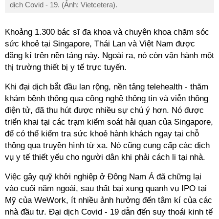
dịch Covid - 19. (Ảnh: Vietcetera).
Khoảng 1.300 bác sĩ đa khoa và chuyên khoa chăm sóc
sức khoẻ tại Singapore, Thái Lan và Việt Nam được
đăng kí trên nền tảng này. Ngoài ra, nó còn vận hành một
thị trường thiết bị y tế trực tuyến.
Khi đại dịch bắt đầu lan rộng, nền tảng telehealth - thăm
khám bệnh thông qua công nghệ thông tin và viễn thông
điện tử, đã thu hút được nhiều sự chú ý hơn. Nó được
triển khai tại các trạm kiểm soát hải quan của Singapore,
để có thể kiểm tra sức khoẻ hành khách ngay tại chỗ
thông qua truyền hình từ xa. Nó cũng cung cấp các dịch
vụ y tế thiết yếu cho người dân khi phải cách li tại nhà.
Việc gây quỹ khởi nghiệp ở Đông Nam Á đã chững lại
vào cuối năm ngoái, sau thất bại xung quanh vụ IPO tại
Mỹ của WeWork, ít nhiều ảnh hưởng đến tâm kí của các
nhà đầu tư. Đại dịch Covid - 19 dẫn đến suy thoái kinh tế