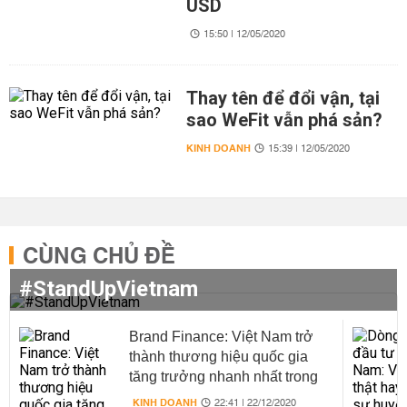
USD
15:50 | 12/05/2020
Thay tên để đổi vận, tại
sao WeFit vẫn phá sản?
KINH DOANH
15:39 | 12/05/2020
CÙNG CHỦ ĐỀ
#StandUpVietnam
Brand Finance: Việt Nam trở
thành thương hiệu quốc gia
tăng trưởng nhanh nhất trong
năm 2020
KINH DOANH
22:41 | 22/12/2020