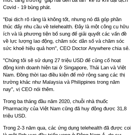
mức tăng trưởng "gấp hai đến ba lần" kể từ khi đại dịch
Covid - 19 bùng phát.
"Đại dịch rõ ràng là không tốt, nhưng nó đã góp phần
thúc đẩy nhu cầu về telehealth. Đây là một công cụ hữu
ích và là phương tiện bổ sung để giải quyết các vấn đề
về lực lượng lao động, chăm sóc dân số và chăm sóc
sức khoẻ hiệu quả hơn", CEO Doctor Anywhere chia sẻ.
"Chúng tôi sẽ sử dụng 27 triệu USD để củng cố hoạt
động kinh doanh hiện tại ở Singapore, Thái Lan và Việt
Nam. Đồng thời tạo điều kiện để mở rộng sang các thị
trường khác như Malaysia và Philippines trong năm
nay", vị CEO nói thêm.
Trong ba tháng đầu năm 2020, chuỗi nhà thuốc
Pharmacity của Việt Nam cũng đã huy động được 31,8
triệu USD.
Trong 2-3 năm qua, các ứng dụng telehealth đã được coi