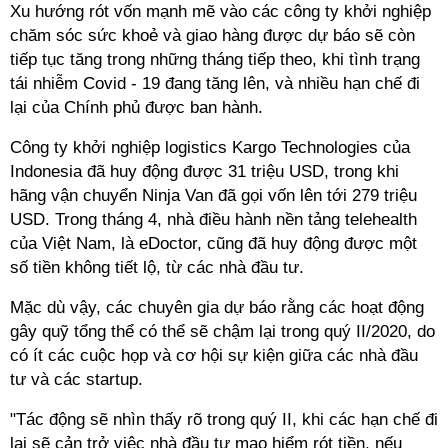
Xu hướng rót vốn mạnh mẽ vào các công ty khởi nghiệp
chăm sóc sức khoẻ và giao hàng được dự báo sẽ còn
tiếp tục tăng trong những tháng tiếp theo, khi tình trạng
tái nhiễm Covid - 19 đang tăng lên, và nhiều hạn chế đi
lại của Chính phủ được ban hành.
Công ty khởi nghiệp logistics Kargo Technologies của
Indonesia đã huy động được 31 triệu USD, trong khi
hãng vận chuyển Ninja Van đã gọi vốn lên tới 279 triệu
USD. Trong tháng 4, nhà điều hành nền tảng telehealth
của Việt Nam, là eDoctor, cũng đã huy động được một
số tiền không tiết lộ, từ các nhà đầu tư.
Mặc dù vậy, các chuyên gia dự báo rằng các hoạt động
gây quỹ tổng thể có thể sẽ chậm lại trong quý II/2020, do
có ít các cuộc họp và cơ hội sự kiện giữa các nhà đầu
tư và các startup.
"Tác động sẽ nhìn thấy rõ trong quý II, khi các hạn chế đi
lại sẽ cản trở việc nhà đầu tư mạo hiểm rót tiền, nếu