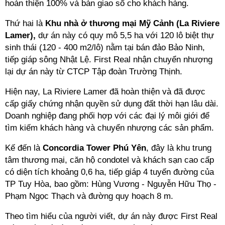
hoàn thiện 100% và bàn giao sổ cho khách hàng.
Thứ hai là
Khu nhà ở thương mại Mỹ Cảnh (La Riviere
Lamer),
dự án này có quy mô 5,5 ha với 120 lô biệt thự
sinh thái (120 - 400 m2/lô) nằm tại bán đảo Bảo Ninh,
tiếp giáp sông Nhật Lệ. First Real nhận chuyển nhượng
lại dự án này từ CTCP Tập đoàn Trường Thịnh.
Hiện nay, La Riviere Lamer đã hoàn thiện và đã được
cấp giấy chứng nhận quyền sử dụng đất thời hạn lâu dài.
Doanh nghiệp đang phối hợp với các đại lý môi giới để
tìm kiếm khách hàng và chuyển nhượng các sản phẩm.
Kế đến là
Concordia Tower Phú Yên
, đây là khu trung
tâm thương mại, căn hộ condotel và khách sạn cao cấp
có diện tích khoảng 0,6 ha, tiếp giáp 4 tuyến đường của
TP Tuy Hòa, bao gồm: Hùng Vương - Nguyễn Hữu Thọ -
Phạm Ngọc Thạch và đường quy hoạch 8 m.
Theo tìm hiểu của người viết, dự án này được First Real