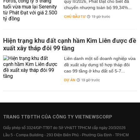
quý II/2026, Phát Đạt cho biết đã
chuyển nhượng toàn bộ 99,34%...
CHỦ ĐẦU TƯ
19 giờ trước
Hiện trạng khu đất cạnh hầm Kim Liên được đề
xuất xây tháp đôi 99 tầng
Liên danh một số doanh nghiệp vừa
đề xuất xây dựng tổ hợp tháp đôi
cao 99 tầng ở khu đất số 5-7...
DỰ ÁN
19 giờ trước
TRANG TTĐTTH CỦA CÔNG TY VIETNEWSCORP
Giấy phép số 3324/GP-TTĐT do Sở VH&TT TPHCM cấp ngày 20/3/2026
Lầu 5 - Compa Building - 293 Điện Biên Phủ - Phường Gia Định - TP.HCM