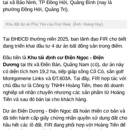
tại xã Bảo Ninh, TP Đồng Hới, Quảng Bình (nay là
phường Đồng Hới, Quảng Trị).
Khu đất dự án Phú Yên của First Real. (Ảnh:
Hoàng Huy
).
Tại ĐHĐCĐ thường niên 2025, ban lãnh đạo FIR cho biết
đang triển khai đầu tư 4 dự án bất động sản trọng điểm.
Đầu tiên là
Khu tái định cư Điện Ngọc - Điện
Dương
tại thị xã Điện Bàn, Quảng Nam (cũ), dự án này
có diện tích hơn 19,2 ha, tiếp giáp sông Cổ Cò, sân golf
Montgomerie Links và ĐT.603A. Tại đây, FIR hợp tác với
chủ đầu tư là Công ty TNHH Hoàng Tiên, theo đó doanh
nghiệp sẽ nhận chuyển nhượng các sản phẩm từ Hoàng
Tiên và sau đó bán lại cho khách hàng.
Dự án Điện Dương - Điện Ngọc đã hoàn thiện cơ bản và
đã tiến hành cấp giấy chứng nhận quyền sử dụng đất cho
hầu hết các lô đất. FIR đang phối hợp với Hoàng Tiên để