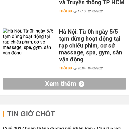
và Truyền thông TP HCM
THỜI SỰ
17:13 | 21/05/2021
Hà Nội: Từ 0h ngày 5/5
tạm dừng hoạt động tại
rạp chiếu phim, cơ sở
massage, spa, gym, sân
vận động
THỜI SỰ
20:04 | 04/05/2021
Xem thêm
TIN GIỜ CHÓT
Cuối 2027 hoàn thành đường nối Pháp Vân - Cầu Giẽ với