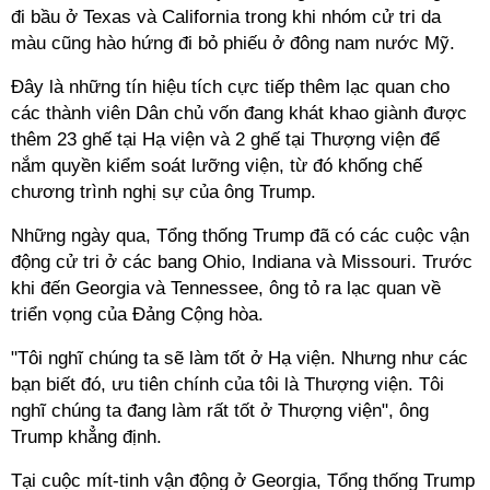
đi bầu ở Texas và California trong khi nhóm cử tri da
màu cũng hào hứng đi bỏ phiếu ở đông nam nước Mỹ.
Đây là những tín hiệu tích cực tiếp thêm lạc quan cho
các thành viên Dân chủ vốn đang khát khao giành được
thêm 23 ghế tại Hạ viện và 2 ghế tại Thượng viện để
nắm quyền kiểm soát lưỡng viện, từ đó khống chế
chương trình nghị sự của ông Trump.
Những ngày qua, Tổng thống Trump đã có các cuộc vận
động cử tri ở các bang Ohio, Indiana và Missouri. Trước
khi đến Georgia và Tennessee, ông tỏ ra lạc quan về
triển vọng của Đảng Cộng hòa.
"Tôi nghĩ chúng ta sẽ làm tốt ở Hạ viện. Nhưng như các
bạn biết đó, ưu tiên chính của tôi là Thượng viện. Tôi
nghĩ chúng ta đang làm rất tốt ở Thượng viện", ông
Trump khẳng định.
Tại cuộc mít-tinh vận động ở Georgia, Tổng thống Trump