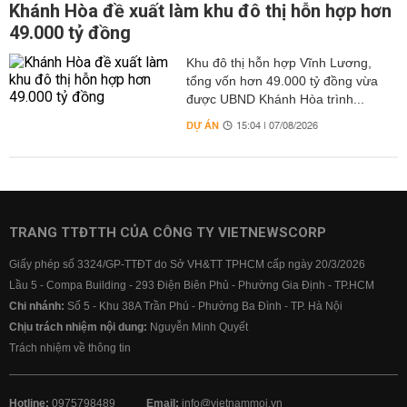
Khánh Hòa đề xuất làm khu đô thị hỗn hợp hơn
49.000 tỷ đồng
Khu đô thị hỗn hợp Vĩnh Lương,
tổng vốn hơn 49.000 tỷ đồng vừa
được UBND Khánh Hòa trình...
DỰ ÁN
15:04 | 07/08/2026
TRANG TTĐTTH CỦA CÔNG TY VIETNEWSCORP
Giấy phép số 3324/GP-TTĐT do Sở VH&TT TPHCM cấp ngày 20/3/2026
Lầu 5 - Compa Building - 293 Điện Biên Phủ - Phường Gia Định - TP.HCM
Chi nhánh:
Số 5 - Khu 38A Trần Phú - Phường Ba Đình - TP. Hà Nội
Chịu trách nhiệm nội dung:
Nguyễn Minh Quyết
Trách nhiệm về thông tin
Hotline:
0975798489
Email:
info@vietnammoi.vn