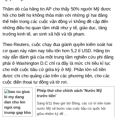
Thăm dò của hãng tin AP cho thấy 50% người Mỹ được
hỏi cho biết họ không thỏa mãn với những gì hai đảng
thể hiện trong các cuộc vận động vì không đề cập đến
những điều họ quan tâm nhất như y tế, giáo dục, tăng
trưởng kinh tế, an sinh xã hội và tội phạm.
Theo Reuters, cuộc chạy đua giành quyền kiểm soát hai
cơ quan này năm nay tiêu tốn hơn 5,2 tỉ USD. Hãng tin
này dẫn đánh giá của một trung tâm nghiên cứu phi đảng
phái ở Washington D.C chỉ ra đây là mức chi tiêu kỉ lục
cho một cuộc bầu cử giữa kỳ ở Mỹ. Phần lớn số tiền
được chi cho quảng cáo trên các phương tiện, cho các
cuộc điện thoại tự động và tờ rơi.
Phép thử cho chính sách 'Nước Mỹ
trước tiên'
Sáng 6/11 theo giờ bờ Đông, các cử tri trên toàn
nước Mỹ sẽ bước vào cuộc bầu cử quốc hội
giữa nhiệm kỳ để ...