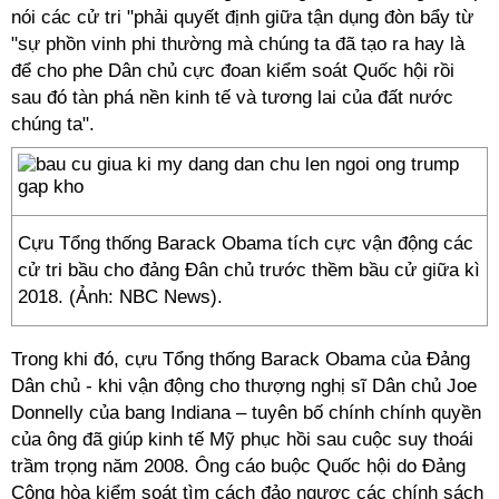
nói các cử tri "phải quyết định giữa tận dụng đòn bẩy từ
"sự phồn vinh phi thường mà chúng ta đã tạo ra hay là
để cho phe Dân chủ cực đoan kiểm soát Quốc hội rồi
sau đó tàn phá nền kinh tế và tương lai của đất nước
chúng ta".
Cựu Tổng thống Barack Obama tích cực vận động các
cử tri bầu cho đảng Đân chủ trước thềm bầu cử giữa kì
2018. (Ảnh: NBC News).
Trong khi đó, cựu Tổng thống Barack Obama của Đảng
Dân chủ - khi vận động cho thượng nghị sĩ Dân chủ Joe
Donnelly của bang Indiana – tuyên bố chính chính quyền
của ông đã giúp kinh tế Mỹ phục hồi sau cuộc suy thoái
trầm trọng năm 2008. Ông cáo buộc Quốc hội do Đảng
Cộng hòa kiểm soát tìm cách đảo ngược các chính sách