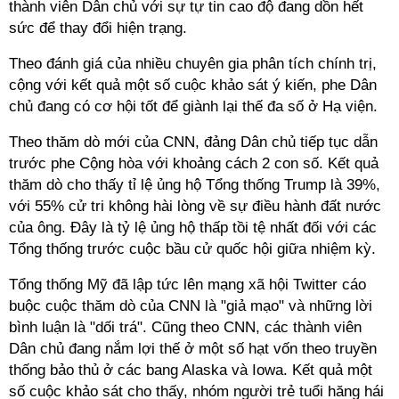
thành viên Dân chủ với sự tự tin cao độ đang dồn hết
sức để thay đổi hiện trạng.
Theo đánh giá của nhiều chuyên gia phân tích chính trị,
cộng với kết quả một số cuộc khảo sát ý kiến, phe Dân
chủ đang có cơ hội tốt để giành lại thế đa số ở Hạ viện.
Theo thăm dò mới của CNN, đảng Dân chủ tiếp tục dẫn
trước phe Cộng hòa với khoảng cách 2 con số. Kết quả
thăm dò cho thấy tỉ lệ ủng hộ Tổng thống Trump là 39%,
với 55% cử tri không hài lòng về sự điều hành đất nước
của ông. Đây là tỷ lệ ủng hộ thấp tồi tệ nhất đối với các
Tổng thống trước cuộc bầu cử quốc hội giữa nhiệm kỳ.
Tổng thống Mỹ đã lập tức lên mạng xã hội Twitter cáo
buộc cuộc thăm dò của CNN là "giả mạo" và những lời
bình luận là "dối trá". Cũng theo CNN, các thành viên
Dân chủ đang nắm lợi thế ở một số hạt vốn theo truyền
thống bảo thủ ở các bang Alaska và Iowa. Kết quả một
số cuộc khảo sát cho thấy, nhóm người trẻ tuổi hăng hái