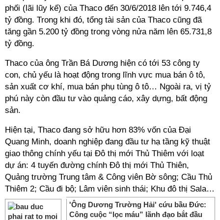
phối (lãi lũy kế) của Thaco đến 30/6/2018 lên tới 9.746,4
tỷ đồng. Trong khi đó, tổng tài sản của Thaco cũng đã
tăng gần 5.200 tỷ đồng trong vòng nửa năm lên 65.731,8
tỷ đồng.
Thaco của ông Trần Bá Dương hiện có tới 53 công ty
con, chủ yếu là hoạt động trong lĩnh vực mua bán ô tô,
sản xuất cơ khí, mua bán phụ tùng ô tô… Ngoài ra, vị tỷ
phú này còn đầu tư vào quảng cáo, xây dựng, bất động
sản.
Hiện tại, Thaco đang sở hữu hơn 83% vốn của Đại
Quang Minh, doanh nghiệp đang đầu tư hạ tầng kỹ thuật
giao thông chính yếu tại Đô thị mới Thủ Thiêm với loạt
dự án: 4 tuyến đường chính Đô thị mới Thủ Thiên,
Quảng trường Trung tâm & Công viên Bờ sông; Cầu Thủ
Thiêm 2; Cầu đi bộ; Lâm viên sinh thái; Khu đô thị Sala…
'Ông Dương Trường Hải' cứu bầu Đức:
Công cuộc “lọc máu” lãnh đạo bắt đầu