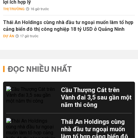
lợi ích hợp lý
THỊ TRƯỜNG
16 giờ trước
Thái An Holdings cùng nhà đầu tư ngoại muốn làm tổ hợp
cảng biển đô thị công nghiệp 18 tỷ USD ở Quảng Ninh
DỰ ÁN
17 giờ trước
ĐỌC NHIỀU NHẤT
Cầu Thượng Cát trên
Vành đai 3,5 sau gần một
năm thi công
Thái An Holdings cùng
nhà đầu tư ngoại muốn
làm tổ hợp cảng biển đô