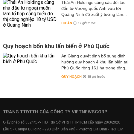
Thái An Holdings cùng các đối tác
đến từ Vương quốc Anh vừa tới
Quảng Ninh đề xuất ý tưởng làm...
DỰ ÁN
17 giờ trước
Quy hoạch bốn khu lấn biển ở Phú Quốc
An Giang quyết định bổ sung định
hướng quy hoạch 4 khu lấn biển tại
Phú Quốc rộng 161 ha trong tổng...
QUY HOẠCH
18 giờ trước
TRANG TTĐTTH CỦA CÔNG TY VIETNEWSCORP
Giấy phép số 3324/GP-TTĐT do Sở VH&TT TPHCM cấp ngày 20/3/2026
Lầu 5 - Compa Building - 293 Điện Biên Phủ - Phường Gia Định - TP.HCM