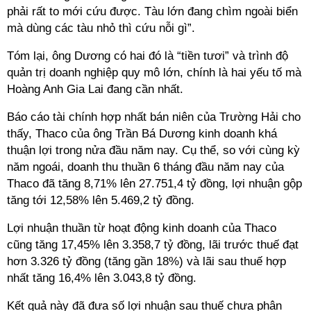
phải rất to mới cứu được. Tàu lớn đang chìm ngoài biển
mà dùng các tàu nhỏ thì cứu nỗi gì”.
Tóm lại, ông Dương có hai đó là “tiền tươi” và trình độ
quản trị doanh nghiệp quy mô lớn, chính là hai yếu tố mà
Hoàng Anh Gia Lai đang cần nhất.
Báo cáo tài chính hợp nhất bán niên của Trường Hải cho
thấy, Thaco của ông Trần Bá Dương kinh doanh khá
thuận lợi trong nửa đầu năm nay. Cụ thể, so với cùng kỳ
năm ngoái, doanh thu thuần 6 tháng đầu năm nay của
Thaco đã tăng 8,71% lên 27.751,4 tỷ đồng, lợi nhuận gộp
tăng tới 12,58% lên 5.469,2 tỷ đồng.
Lợi nhuận thuần từ hoạt động kinh doanh của Thaco
cũng tăng 17,45% lên 3.358,7 tỷ đồng, lãi trước thuế đạt
hơn 3.326 tỷ đồng (tăng gần 18%) và lãi sau thuế hợp
nhất tăng 16,4% lên 3.043,8 tỷ đồng.
Kết quả này đã đưa số lợi nhuận sau thuế chưa phân