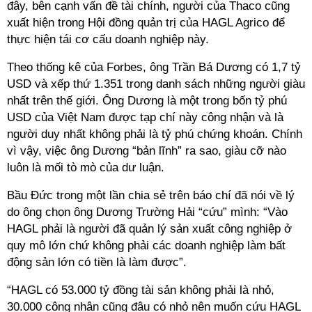
đây, bên cạnh vấn đề tài chính, người của Thaco cũng
xuất hiện trong Hội đồng quản trị của HAGL Agrico để
thực hiện tái cơ cấu doanh nghiệp này.
Theo thống kê của Forbes, ông Trần Bá Dương có 1,7 tỷ
USD và xếp thứ 1.351 trong danh sách những người giàu
nhất trên thế giới. Ông Dương là một trong bốn tỷ phú
USD của Việt Nam được tạp chí này công nhận và là
người duy nhất không phải là tỷ phú chứng khoán. Chính
vì vậy, việc ông Dương “bản lĩnh” ra sao, giàu cỡ nào
luôn là mối tò mò của dư luận.
Bầu Đức trong một lần chia sẻ trên báo chí đã nói về lý
do ông chọn ông Dương Trường Hải “cứu” mình: “Vào
HAGL phải là người đã quản lý sản xuất công nghiệp ở
quy mô lớn chứ không phải các doanh nghiệp làm bất
động sản lớn có tiền là làm được”.
“HAGL có 53.000 tỷ đồng tài sản không phải là nhỏ,
30.000 công nhân cũng đâu có nhỏ nên muốn cứu HAGL