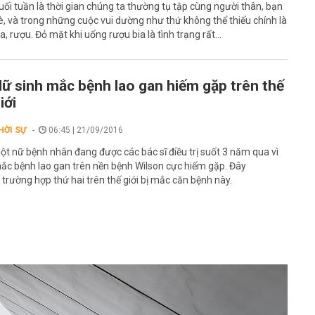
uối tuần là thời gian chúng ta thường tụ tập cùng người thân, bạn
è, và trong những cuộc vui dường như thứ không thể thiếu chính là
ia, rượu. Đỏ mặt khi uống rượu bia là tình trạng rất...
ữ sinh mắc bệnh lao gan hiếm gặp trên thế
iới
HỜI SỰ
06:45 | 21/09/2016
ột nữ bệnh nhân đang được các bác sĩ điều trị suốt 3 năm qua vì
ắc bệnh lao gan trên nền bệnh Wilson cực hiếm gặp. Đây
à trường hợp thứ hai trên thế giới bị mắc căn bệnh này.