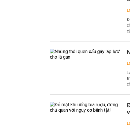
L
Đ
c
c
N
L
L
t
c
Đ
v
L