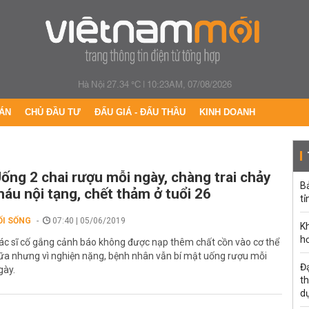
Hà Nội 27.34 °C
|
10:23AM, 07/08/2026
ÁN
CHỦ ĐẦU TƯ
ĐẤU GIÁ - ĐẤU THẦU
KINH DOANH
ống 2 chai rượu mỗi ngày, chàng trai chảy
B
áu nội tạng, chết thảm ở tuổi 26
tỉ
ỐI SỐNG
07:40 | 05/06/2019
K
h
ác sĩ cố gắng cảnh báo không được nạp thêm chất cồn vào cơ thể
ữa nhưng vì nghiện nặng, bệnh nhân vẫn bí mật uống rượu mỗi
Đạ
gày.
th
d