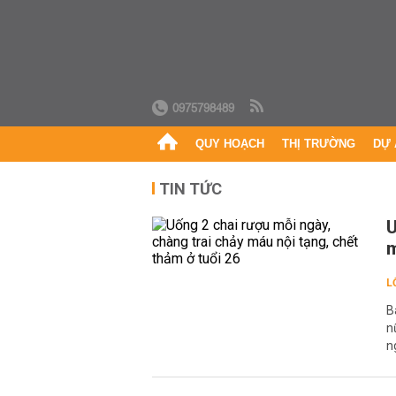
0975798489
QUY HOẠCH
THỊ TRƯỜNG
DỰ 
TIN TỨC
U
m
L
B
n
n