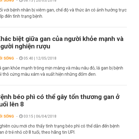
ỐI SỐNG
08:15 | 20/05/2018
ối với bệnh nhân bị viêm gan, chế độ và thức ăn có ảnh hưởng trực
iếp đến tình trạng bệnh.
hác biệt giữa gan của người khỏe mạnh và
gười nghiện rượu
ỐI SỐNG
05:40 | 12/05/2018
á gan khỏe mạnh trông mịn màng và màu nâu đỏ, lá gan bị bệnh
hì thô cứng màu xám và xuất hiện những đốm đen.
ệnh béo phì có thể gây tổn thương gan ở
uổi lên 8
ỐI SỐNG
03:15 | 06/04/2018
ghiên cứu mới cho thấy tình trạng béo phì có thể dẫn đến bệnh
an ở trẻ nhỏ cỡ 8 tuổi, theo hãng tin UPI.