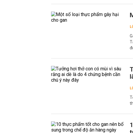
M
L
G
T
đ
T
l
L
T
t
1
t