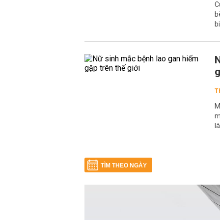
C
b
b
N
g
T
M
m
l
TÌM THEO NGÀY