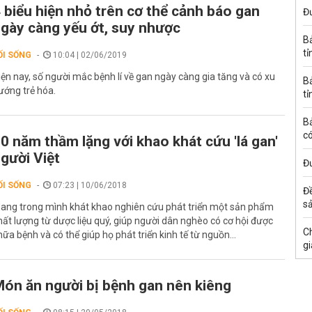
 biểu hiện nhỏ trên cơ thể cảnh báo gan
Đư
gày càng yếu ớt, suy nhược
B
tỉ
ỐI SỐNG
10:04 | 02/06/2019
iện nay, số người mắc bệnh lí về gan ngày càng gia tăng và có xu
B
ướng trẻ hóa.
tỉ
B
có
0 năm thầm lặng với khao khát cứu 'lá gan'
gười Việt
Đư
ỐI SỐNG
07:23 | 10/06/2018
Đ
s
ang trong mình khát khao nghiên cứu phát triển một sản phẩm
hất lượng từ dược liệu quý, giúp người dân nghèo có cơ hội được
C
hữa bệnh và có thể giúp họ phát triển kinh tế từ nguồn...
gi
ón ăn người bị bệnh gan nên kiêng