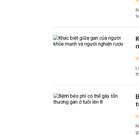
L
Đ
t
K
n
L
L
t
B
t
L
N
g