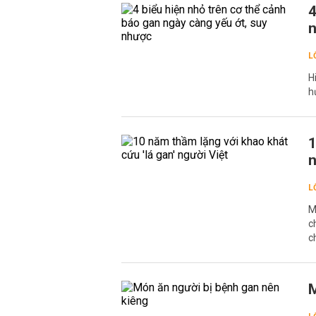
4
n
L
H
h
1
n
L
M
c
c
M