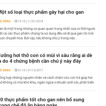
ột số loại thực phẩm gây hại cho gan
ỐI SỐNG
10:10 | 11/01/2018
an là một trong những cơ quan quan trọng nhất của cơ thể người.
ất cả các thực phẩm chúng ta sử dụng đều sẽ đi qua gan rồi mới
ược chuyển hóa. Bởi vậy, nếu không chú ý trong việc...
ưởng hơi thở con có mùi vì sâu răng ai dè
à do 4 chứng bệnh cần chú ý này đây
ỐI SỐNG
01:10 | 27/12/2017
ổng hợp những nguyên nhân và cách chăm sóc con trẻ giúp hơi
hở không có mùi khó khịu, ngăn ngừa vi khuẩn sinh sôi, phát triển.
0 thực phẩm tốt cho gan nên bổ sung
rong chế độ ăn hàng ngày