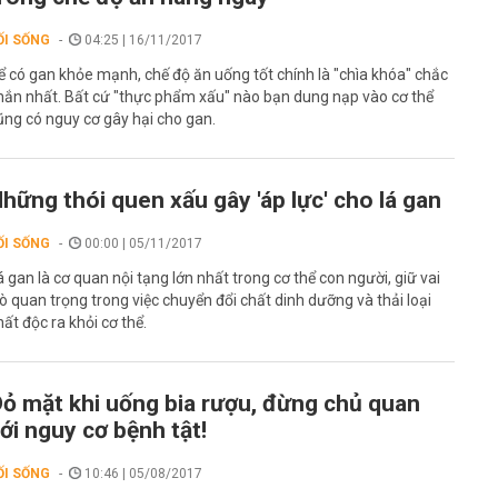
ỐI SỐNG
04:25 | 16/11/2017
ể có gan khỏe mạnh, chế độ ăn uống tốt chính là "chìa khóa" chắc
hắn nhất. Bất cứ "thực phẩm xấu" nào bạn dung nạp vào cơ thể
ũng có nguy cơ gây hại cho gan.
hững thói quen xấu gây 'áp lực' cho lá gan
ỐI SỐNG
00:00 | 05/11/2017
á gan là cơ quan nội tạng lớn nhất trong cơ thể con người, giữ vai
rò quan trọng trong việc chuyển đổi chất dinh dưỡng và thải loại
hất độc ra khỏi cơ thể.
ỏ mặt khi uống bia rượu, đừng chủ quan
ới nguy cơ bệnh tật!
ỐI SỐNG
10:46 | 05/08/2017