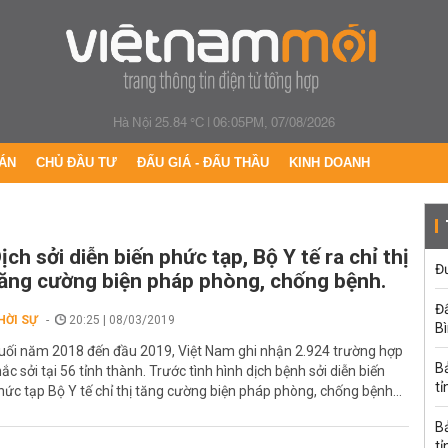
Hà Nội 25.84 °C
|
06:05PM, 07/08/2026
ÁN
CHỦ ĐẦU TƯ
ĐẤU GIÁ - ĐẤU THẦU
KINH DOANH
ịch sởi diễn biến phức tạp, Bộ Y tế ra chỉ thị
Đư
ăng cường biện pháp phòng, chống bệnh.
Đấ
HỜI SỰ
20:25 | 08/03/2019
B
uối năm 2018 đến đầu 2019, Việt Nam ghi nhận 2.924 trường hợp
B
ắc sởi tại 56 tỉnh thành. Trước tình hình dịch bệnh sởi diễn biến
tỉ
hức tạp Bộ Y tế chỉ thị tăng cường biện pháp phòng, chống bệnh...
B
tỉ