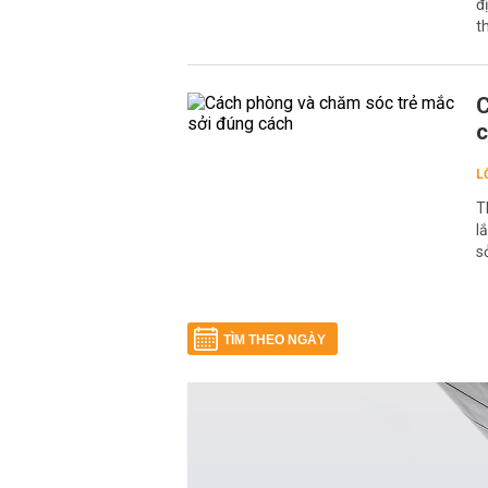
đ
t
C
L
T
l
s
TÌM THEO NGÀY