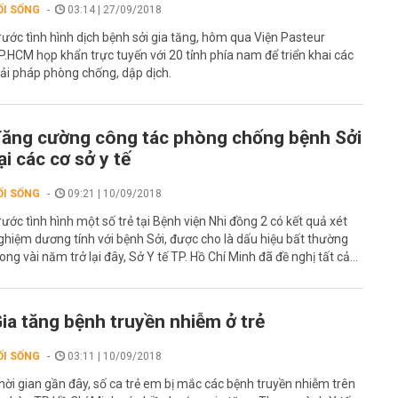
ỐI SỐNG
03:14 | 27/09/2018
rước tình hình dịch bệnh sởi gia tăng, hôm qua Viện Pasteur
P.HCM họp khẩn trực tuyến với 20 tỉnh phía nam để triển khai các
iải pháp phòng chống, dập dịch.
ăng cường công tác phòng chống bệnh Sởi
ại các cơ sở y tế
ỐI SỐNG
09:21 | 10/09/2018
rước tình hình một số trẻ tại Bệnh viện Nhi đồng 2 có kết quả xét
ghiệm dương tính với bệnh Sởi, được cho là dấu hiệu bất thường
rong vài năm trở lại đây, Sở Y tế TP. Hồ Chí Minh đã đề nghị tất cả...
ia tăng bệnh truyền nhiễm ở trẻ
ỐI SỐNG
03:11 | 10/09/2018
hời gian gần đây, số ca trẻ em bị mắc các bệnh truyền nhiễm trên