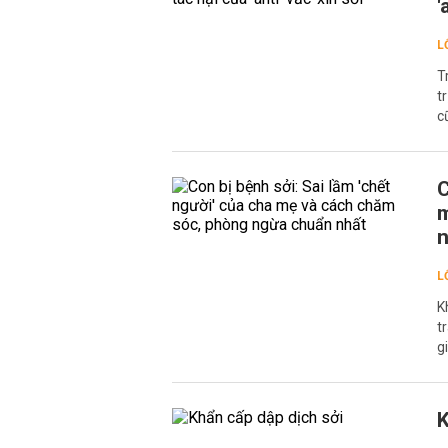
'
L
T
t
c
C
m
n
L
K
t
g
K