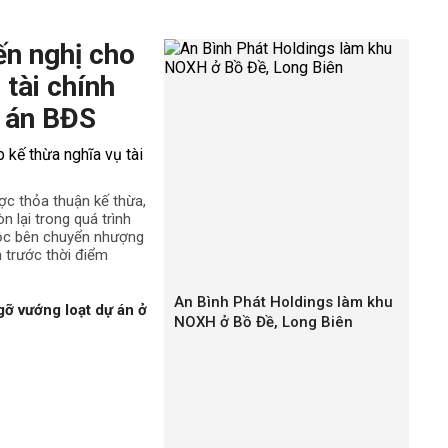
ến nghị cho
 tài chính
 án BĐS
ợc thỏa thuận kế thừa,
n lại trong quá trình
uộc bên chuyển nhượng
h trước thời điểm
An Bình Phát Holdings làm khu
gỡ vướng loạt dự án ở
NOXH ở Bồ Đề, Long Biên