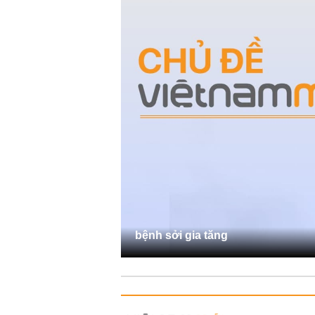
bệnh sởi gia tăng