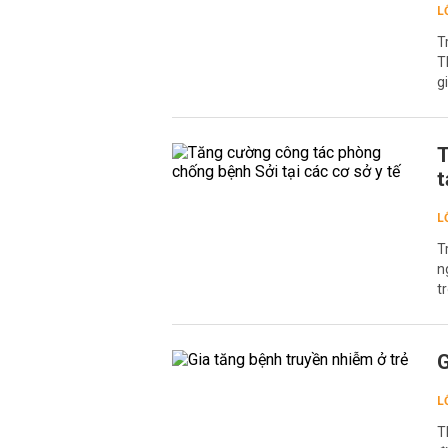
L
T
T
g
T
t
L
T
n
t
G
L
T