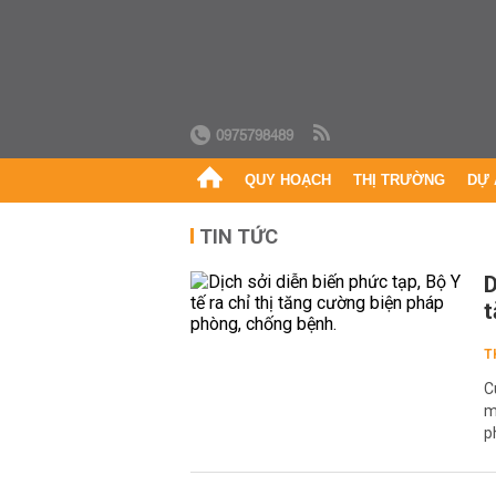
0975798489
QUY HOẠCH
THỊ TRƯỜNG
DỰ 
TIN TỨC
D
t
T
C
m
p