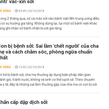
anti' vắc-xin sởi
ỐI SỐNG
04:49 | 03/10/2018
rong 2 tháng qua, số ca mắc sởi vào bệnh viện Nhi trung ương điều
rị có xu hướng gia tăng. Không dừng lại, tại một số bệnh viện khác
ũng ghi nhận số bệnh nhân bị sởi gia tăng.
on bị bệnh sởi: Sai lầm 'chết người' của cha
ẹ và cách chăm sóc, phòng ngừa chuẩn
hất
ỐI SỐNG
13:00 | 02/10/2018
hi trẻ bị bệnh sởi, cha mẹ thường áp dụng biện pháp dân gian
ránh gió, tránh nước, không vệ sinh cơ thể sạch sẽ. Theo chuyên
ia y tế, đây là những sai lầm thường gặp của cha mẹ có con bị sởi.
hẩn cấp dập dịch sởi