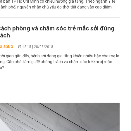
ịa bàn TP Hồ Chí Minh có chiều hướng gia tăng. Theo ngành Y tế
hành phố, nguyên nhân chủ yếu do thời tiết đang vào cao điểm...
ách phòng và chăm sóc trẻ mắc sởi đúng
cách
ỐI SỐNG
12:15 | 28/03/2018
hời gian gần đây, bệnh sởi đang gia tăng khiến nhiều bậc cha mẹ lo
ắng. Cần phải làm gì để phòng trách và chăm sóc trẻ khi bị mắc
ởi?