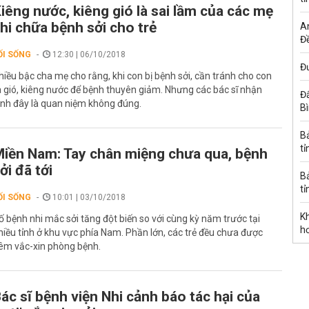
iêng nước, kiêng gió là sai lầm của các mẹ
hi chữa bệnh sởi cho trẻ
A
Đề
ỐI SỐNG
12:30 | 06/10/2018
Đư
hiều bậc cha mẹ cho rằng, khi con bị bệnh sởi, cần tránh cho con
a gió, kiêng nước để bệnh thuyên giảm. Nhưng các bác sĩ nhận
Đấ
ịnh đây là quan niệm không đúng.
B
B
tỉ
iền Nam: Tay chân miệng chưa qua, bệnh
ởi đã tới
B
tỉ
ỐI SỐNG
10:01 | 03/10/2018
K
ố bệnh nhi mắc sởi tăng đột biến so với cùng kỳ năm trước tại
h
hiều tỉnh ở khu vực phía Nam. Phần lớn, các trẻ đều chưa được
iêm vắc-xin phòng bệnh.
ác sĩ bệnh viện Nhi cảnh báo tác hại của