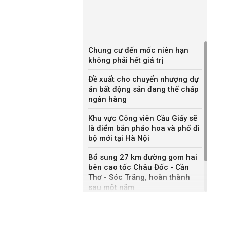
Chung cư đến mốc niên hạn
không phải hết giá trị
Đề xuất cho chuyển nhượng dự
án bất động sản đang thế chấp
ngân hàng
Khu vực Công viên Cầu Giấy sẽ
là điểm bắn pháo hoa và phố đi
bộ mới tại Hà Nội
Bổ sung 27 km đường gom hai
bên cao tốc Châu Đốc - Cần
Thơ - Sóc Trăng, hoàn thành
sau một năm
Khánh Hòa đề xuất làm khu đô
thị hỗn hợp hơn 49.000 tỷ đồng