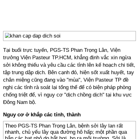
Tại buổi trực tuyến, PGS-TS Phan Trọng Lân, Viện
trưởng Viện Pasteur TP.HCM, khẳng định vắc xin ngừa
sởi không thiếu và yêu cầu các tỉnh lên kế hoạch chi tiết,
tập trung dập dịch. Bên cạnh đó, hiện sốt xuất huyết, tay
chân miệng cũng đang vào "mùa", Viện Pasteur TP đề
nghị các tỉnh rà soát lại tổng thể để có biện pháp phòng
chống triệt để, vì nguy cơ "dịch chồng dịch" tại khu vực
Đông Nam bộ.
Nguy cơ ở khắp các tỉnh, thành
Theo PGS-TS Phan Trọng Lân, bệnh sởi lây lan rất
nhanh, chủ yếu lây qua đường hô hấp; một phần qua
bắn các hạt nhỏ do hắt hơi, ho ra môi trường. Sởi là