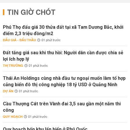
TIN GIỜ CHÓT
Phú Thọ đấu giá 30 thửa đất tại xã Tam Dương Bắc, khởi
điểm 2,3 triệu đồng/m2
ĐẤU GIÁ - ĐẤU THẦU
01 phút trước
Đất tăng giá sau khi thu hồi: Người dân cần được chia sẻ
lợi ích hợp lý
THỊ TRƯỜNG
01 phút trước
Thái An Holdings cùng nhà đầu tư ngoại muốn làm tổ hợp
cảng biển đô thị công nghiệp 18 tỷ USD ở Quảng Ninh
DỰ ÁN
01 phút trước
Cầu Thượng Cát trên Vành đai 3,5 sau gần một năm thi
công
QUY HOẠCH
01 phút trước
Quy hoạch bốn khu lấn biển ở Phú Quốc