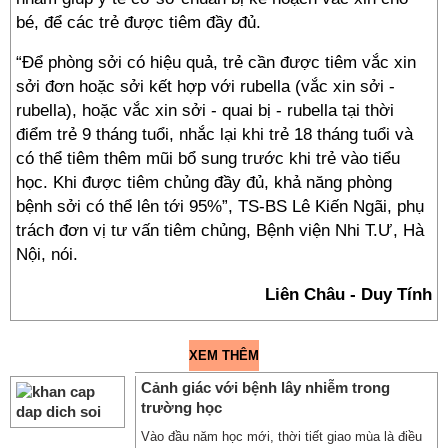
bé, để các trẻ được tiêm đầy đủ.
“Để phòng sởi có hiệu quả, trẻ cần được tiêm vắc xin
sởi đơn hoặc sởi kết hợp với rubella (vắc xin sởi -
rubella), hoặc vắc xin sởi - quai bị - rubella tại thời
điểm trẻ 9 tháng tuổi, nhắc lại khi trẻ 18 tháng tuổi và
có thể tiêm thêm mũi bổ sung trước khi trẻ vào tiểu
học. Khi được tiêm chủng đầy đủ, khả năng phòng
bệnh sởi có thể lên tới 95%”, TS-BS Lê Kiến Ngãi, phụ
trách đơn vị tư vấn tiêm chủng, Bệnh viện Nhi T.Ư, Hà
Nội, nói.
Liên Châu - Duy Tính
XEM THÊM
Cảnh giác với bệnh lây nhiễm trong
trường học
Vào đầu năm học mới, thời tiết giao mùa là điều