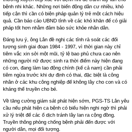
bệnh nhi khác. Những nơi biến động dân cư nhiều, khó
tiếp cận thì cần có biện pháp quản lý trẻ một cách hiệu
quả. Cần báo cáo UBND tỉnh về các khó khăn để có giải
pháp tốt hơn nhằm đảm bảo sức khỏe nhân dân.
Đáng lưu ý, ông Lân đề nghị các tỉnh rà soát các đối
tượng sinh giai đoạn 1984 - 1997, vì thời gian này chỉ
tiêm vắc xin sởi một mũi, tỷ lệ bao phủ chưa cao nên
những người nữ được sinh ra thời điểm này hiện đang
có con, đang làm lao động chính (kể cả nam) cần phải
tiêm ngừa trước khi dự định có thai, đặc biệt là công
nhân ở các khu công nghiệp để không lây cho con và có
kháng thể truyền cho bé.
Về tăng cường giám sát phát hiện sớm, PGS-TS Lân yêu
cầu nếu phát hiện ca bệnh có biểu hiện nghi ngờ thì phải
xử lý triệt để các ổ dịch tránh lây lan ra cộng đồng.
Truyền thông phòng chống bệnh phải đến được với
người dân, mọi đối tượng.