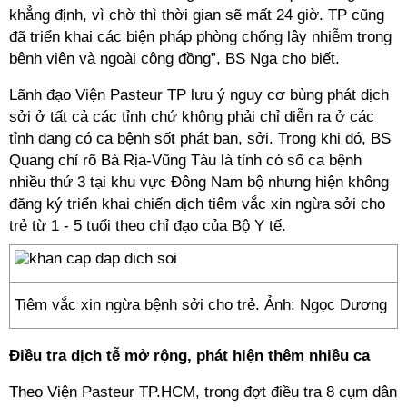
khẳng định, vì chờ thì thời gian sẽ mất 24 giờ. TP cũng
đã triển khai các biện pháp phòng chống lây nhiễm trong
bệnh viện và ngoài cộng đồng”, BS Nga cho biết.
Lãnh đạo Viện Pasteur TP lưu ý nguy cơ bùng phát dịch
sởi ở tất cả các tỉnh chứ không phải chỉ diễn ra ở các
tỉnh đang có ca bệnh sốt phát ban, sởi. Trong khi đó, BS
Quang chỉ rõ Bà Rịa-Vũng Tàu là tỉnh có số ca bệnh
nhiều thứ 3 tại khu vực Đông Nam bộ nhưng hiện không
đăng ký triển khai chiến dịch tiêm vắc xin ngừa sởi cho
trẻ từ 1 - 5 tuổi theo chỉ đạo của Bộ Y tế.
Tiêm vắc xin ngừa bệnh sởi cho trẻ. Ảnh: Ngọc Dương
Điều tra dịch tễ mở rộng, phát hiện thêm nhiều ca
Theo Viện Pasteur TP.HCM, trong đợt điều tra 8 cụm dân