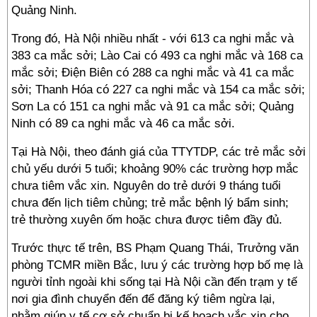
Quảng Ninh.
Trong đó, Hà Nội nhiều nhất - với 613 ca nghi mắc và
383 ca mắc sởi; Lào Cai có 493 ca nghi mắc và 168 ca
mắc sởi; Điện Biên có 288 ca nghi mắc và 41 ca mắc
sởi; Thanh Hóa có 227 ca nghi mắc và 154 ca mắc sởi;
Sơn La có 151 ca nghi mắc và 91 ca mắc sởi; Quảng
Ninh có 89 ca nghi mắc và 46 ca mắc sởi.
Tại Hà Nội, theo đánh giá của TTYTDP, các trẻ mắc sởi
chủ yếu dưới 5 tuổi; khoảng 90% các trường hợp mắc
chưa tiêm vắc xin. Nguyên do trẻ dưới 9 tháng tuổi
chưa đến lịch tiêm chủng; trẻ mắc bệnh lý bẩm sinh;
trẻ thường xuyên ốm hoặc chưa được tiêm đầy đủ.
Trước thực tế trên, BS Phạm Quang Thái, Trưởng văn
phòng TCMR miền Bắc, lưu ý các trường hợp bố mẹ là
người tỉnh ngoài khi sống tại Hà Nội cần đến trạm y tế
nơi gia đình chuyển đến để đăng ký tiêm ngừa lại,
nhằm giúp y tế cơ sở chuẩn bị kế hoạch vắc xin cho