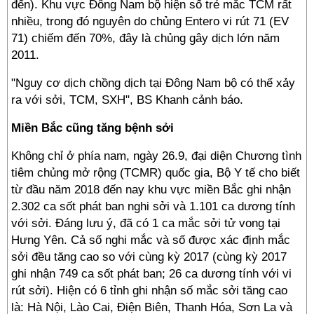
đến). Khu vực Đông Nam bộ hiện số trẻ mắc TCM rất
nhiều, trong đó nguyên do chủng Entero vi rút 71 (EV
71) chiếm đến 70%, đây là chủng gây dịch lớn năm
2011.
"Nguy cơ dịch chồng dịch tại Đông Nam bộ có thể xảy
ra với sởi, TCM, SXH", BS Khanh cảnh báo.
Miền Bắc cũng tăng bệnh sởi
Không chỉ ở phía nam, ngày 26.9, đại diện Chương tình
tiêm chủng mở rộng (TCMR) quốc gia, Bộ Y tế cho biết
từ đầu năm 2018 đến nay khu vực miền Bắc ghi nhận
2.302 ca sốt phát ban nghi sởi và 1.101 ca dương tính
với sởi. Đáng lưu ý, đã có 1 ca mắc sởi tử vong tại
Hưng Yên. Cả số nghi mắc và số được xác định mắc
sởi đều tăng cao so với cùng kỳ 2017 (cùng kỳ 2017
ghi nhận 749 ca sốt phát ban; 26 ca dương tính với vi
rút sởi). Hiện có 6 tỉnh ghi nhận số mắc sởi tăng cao
là: Hà Nội, Lào Cai, Điện Biên, Thanh Hóa, Sơn La và