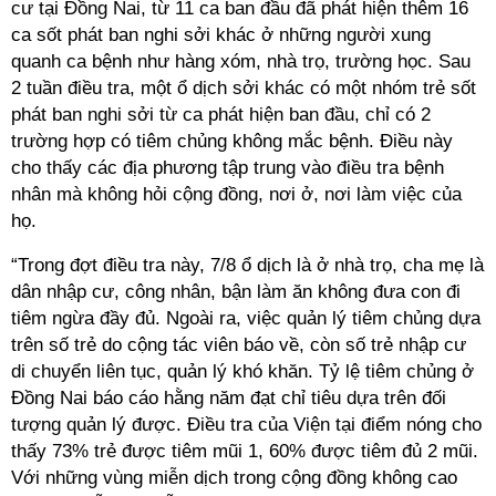
cư tại Đồng Nai, từ 11 ca ban đầu đã phát hiện thêm 16
ca sốt phát ban nghi sởi khác ở những người xung
quanh ca bệnh như hàng xóm, nhà trọ, trường học. Sau
2 tuần điều tra, một ổ dịch sởi khác có một nhóm trẻ sốt
phát ban nghi sởi từ ca phát hiện ban đầu, chỉ có 2
trường hợp có tiêm chủng không mắc bệnh. Điều này
cho thấy các địa phương tập trung vào điều tra bệnh
nhân mà không hỏi cộng đồng, nơi ở, nơi làm việc của
họ.
“Trong đợt điều tra này, 7/8 ổ dịch là ở nhà trọ, cha mẹ là
dân nhập cư, công nhân, bận làm ăn không đưa con đi
tiêm ngừa đầy đủ. Ngoài ra, việc quản lý tiêm chủng dựa
trên số trẻ do cộng tác viên báo về, còn số trẻ nhập cư
di chuyển liên tục, quản lý khó khăn. Tỷ lệ tiêm chủng ở
Đồng Nai báo cáo hằng năm đạt chỉ tiêu dựa trên đối
tượng quản lý được. Điều tra của Viện tại điểm nóng cho
thấy 73% trẻ được tiêm mũi 1, 60% được tiêm đủ 2 mũi.
Với những vùng miễn dịch trong cộng đồng không cao