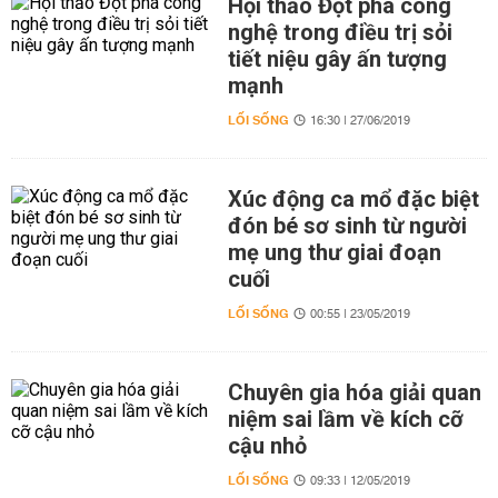
Hội thảo Đột phá công
nghệ trong điều trị sỏi
tiết niệu gây ấn tượng
mạnh
LỐI SỐNG
16:30 | 27/06/2019
Xúc động ca mổ đặc biệt
đón bé sơ sinh từ người
mẹ ung thư giai đoạn
cuối
LỐI SỐNG
00:55 | 23/05/2019
Chuyên gia hóa giải quan
niệm sai lầm về kích cỡ
cậu nhỏ
LỐI SỐNG
09:33 | 12/05/2019