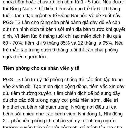
chưa tiêm hoặc chưa rõ lịch tiêm từ 1 - 5 tuổi. Nếu được
thì Đồng Nai sẽ thí điểm tiêm sởi cho trẻ từ 6 - 9 tháng
tuổi”, lãnh đạo ngành y tế Đồng Nai nói. Về đề xuất này,
PGS-TS Lân cho rằng cần phải đánh giá đầy đủ và căn
cứ tình hình dịch tễ bệnh sởi trên địa bàn trước khi quyết
định. Vì tiêm lúc 6 tháng tuổi chỉ tạo miễn dịch hiệu quả
60 - 70%, tiêm khi 9 tháng 85% và 12 tháng là 95%. Nếu
trẻ mắc tập trung dưới 9 tháng tuổi thì cần phải phòng
ngừa trên người lớn.
Tiêm phòng cho cả nhân viên y tế
PGS-TS Lân lưu ý để phòng chống thì các tỉnh tập trung
vào 2 vấn đề: Tạo miễn dịch cộng đồng, tiêm vắc xin đầy
đủ, tiêm thường xuyên, tiêm chiến dịch để bổ sung đầy
đủ cho các đối tượng nguy cơ; phát hiện sớm, điều trị
kịp thời ca bệnh rất quan trọng. Những nơi điều trị ca
bệnh sởi nhiều như các bệnh viện: Nhi đồng 1, Nhi đồng
2... phải tiêm phòng cho nhân viên y tế, những người
thường xuyên tiếp xúc với bệnh nhi để tránh lây lan cho