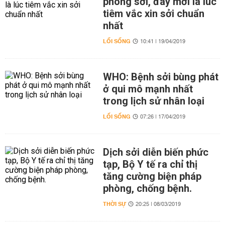
phòng sởi, đây mới là lúc
tiêm vắc xin sởi chuẩn
nhất
LỐI SỐNG
10:41 | 19/04/2019
WHO: Bệnh sởi bùng phát
ở qui mô mạnh nhất
trong lịch sử nhân loại
LỐI SỐNG
07:26 | 17/04/2019
Dịch sởi diễn biến phức
tạp, Bộ Y tế ra chỉ thị
tăng cường biện pháp
phòng, chống bệnh.
THỜI SỰ
20:25 | 08/03/2019