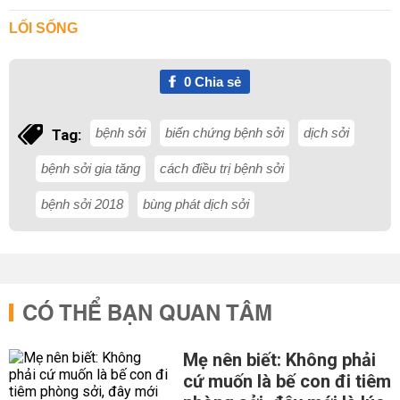
LỐI SỐNG
0
Chia sẻ
bệnh sởi
biến chứng bệnh sởi
dịch sởi
Tag:
bệnh sởi gia tăng
cách điều trị bệnh sởi
bệnh sởi 2018
bùng phát dịch sởi
CÓ THỂ BẠN QUAN TÂM
Mẹ nên biết: Không phải
cứ muốn là bế con đi tiêm