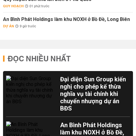
QUY HOẠCH
01 phút trước
An Bình Phát Holdings làm khu NOXH ở Bồ Đề, Long Biên
DỰ ÁN
9 giờ trước
ĐỌC NHIỀU NHẤT
Đại diện Sun Group kiến
nghị cho phép kế thừa
nghĩa vụ tài chính khi
chuyển nhượng dự án
BĐS
An Bình Phát Holdings
làm khu NOXH ở Bồ Đề,