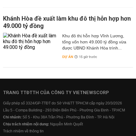
Khánh Hòa đề xuất làm khu đô thị hỗn hợp hơn
49.000 tỷ đồng
Khu đô thị hỗn hợp Vĩnh Lương,
tổng vốn hơn 49.000 tỷ đồng vừa
được UBND Khánh Hòa trình...
DỰ ÁN
15 giờ trước
TRANG TTĐTTH CỦA CÔNG TY VIETNEWSCORP
Giấy phép số 3324/GP-TTĐT do Sở VH&TT TPHCM cấp ngày 20/3/2026
Lầu 5 - Compa Building - 293 Điện Biên Phủ - Phường Gia Định - TP.HCM
Chi nhánh:
Số 5 - Khu 38A Trần Phú - Phường Ba Đình - TP. Hà Nội
Chịu trách nhiệm nội dung:
Nguyễn Minh Quyết
Trách nhiệm về thông tin