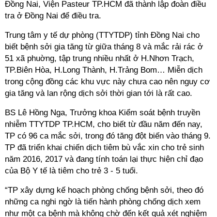
Đồng Nai, Viện Pasteur TP.HCM đã thành lập đoàn điều
tra ở Đồng Nai để điều tra.
Trung tâm y tế dự phòng (TTYTDP) tỉnh Đồng Nai cho
biết bệnh sởi gia tăng từ giữa tháng 8 và mắc rải rác ở
51 xã phuờng, tập trung nhiều nhất ở H.Nhơn Trạch,
TP.Biên Hòa, H.Long Thành, H.Trảng Bom… Miễn dịch
trong cộng đồng các khu vực này chưa cao nên nguy cơ
gia tăng và lan rộng dịch sởi thời gian tới là rất cao.
BS Lê Hồng Nga, Trưởng khoa Kiểm soát bệnh truyền
nhiễm TTYTDP TP.HCM, cho biết từ đầu năm đến nay,
TP có 96 ca mắc sởi, trong đó tăng đột biến vào tháng 9.
TP đã triển khai chiến dịch tiêm bù vắc xin cho trẻ sinh
năm 2016, 2017 và đang tính toán lại thực hiện chỉ đạo
của Bộ Y tế là tiêm cho trẻ 3 - 5 tuổi.
“TP xây dựng kế hoạch phòng chống bệnh sởi, theo đó
những ca nghi ngờ là tiến hành phòng chống dịch xem
như một ca bệnh mà không chờ đến kết quả xét nghiệm