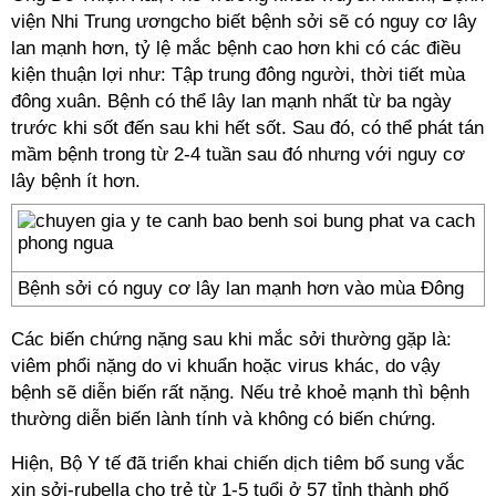
viện Nhi Trung ươngcho biết bệnh sởi sẽ có nguy cơ lây
lan mạnh hơn, tỷ lệ mắc bệnh cao hơn khi có các điều
kiện thuận lợi như: Tập trung đông người, thời tiết mùa
đông xuân. Bệnh có thể lây lan mạnh nhất từ ba ngày
trước khi sốt đến sau khi hết sốt. Sau đó, có thể phát tán
mầm bệnh trong từ 2-4 tuần sau đó nhưng với nguy cơ
lây bệnh ít hơn.
Bệnh sởi có nguy cơ lây lan mạnh hơn vào mùa Đông
Các biến chứng nặng sau khi mắc sởi thường gặp là:
viêm phổi nặng do vi khuẩn hoặc virus khác, do vậy
bệnh sẽ diễn biến rất nặng. Nếu trẻ khoẻ mạnh thì bệnh
thường diễn biến lành tính và không có biến chứng.
Hiện, Bộ Y tế đã triển khai chiến dịch tiêm bổ sung vắc
xin sởi-rubella cho trẻ từ 1-5 tuổi ở 57 tỉnh thành phố