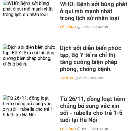
WHO: Bệnh sởi bùng phát
ở qui mô mạnh nhất
trong lịch sử nhân loại
LỐI SỐNG
07:26 | 17/04/2019
Dịch sởi diễn biến phức
tạp, Bộ Y tế ra chỉ thị
tăng cường biện pháp
phòng, chống bệnh.
THỜI SỰ
20:25 | 08/03/2019
Từ 26/11, đồng loạt tiêm
chủng bổ sung vắc xin
sởi - rubella cho trẻ 1-5
tuổi tại Hà Nội
LỐI SỐNG
10:15 | 22/11/2018