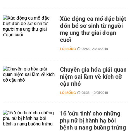
Xúc động ca mổ đặc biệt
đón bé sơ sinh từ người
mẹ ung thư giai đoạn
cuối
LỐI SỐNG
00:55 | 23/05/2019
Chuyên gia hóa giải quan
niệm sai lầm về kích cỡ
cậu nhỏ
LỐI SỐNG
09:33 | 12/05/2019
16 'cứu tinh' cho những
phụ nữ bị hành hạ bởi
bệnh u nang buồng trứng