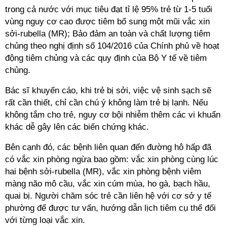
trong cả nước với mục tiêu đạt tỉ lệ 95% trẻ từ 1-5 tuổi
vùng nguy cơ cao được tiêm bổ sung một mũi vắc xin
sởi-rubella (MR); Bảo đảm an toàn và chất lượng tiêm
chủng theo nghị định số 104/2016 của Chính phủ về hoạt
động tiêm chủng và các quy định của Bộ Y tế về tiêm
chủng.
Bác sĩ khuyến cáo, khi trẻ bị sởi, việc vệ sinh sạch sẽ
rất cần thiết, chỉ cần chú ý không làm trẻ bị lạnh. Nếu
không tắm cho trẻ, nguy cơ bội nhiễm thêm các vi khuẩn
khác dễ gây lên các biến chứng khác.
Bên cạnh đó, các bệnh liên quan đến đường hô hấp đã
có vắc xin phòng ngừa bao gồm: vắc xin phòng cùng lúc
hai bệnh sởi-rubella (MR), vắc xin phòng bệnh viêm
màng não mô cầu, vắc xin cúm mùa, ho gà, bạch hầu,
quai bị. Người chăm sóc trẻ cần liên hệ với cơ sở y tế
phường để được tư vấn, hướng dẫn lịch tiêm cụ thể đối
với từng loại vắc xin.