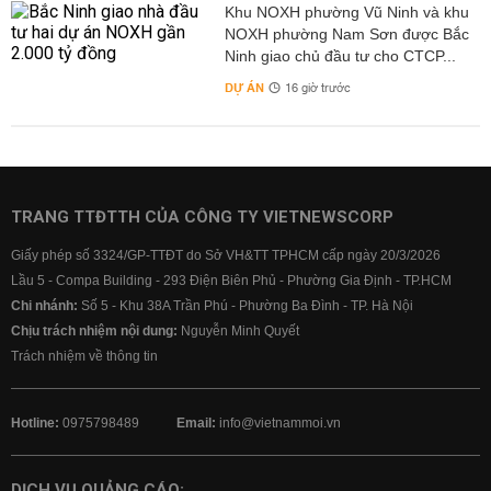
Khu NOXH phường Vũ Ninh và khu
NOXH phường Nam Sơn được Bắc
Ninh giao chủ đầu tư cho CTCP...
DỰ ÁN
16 giờ trước
TRANG TTĐTTH CỦA CÔNG TY VIETNEWSCORP
Giấy phép số 3324/GP-TTĐT do Sở VH&TT TPHCM cấp ngày 20/3/2026
Lầu 5 - Compa Building - 293 Điện Biên Phủ - Phường Gia Định - TP.HCM
Chi nhánh:
Số 5 - Khu 38A Trần Phú - Phường Ba Đình - TP. Hà Nội
Chịu trách nhiệm nội dung:
Nguyễn Minh Quyết
Trách nhiệm về thông tin
Hotline:
0975798489
Email:
info@vietnammoi.vn
DỊCH VỤ QUẢNG CÁO: