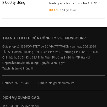
Ninh giao chủ đầu tư cho CTCP...
DỰ ÁN
14 giờ trước
TRANG TTĐTTH CỦA CÔNG TY VIETNEWSCORP
Giấy phép số 3324/GP-TTĐT do Sở VH&TT TPHCM cấp ngày 20/3/2026
Lầu 5 - Compa Building - 293 Điện Biên Phủ - Phường Gia Định - TP.HCM
Chi nhánh:
Số 5 - Khu 38A Trần Phú - Phường Ba Đình - TP. Hà Nội
Chịu trách nhiệm nội dung:
Nguyễn Minh Quyết
Trách nhiệm về thông tin
Hotline:
0975798489
Email:
info@vietnammoi.vn
DỊCH VỤ QUẢNG CÁO:
Tel:
0931589222 (Ms Ngọc)