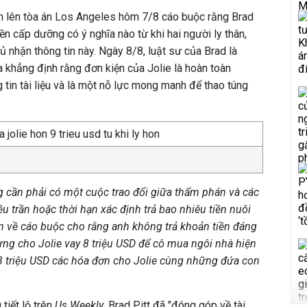
ơn lên tòa án Los Angeles hôm 7/8 cáo buộc rằng Brad
iền cấp dưỡng có ý nghĩa nào từ khi hai người ly thân,
ủ nhận thông tin này. Ngày 8/8, luật sư của Brad là
a khẳng định rằng đơn kiện của Jolie là hoàn toàn
g tin tài liệu và là một nỗ lực mong manh để thao túng
 cần phải có một cuộc trao đổi giữa thẩm phán và các
u trần hoặc thời hạn xác định trả bao nhiêu tiền nuôi
uận về cáo buộc cho rằng anh không trả khoản tiền đáng
từng cho Jolie vay 8 triệu USD để cô mua ngôi nhà hiện
1,3 triệu USD các hóa đơn cho Jolie cùng những đứa con
tiết lộ trên
Us Weekly
, Brad Pitt đã "đóng góp về tài