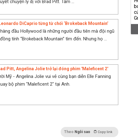
quyết chuyện ly dị với Brad Pitt. Tâm ...
 Leonardo DiCaprio từng từ chối ‘Brokeback Mountain’
 hàng đầu Hollywood là những người đầu tiên mà đội ngũ
đồng tính “Brokeback Mountain” tìm đến. Nhưng họ ...
ad Pitt, Angelina Jolie trở lại đóng phim 'Maleficent 2'
ời Mỹ - Angelina Jolie vui vẻ cùng bạn diễn Elle Fanning
uay bộ phim "Maleficent 2" tại Anh.
Theo
Ngôi sao
Copy link