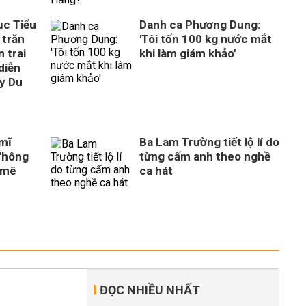
ục Tiểu
Danh ca Phương Dung:
 trăn
'Tôi tốn 100 kg nước mắt
 trai
khi làm giám khảo'
diễn
ây Du
 mĩ
Ba Lam Trường tiết lộ lí do
'hông
từng cấm anh theo nghề
 mê
ca hát
ĐỌC NHIỀU NHẤT