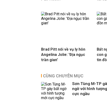
Brad Pitt nói về vụ ly hôn
Bất n
Angelina Jolie: 'Địa ngục
con g
trần gian'
tin đ
CÙNG CHUYÊN MỤC
Sơn Tùng M-TP gâ
ngờ với hình tượn
cực ngầu