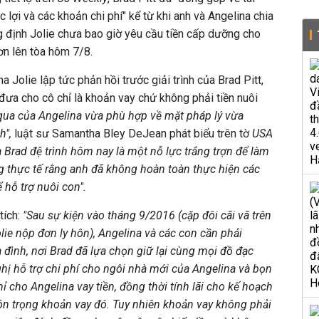
 lợi và các khoản chi phí" kể từ khi anh và Angelina chia
g định Jolie chưa bao giờ yêu cầu tiền cấp dưỡng cho
ơn lên tòa hôm 7/8.
a Jolie lập tức phản hồi trước giải trình của Brad Pitt,
đưa cho cô chỉ là khoản vay chứ không phải tiền nuôi
qua của Angelina vừa phù hợp về mặt pháp lý vừa
h",
luật sư Samantha Bley DeJean phát biểu trên tờ
USA
 Brad đệ trình hôm nay là một nỗ lực trắng trợn để làm
g thực tế rằng anh đã không hoàn toàn thực hiện các
 hỗ trợ nuôi con".
tích:
"Sau sự kiện vào tháng 9/2016 (cặp đôi cãi vã trên
lie nộp đơn ly hôn), Angelina và các con cần phải
 đình, nơi Brad đã lựa chọn giữ lại cùng mọi đồ đạc
hị hỗ trợ chi phí cho ngôi nhà mới của Angelina và bọn
ỉ cho Angelina vay tiền, đồng thời tính lãi cho kế hoạch
tôn trọng khoản vay đó. Tuy nhiên khoản vay không phải