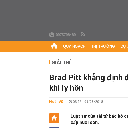
0975798489
QUY HOẠCH
THỊ TRƯỜNG
DỰ 
GIẢI TRÍ
Brad Pitt khẳng định 
khi ly hôn
Hoài Vũ
03:59 | 09/08/2018
Luật sư của tài tử bác bỏ 
cấp nuôi con.