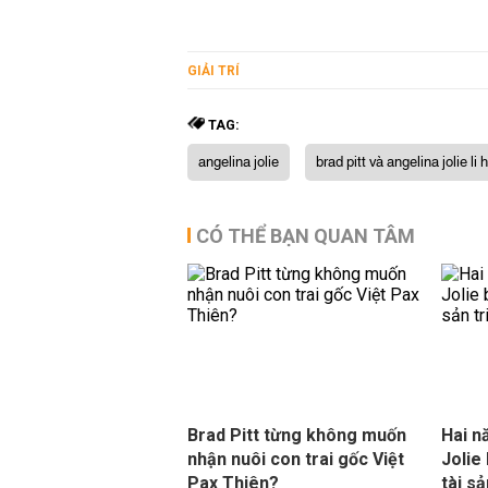
GIẢI TRÍ
TAG:
angelina jolie
brad pitt và angelina jolie li 
CÓ THỂ BẠN QUAN TÂM
Brad Pitt từng không muốn
Hai nă
nhận nuôi con trai gốc Việt
Jolie
Pax Thiên?
tài sả