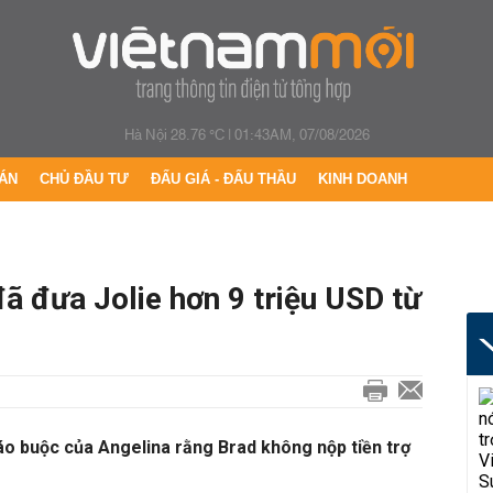
Hà Nội 28.76 °C
|
01:43AM, 07/08/2026
ÁN
CHỦ ĐẦU TƯ
ĐẤU GIÁ - ĐẤU THẦU
KINH DOANH
đã đưa Jolie hơn 9 triệu USD từ
cáo buộc của Angelina rằng Brad không nộp tiền trợ