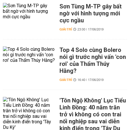
Sơn Tùng M-TP gây bất
ngờ với hình tượng mới
cực ngầu
GIẢI TRÍ
23:00 | 17/06/2019
Top 4 Solo cùng Bolero
nói gì trước nghi vấn 'con
rơi' của Thẩm Thúy
Hằng?
GIẢI TRÍ
16:40 | 17/06/2019
'Tôn Ngộ Không' Lục Tiểu
Linh Đồng: 40 năm trăn
trở vì không có con trai
nối nghiệp sau vai diễn
kinh điển trong 'Tây Du