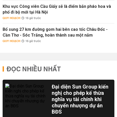
Khu vực Công viên Cầu Giấy sẽ là điểm bắn pháo hoa và
phố đi bộ mới tại Hà Nội
QUY HOẠCH
16 giờ trước
Bổ sung 27 km đường gom hai bên cao tốc Châu Đốc -
Cần Thơ - Sóc Trăng, hoàn thành sau một năm
QUY HOẠCH
16 giờ trước
ĐỌC NHIỀU NHẤT
Đại diện Sun Group kiến
nghị cho phép kế thừa
nghĩa vụ tài chính khi
chuyển nhượng dự án
BĐS