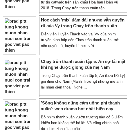
tự tin catwalk trên sân khấu Hoa hậu Hoàn vũ
2018. Trong Chạy trốn thanh xuân tập ...
Học cách 'mix' đầm dài nhưng vẫn quyến
rũ của Vy trong Chạy trốn thanh xuân
Diễn viên Huyền Thạch vào vai Vy của phim
truyền hình hấp dẫn Chạy trốn thanh xuân, trở
nên quyến rũ, huyền bí hơn với ...
Chạy trốn thanh xuân tập 5: An sợ tái mặt
khi nghe được giọng của mẹ Nam
Trong Chạy trốn thanh xuân tập 5, An (Lưu Đê Ly)
gọi điện cho Nam (Mạnh Trường) nhưng mẹ anh
lại nhận điện thoại. Nghe ...
'Sống không dũng cảm uổng phí thanh
xuân': web drama hot nhất hiện nay
Bộ phim thanh xuân vườn trường này có 5 điểm
khiến bạn không thể bỏ lỡ. Và cũng chính nhờ
đó, phim đang "tạo bão" ...