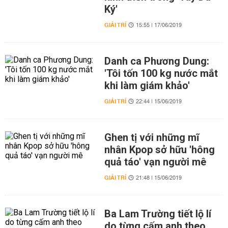
Ký'
GIẢI TRÍ
15:55 | 17/06/2019
Danh ca Phương Dung:
'Tôi tốn 100 kg nước mắt
khi làm giám khảo'
GIẢI TRÍ
22:44 | 15/06/2019
Ghen tị với những mĩ
nhân Kpop sở hữu 'hông
quả táo' vạn người mê
GIẢI TRÍ
21:48 | 15/06/2019
Ba Lam Trường tiết lộ lí
do từng cấm anh theo