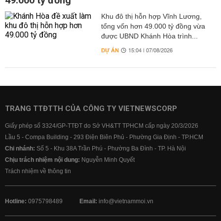
49.000 tỷ đồng
Khu đô thị hỗn hợp Vĩnh Lương,
tổng vốn hơn 49.000 tỷ đồng vừa
được UBND Khánh Hòa trình...
DỰ ÁN
15:04 | 07/08/2026
TRANG TTĐTTH CỦA CÔNG TY VIETNEWSCORP
Giấy phép số 3324/GP-TTĐT do Sở VH&TT TPHCM cấp ngày 20/3/2026
Lầu 5 - Compa Building - 293 Điện Biên Phủ - Phường Gia Định - TP.HCM
Chi nhánh:
Số 5 - Khu 38A Trần Phú - Phường Ba Đình - TP. Hà Nội
Chịu trách nhiệm nội dung:
Nguyễn Minh Quyết
Trách nhiệm về thông tin
Hotline:
0975798489
Email:
info@vietnammoi.vn