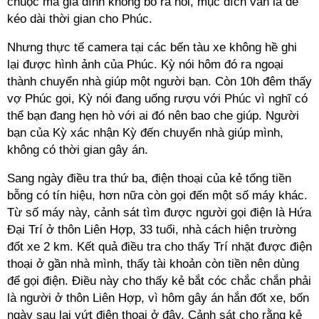
chuộc mà gia đình không bỏ ra nổi, mục đích vẫn là để
kéo dài thời gian cho Phúc.
Nhưng thực tế camera tại các bến tàu xe không hề ghi
lại được hình ảnh của Phúc. Kỳ nói hôm đó ra ngoại
thành chuyển nhà giúp một người bạn. Còn 10h đêm thấy
vợ Phúc gọi, Kỳ nói đang uống rượu với Phúc vì nghĩ có
thể bạn đang hẹn hò với ai đó nên bao che giúp. Người
bạn của Kỳ xác nhận Kỳ đến chuyển nhà giúp mình,
không có thời gian gây án.
Sang ngày điều tra thứ ba, điện thoại của kẻ tống tiền
bỗng có tín hiệu, hơn nữa còn gọi đến một số máy khác.
Từ số máy này, cảnh sát tìm được người gọi điện là Hứa
Đại Trí ở thôn Liên Hợp, 33 tuổi, nhà cách hiện trường
đốt xe 2 km. Kết quả điều tra cho thấy Trí nhặt được điện
thoại ở gần nhà mình, thấy tài khoản còn tiền nên dùng
để gọi điện. Điều này cho thấy kẻ bắt cóc chắc chắn phải
là người ở thôn Liên Hợp, vì hôm gây án hắn đốt xe, bốn
ngày sau lại vứt điện thoại ở đây. Cảnh sát cho rằng kẻ