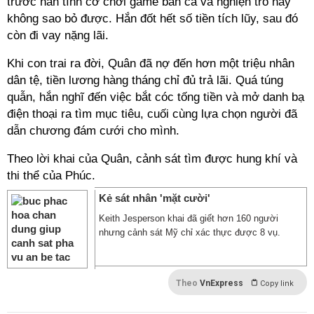
trước hắn tình cờ chơi game bắn cá và nghiện trò này
không sao bỏ được. Hắn đốt hết số tiền tích lũy, sau đó
còn đi vay nặng lãi.
Khi con trai ra đời, Quân đã nợ đến hơn một triệu nhân
dân tệ, tiền lương hàng tháng chỉ đủ trả lãi. Quá túng
quẫn, hắn nghĩ đến việc bắt cóc tống tiền và mở danh bạ
điện thoại ra tìm mục tiêu, cuối cùng lựa chọn người đã
dẫn chương đám cưới cho mình.
Theo lời khai của Quân, cảnh sát tìm được hung khí và
thi thể của Phúc.
Kẻ sát nhân 'mặt cười'
Keith Jesperson khai đã giết hơn 160 người
nhưng cảnh sát Mỹ chỉ xác thực được 8 vụ.
Theo
VnExpress
Copy link