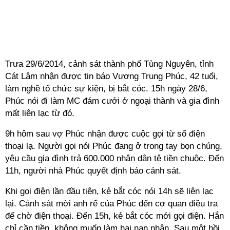
Trưa 29/6/2014, cảnh sát thành phố Tùng Nguyên, tỉnh
Cát Lâm nhận được tin báo Vương Trung Phúc, 42 tuổi,
làm nghề tổ chức sự kiện, bị bắt cóc. 15h ngày 28/6,
Phúc nói đi làm MC đám cưới ở ngoại thành và gia đình
mất liên lạc từ đó.
9h hôm sau vợ Phúc nhận được cuộc gọi từ số điện
thoại lạ. Người gọi nói Phúc đang ở trong tay bọn chúng,
yêu cầu gia đình trả 600.000 nhân dân tệ tiền chuộc. Đến
11h, người nhà Phúc quyết định báo cảnh sát.
Khi gọi điện lần đầu tiên, kẻ bắt cóc nói 14h sẽ liên lạc
lại. Cảnh sát mời anh rể của Phúc đến cơ quan điều tra
để chờ điện thoại. Đến 15h, kẻ bắt cóc mới gọi điện. Hắn
chỉ cần tiền, không muốn làm hại nạn nhân. Sau một hồi