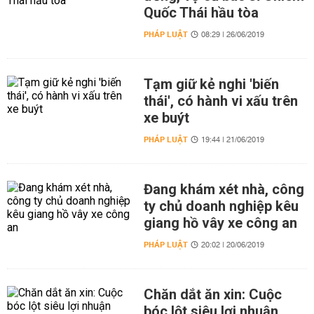
Quốc Thái hầu tòa
PHÁP LUẬT
08:29 | 26/06/2019
Tạm giữ kẻ nghi 'biến
thái', có hành vi xấu trên
xe buýt
PHÁP LUẬT
19:44 | 21/06/2019
Đang khám xét nhà, công
ty chủ doanh nghiệp kêu
giang hồ vây xe công an
PHÁP LUẬT
20:02 | 20/06/2019
Chăn dắt ăn xin: Cuộc
bóc lột siêu lợi nhuận