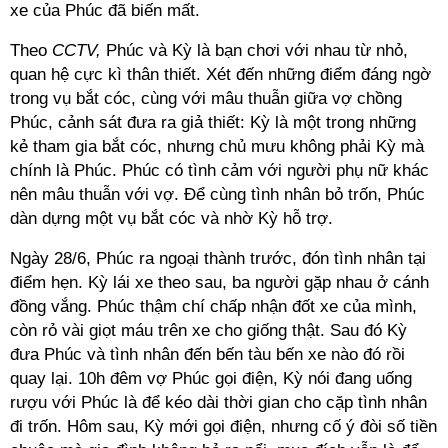
xe của Phúc đã biến mất.
Theo
CCTV,
Phúc và Kỳ là bạn chơi với nhau từ nhỏ,
quan hệ cực kì thân thiết. Xét đến những điểm đáng ngờ
trong vụ bắt cóc, cùng với mâu thuẫn giữa vợ chồng
Phúc, cảnh sát đưa ra giả thiết: Kỳ là một trong những
kẻ tham gia bắt cóc, nhưng chủ mưu không phải Kỳ mà
chính là Phúc. Phúc có tình cảm với người phụ nữ khác
nên mâu thuẫn với vợ. Để cùng tình nhân bỏ trốn, Phúc
dàn dựng một vụ bắt cóc và nhờ Kỳ hỗ trợ.
Ngày 28/6, Phúc ra ngoại thành trước, đón tình nhân tại
điểm hẹn. Kỳ lái xe theo sau, ba người gặp nhau ở cánh
đồng vắng. Phúc thậm chí chấp nhận đốt xe của mình,
còn rỏ vài giọt máu trên xe cho giống thật. Sau đó Kỳ
đưa Phúc và tình nhân đến bến tàu bến xe nào đó rồi
quay lại. 10h đêm vợ Phúc gọi điện, Kỳ nói đang uống
rượu với Phúc là để kéo dài thời gian cho cặp tình nhân
đi trốn. Hôm sau, Kỳ mới gọi điện, nhưng cố ý đòi số tiền