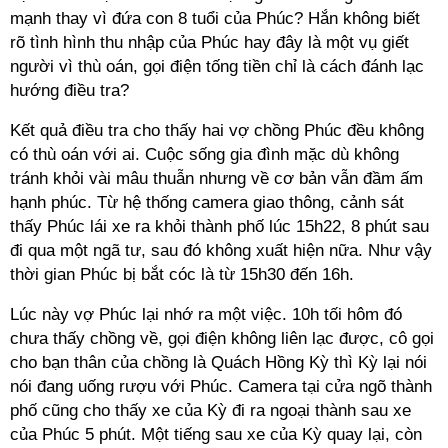
mạnh thay vì đứa con 8 tuổi của Phúc? Hắn không biết
rõ tình hình thu nhập của Phúc hay đây là một vụ giết
người vì thù oán, gọi điện tống tiền chỉ là cách đánh lạc
hướng điều tra?
Kết quả điều tra cho thấy hai vợ chồng Phúc đều không
có thù oán với ai. Cuộc sống gia đình mặc dù không
tránh khỏi vài mâu thuẫn nhưng về cơ bản vẫn đầm ấm
hạnh phúc. Từ hệ thống camera giao thông, cảnh sát
thấy Phúc lái xe ra khỏi thành phố lúc 15h22, 8 phút sau
đi qua một ngã tư, sau đó không xuất hiện nữa. Như vậy
thời gian Phúc bị bắt cóc là từ 15h30 đến 16h.
Lúc này vợ Phúc lại nhớ ra một việc. 10h tối hôm đó
chưa thấy chồng về, gọi điện không liên lạc được, cô gọi
cho bạn thân của chồng là Quách Hồng Kỳ thì Kỳ lại nói
nói đang uống rượu với Phúc. Camera tại cửa ngõ thành
phố cũng cho thấy xe của Kỳ đi ra ngoại thành sau xe
của Phúc 5 phút. Một tiếng sau xe của Kỳ quay lại, còn