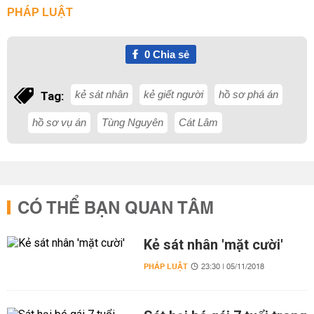
PHÁP LUẬT
0
Chia sẻ
kẻ sát nhân
kẻ giết người
hồ sơ phá án
Tag:
hồ sơ vụ án
Tùng Nguyên
Cát Lâm
CÓ THỂ BẠN QUAN TÂM
Kẻ sát nhân 'mặt cười'
PHÁP LUẬT
23:30 | 05/11/2018