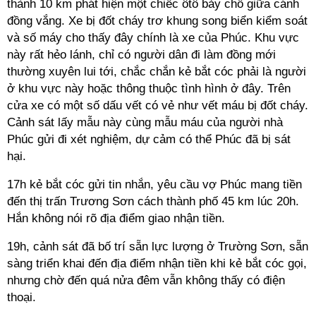
thành 10 km phát hiện một chiếc ôtô bảy chỗ giữa cánh
đồng vắng. Xe bị đốt cháy trơ khung song biển kiểm soát
và số máy cho thấy đây chính là xe của Phúc. Khu vực
này rất hẻo lánh, chỉ có người dân đi làm đồng mới
thường xuyên lui tới, chắc chắn kẻ bắt cóc phải là người
ở khu vực này hoặc thông thuộc tình hình ở đây. Trên
cửa xe có một số dấu vết có vẻ như vết máu bị đốt cháy.
Cảnh sát lấy mẫu này cùng mẫu máu của người nhà
Phúc gửi đi xét nghiệm, dự cảm có thể Phúc đã bị sát
hại.
17h kẻ bắt cóc gửi tin nhắn, yêu cầu vợ Phúc mang tiền
đến thị trấn Trương Sơn cách thành phố 45 km lúc 20h.
Hắn không nói rõ địa điểm giao nhận tiền.
19h, cảnh sát đã bố trí sẵn lực lượng ở Trường Sơn, sẵn
sàng triển khai đến địa điểm nhận tiền khi kẻ bắt cóc gọi,
nhưng chờ đến quá nửa đêm vẫn không thấy có điện
thoại.