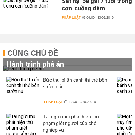
Sát hại bé gái 7 tuổi trong
cơn 'cuồng dâm'
PHÁP LUẬT
06:00 | 13/02/2018
CÙNG CHỦ ĐỀ
Hành trình phá án
Bức thư bí ẩn cạnh thi thể bên
sườn núi
PHÁP LUẬT
19:50 | 02/06/2019
Tài ngửi mùi phát hiện thủ
phạm giết người của chó
nghiệp vụ