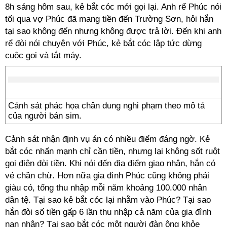
8h sáng hôm sau, kẻ bắt cóc mới gọi lại. Anh rể Phúc nói
tối qua vợ Phúc đã mang tiền đến Trường Sơn, hỏi hắn
tại sao không đến nhưng không được trả lời. Đến khi anh
rể đòi nói chuyện với Phúc, kẻ bắt cóc lập tức dừng
cuộc gọi và tắt máy.
Cảnh sát phác họa chân dung nghi phạm theo mô tả
của người bán sim.
Cảnh sát nhận định vụ án có nhiều điểm đáng ngờ. Kẻ
bắt cóc nhấn mạnh chỉ cần tiền, nhưng lại không sốt ruột
gọi điện đòi tiền. Khi nói đến địa điểm giao nhận, hắn có
vẻ chần chừ. Hơn nữa gia đình Phúc cũng không phải
giàu có, tổng thu nhập mỗi năm khoảng 100.000 nhân
dân tệ. Tại sao kẻ bắt cóc lại nhằm vào Phúc? Tại sao
hắn đòi số tiền gấp 6 lần thu nhập cả năm của gia đình
nạn nhân? Tại sao bắt cóc một người đàn ông khỏe