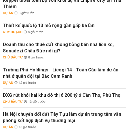
Keppel thoái toàn bộ vốn khỏi dự án Empire City tại Thủ
Thiêm
DỰ ÁN
8 giờ trước
Thiết kế quốc lộ 13 mở rộng gần gấp ba lần
QUY HOẠCH
8 giờ trước
Doanh thu cho thuê đất không bằng bán nhà liền kề,
Sonadezi Châu Đức nói gì?
CHỦ ĐẦU TƯ
8 giờ trước
Trường Phú Holdings - Licogi 14 - Toàn Cầu làm dự án
nhà ở quân đội tại Bắc Cam Ranh
DỰ ÁN
12 giờ trước
DXG rút khỏi hai khu đô thị 6.200 tỷ ở Cần Thơ, Phú Thọ
CHỦ ĐẦU TƯ
13 giờ trước
Hà Nội chuyển đổi đất Tây Tựu làm dự án trung tâm văn
phòng kết hợp dịch vụ thương mại
DỰ ÁN
13 giờ trước