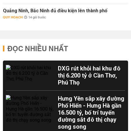
Quảng Ninh, Bắc Ninh đủ điều kiện lên thành phố
QUY HOẠCH
14 giờ trước
ĐỌC NHIỀU NHẤT
DXG rút khỏi hai khu đô
thị 6.200 tỷ ở Cần Thơ,
Phú Thọ
Hưng Yên sắp xây đường
Phố Hiến - Hưng Hà gần
16.500 tỷ, bố trí tuyến
đường sắt đô thị chạy
song song