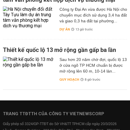
Công ty Đại An vừa được Hà Nội cho
chuyển mục đích sử dụng 3,4 ha đất
và giao 0,3 ha đất tại phường...
DỰ ÁN
13 giờ trước
Thiết kế quốc lộ 13 mở rộng gần gấp ba lần
Sau hơn 20 năm chờ đợi, quốc lộ 13
ở cửa ngõ TP HCM chuẩn bị được
mở rộng lên 60 m, 10-14 làn...
QUY HOẠCH
8 giờ trước
TRANG TTĐTTH CỦA CÔNG TY VIETNEWSCORP
Giấy phép số 3324/GP-TTĐT do Sở VH&TT TPHCM cấp ngày 20/3/2026