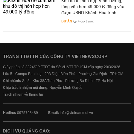
Khu đô thị hỗn hợp Vĩnh Lương,
tổng vốn hơn 49.000 tỷ đồng vừa
được UBND Khánh Hòa trình...
DỰ ÁN
4 giờ trước
TRANG TTĐTTH CỦA CÔNG TY VIETNEWSCORP
Giấy phép số 3324/GP-TTĐT do Sở VH&TT TPHCM cấp ngày 20/3/2026
Lầu 5 - Compa Building - 293 Điện Biên Phủ - Phường Gia Định - TP.HCM
Chi nhánh:
Số 5 - Khu 38A Trần Phú - Phường Ba Đình - TP. Hà Nội
Chịu trách nhiệm nội dung:
Nguyễn Minh Quyết
Trách nhiệm về thông tin
Hotline:
0975798489
Email:
info@vietnammoi.vn
DỊCH VỤ QUẢNG CÁO: