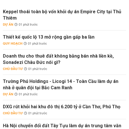
Keppel thoái toàn bộ vốn khỏi dự án Empire City tại Thủ
Thiêm
DỰ ÁN
01 phút trước
Thiết kế quốc lộ 13 mở rộng gần gấp ba lần
QUY HOẠCH
01 phút trước
Doanh thu cho thuê đất không bằng bán nhà liền kề,
Sonadezi Châu Đức nói gì?
CHỦ ĐẦU TƯ
01 phút trước
Trường Phú Holdings - Licogi 14 - Toàn Cầu làm dự án
nhà ở quân đội tại Bắc Cam Ranh
DỰ ÁN
01 phút trước
DXG rút khỏi hai khu đô thị 6.200 tỷ ở Cần Thơ, Phú Thọ
CHỦ ĐẦU TƯ
01 phút trước
Hà Nội chuyển đổi đất Tây Tựu làm dự án trung tâm văn