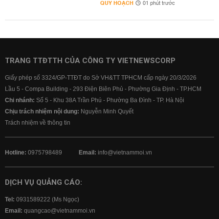
QUY HOẠCH
01 phút trước
TRANG TTĐTTH CỦA CÔNG TY VIETNEWSCORP
Giấy phép số 3324/GP-TTĐT do Sở VH&TT TPHCM cấp ngày 20/3/2026
Lầu 5 - Compa Building - 293 Điện Biên Phủ - Phường Gia Định - TP.HCM
Chi nhánh:
Số 5 - Khu 38A Trần Phú - Phường Ba Đình - TP. Hà Nội
Chịu trách nhiệm nội dung:
Nguyễn Minh Quyết
Trách nhiệm về thông tin
Hotline:
0975798489
Email:
info@vietnammoi.vn
DỊCH VỤ QUẢNG CÁO:
Tel:
0931589222 (Ms Ngọc)
Email:
quangcao@vietnammoi.vn