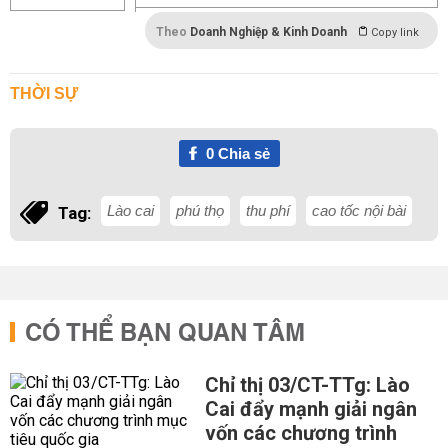
Theo
Doanh Nghiệp & Kinh Doanh
Copy link
THỜI SỰ
0
Chia sẻ
Lào cai
phú thọ
thu phí
cao tốc nội bài
Tag:
CÓ THỂ BẠN QUAN TÂM
Chỉ thị 03/CT-TTg: Lào
Cai đẩy mạnh giải ngân
vốn các chương trình