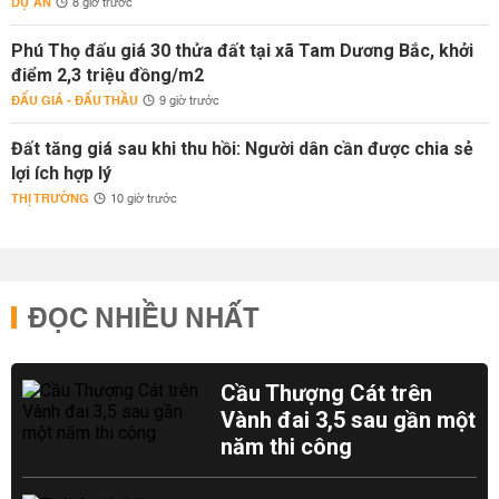
DỰ ÁN
8 giờ trước
Phú Thọ đấu giá 30 thửa đất tại xã Tam Dương Bắc, khởi
điểm 2,3 triệu đồng/m2
ĐẤU GIÁ - ĐẤU THẦU
9 giờ trước
Đất tăng giá sau khi thu hồi: Người dân cần được chia sẻ
lợi ích hợp lý
THỊ TRƯỜNG
10 giờ trước
ĐỌC NHIỀU NHẤT
Cầu Thượng Cát trên
Vành đai 3,5 sau gần một
năm thi công