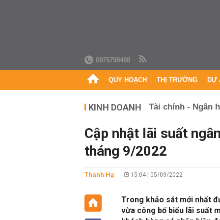
0975798489
QUY HOẠCH
THỊ TRƯỜNG
DỰ 
KINH DOANH
Tài chính - Ngân 
Cập nhật lãi suất ngâ
tháng 9/2022
Thanh Hạ
15:04 | 05/09/2022
Trong khảo sát mới nhất đ
vừa công bố biểu lãi suất 