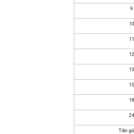
9
10
11
12
13
15
18
24
Tiền gử