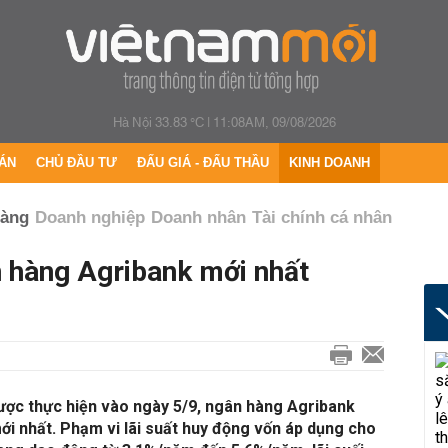
Hà Nội 33.83 °C
|
11:08AM, 09/08/2026
ÁN
CHỦ ĐẦU TƯ
ĐẤU GIÁ - ĐẤU THẦU
KINH DOANH
hàng
Doanh nghiệp
Doanh nhân
Tài chính cá nhân
n hàng Agribank mới nhất
ược thực hiện vào ngày 5/9, ngân hàng Agribank
mới nhất. Phạm vi lãi suất huy động vốn áp dụng cho