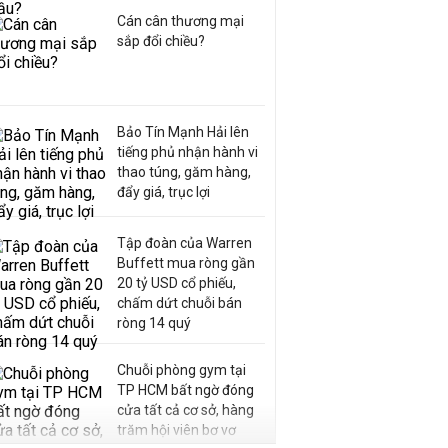
Cán cân thương mại
sắp đổi chiều?
Bảo Tín Mạnh Hải lên
tiếng phủ nhận hành vi
thao túng, găm hàng,
đẩy giá, trục lợi
Tập đoàn của Warren
Buffett mua ròng gần
20 tỷ USD cổ phiếu,
chấm dứt chuỗi bán
ròng 14 quý
Chuỗi phòng gym tại
TP HCM bất ngờ đóng
cửa tất cả cơ sở, hàng
trăm hội viên bơ vơ