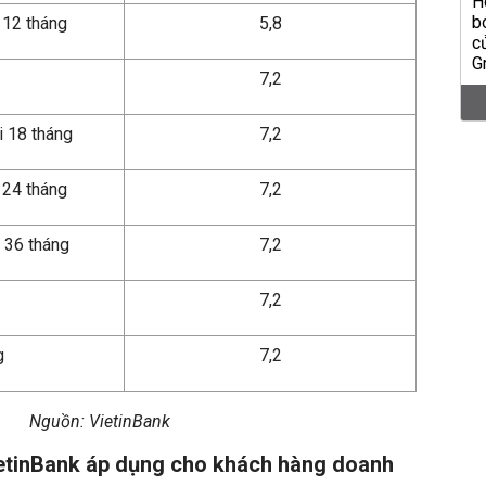
i 12 tháng
5,8
7,2
i 18 tháng
7,2
 24 tháng
7,2
 36 tháng
7,2
7,2
g
7,2
Nguồn: VietinBank
ietinBank áp dụng cho khách hàng doanh