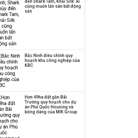
đến Shark Tam, Khải Silk: Ai
triển quỹ hưu trí: Từ tiết
cũng muốn lấn sân bất động
kiệm gia đình thành
sản
nguồn cấp vốn dài hạn
và kinh nghiệm từ
Malaysia
Bắc Ninh điều chỉnh quy
hoạch khu công nghiệp của
KBC
Hơn 49ha đất gần Bãi
Trường quy hoạch cho dự
án Phú Quốc Housing và
bóng dáng của MIK Group