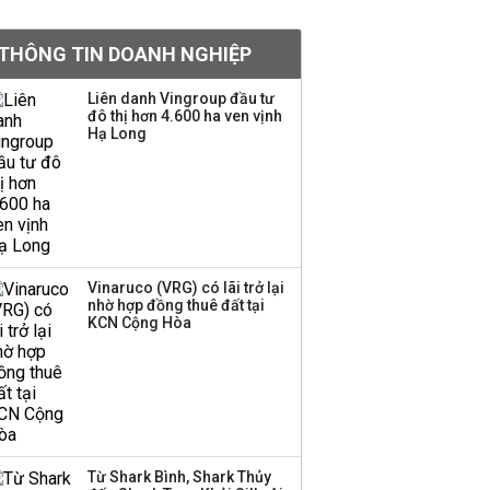
BIDV sắp phát hành
THÔNG TIN DOANH NGHIỆP
gần 500 triệu cổ phiếu,
tăng vốn lên gần
Liên danh Vingroup đầu tư
77.800 tỷ
đô thị hơn 4.600 ha ven vịnh
Hạ Long
Dàn lãnh đạo GenZ nhà
Vingroup,
Techcombank,
VPBank, PC1: Người
nắm 10.000 tỷ đồng cổ
phiếu, người làm chủ
Vinaruco (VRG) có lãi trở lại
tịch ở tuổi 27
nhờ hợp đồng thuê đất tại
KCN Cộng Hòa
Lãnh đạo Vinamilk:
Tăng quy mô đàn bò
thêm 8.000 con, đã
chốt giá nguyên liệu
đến tháng 11
Từ Shark Bình, Shark Thủy
Việt Nam muốn phát