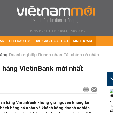
Hà Nội 26.54 °C
|
12:29AM, 07/08/2026
ÁN
CHỦ ĐẦU TƯ
ĐẤU GIÁ - ĐẤU THẦU
KINH DOANH
hàng
Doanh nghiệp
Doanh nhân
Tài chính cá nhân
n hàng VietinBank mới nhất
gân hàng VietinBank không giữ nguyên khung lãi
 khách hàng cá nhân và khách hàng doanh nghiệp.