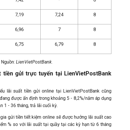
7,19
7,24
8
6,96
7
8
6,75
6,79
8
Nguồn:
LienVietPostBank
.
t tiền gửi trực tuyến tại LienVietPostBank
ểu lãi suất tiền gửi online tại LienVietPostBank cũng
n đang được ấn định trong khoảng 5 - 8,2%/năm áp dụng
 1 - 36 tháng, trả lãi cuối kỳ.
gia gửi tiền tiết kiệm online sẽ được hưởng lãi suất cao
ểm % so với lãi suất tại quầy tại các kỳ hạn từ 6 tháng