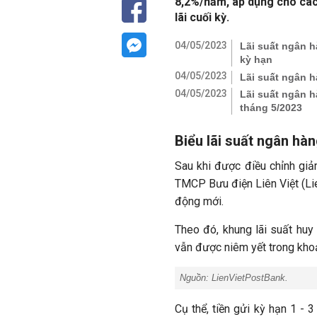
8,2%/năm, áp dụng cho các k
lãi cuối kỳ.
04/05/2023
Lãi suất ngân h
kỳ hạn
04/05/2023
Lãi suất ngân 
04/05/2023
Lãi suất ngân h
tháng 5/2023
Biểu lãi suất ngân hà
Sau khi được điều chỉnh giảm
TMCP Bưu điện Liên Việt (Li
động mới.
Theo đó, khung lãi suất huy 
vẫn được niêm yết trong kho
Nguồn: LienVietPostBank.
Cụ thể, tiền gửi kỳ hạn 1 -