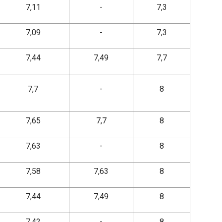
7,11
-
7,3
7,09
-
7,3
7,44
7,49
7,7
7,7
-
8
7,65
7,7
8
7,63
-
8
7,58
7,63
8
7,44
7,49
8
7,42
-
8