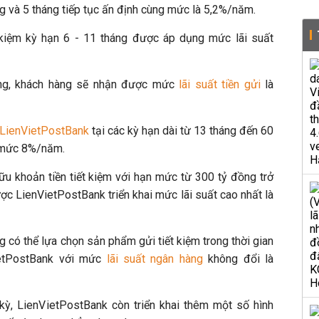
ng và 5 tháng tiếp tục ấn định cùng mức là 5,2%/năm.
t kiệm kỳ hạn 6 - 11 tháng được áp dụng mức lãi suất
áng, khách hàng sẽ nhận được mức
lãi suất tiền gửi
là
g LienVietPostBank
t
ại các kỳ hạn dài
từ 13 tháng đến 60
 mức 8%/năm.
u khoản tiền tiết kiệm với hạn mức từ 300 tỷ đồng trở
ược LienVietPostBank triển khai mức lãi suất cao nhất là
 có thể lựa chọn sản phẩm gửi tiết kiệm trong thời gian
ietPostBank với mức
lãi suất ngân hàng
không đổi là
i kỳ, LienVietPostBank còn triển khai thêm một số hình