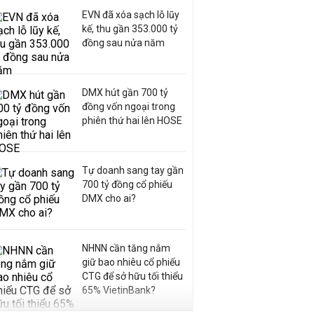
EVN đã xóa sạch lỗ lũy
kế, thu gần 353.000 tỷ
đồng sau nửa năm
DMX hút gần 700 tỷ
đồng vốn ngoại trong
phiên thứ hai lên HOSE
Tự doanh sang tay gần
700 tỷ đồng cổ phiếu
DMX cho ai?
NHNN cần tăng nắm
giữ bao nhiêu cổ phiếu
CTG để sở hữu tối thiểu
65% VietinBank?