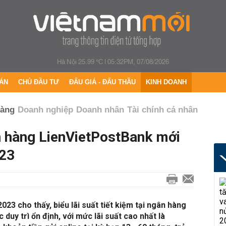
Hà Nội 25.99 °C
|
05:32PM, 07/08/2026
ÁN
CHỦ ĐẦU TƯ
ĐẤU GIÁ - ĐẤU THẦU
KINH DOANH
hàng
Doanh nghiệp
Doanh nhân
Tài chính cá nhân
ân hàng LienVietPostBank mới
023
23 cho thấy, biểu lãi suất tiết kiệm tại ngân hàng
uy trì ổn định, với mức lãi suất cao nhất là