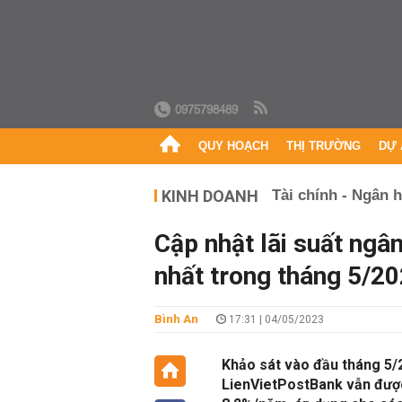
0975798489
QUY HOẠCH
THỊ TRƯỜNG
DỰ 
KINH DOANH
Tài chính - Ngân 
Cập nhật lãi suất ng
nhất trong tháng 5/2
Bình An
17:31 | 04/05/2023
Khảo sát vào đầu tháng 5/20
LienVietPostBank vẫn được d