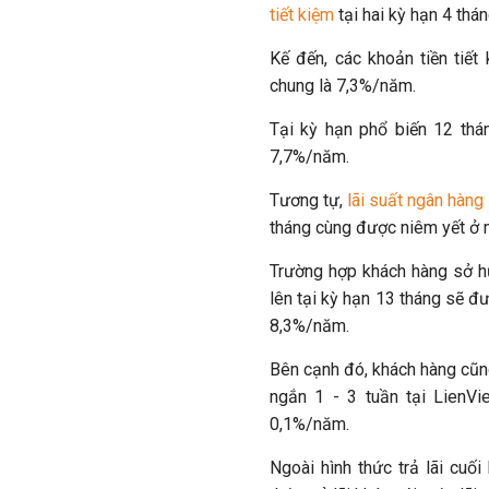
tiết kiệm
tại
hai kỳ hạn 4 thá
Kế đến, các khoản tiền tiế
chung là 7,3%/năm.
Tại kỳ hạn phổ biến 12 th
7,7%/năm.
Tương tự,
lãi suất ngân hàn
tháng cùng được niêm yết ở
Trường hợp khách hàng sở hữ
lên tại kỳ hạn 13 tháng sẽ đ
8,3%/năm.
Bên cạnh đó, khách hàng cũng
ngắn 1 - 3 tuần tại LienV
0,1%/năm.
Ngoài hình thức trả lãi cuố